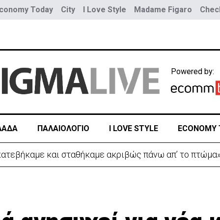
conomy Today
City
I Love Style
Madame Figaro
Check
Powered by:
ΛΑΔΑ
ΠΑΛΑΙΟΛΟΓΙΟ
I LOVE STYLE
ECONOMY 
 οι πληροφορίες για το άνοιγμα του δρόμου προς αφίξ