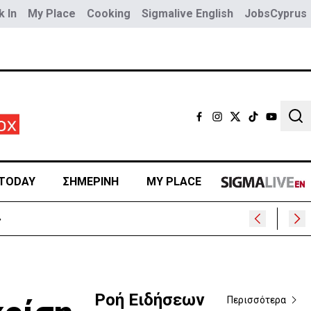
 In
My Place
Cooking
Sigmalive English
JobsCyprus
Sear
TODAY
ΣΗΜΕΡΙΝΗ
MY PLACE
εις
Ροή Ειδήσεων
Περισσότερα