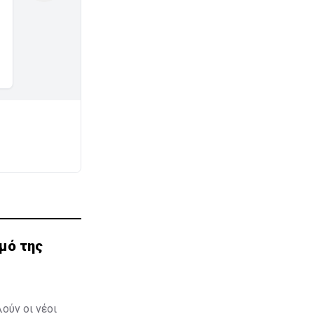
μό της
ούν οι νέοι