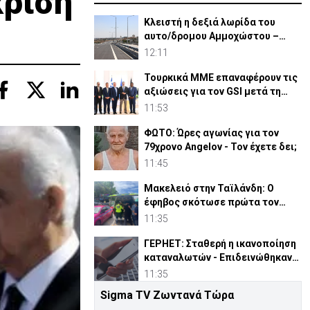
κρίση
Κλειστή η δεξιά λωρίδα του
αυτο/δρομου Αμμοχώστου –
Λάρνακας λόγω οδικών έργων
12:11
Τουρκικά ΜΜΕ επαναφέρουν τις
αξιώσεις για τον GSI μετά τη
συμφωνία Meridiam
11:53
ΦΩΤΟ: Ώρες αγωνίας για τον
79χρονο Angelov - Τον έχετε δει;
11:45
Μακελειό στην Ταϊλάνδη: Ο
έφηβος σκότωσε πρώτα τον
παππού και τη γιαγιά του
11:35
ΓΕΡΗΕΤ: Σταθερή η ικανοποίηση
καταναλωτών - Επιδεινώθηκαν
οι υπηρεσίες δικτύου
11:35
Sigma TV Ζωντανά Τώρα
«Δεν το πιστεύουμε», λένε οι