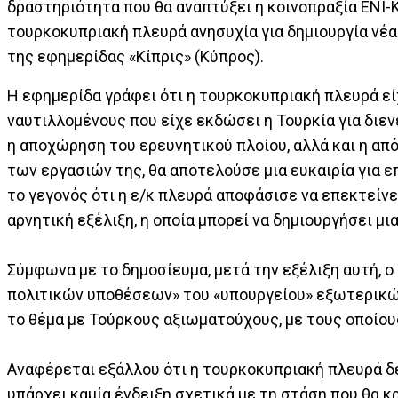
δραστηριότητα που θα αναπτύξει η κοινοπραξία ENI-
τουρκοκυπριακή πλευρά ανησυχία για δημιουργία νέα
της εφημερίδας «Κίπρις» (Κύπρος).
Η εφημερίδα γράφει ότι η τουρκοκυπριακή πλευρά εί
ναυτιλλομένους που είχε εκδώσει η Τουρκία για διε
η αποχώρηση του ερευνητικού πλοίου, αλλά και η απ
των εργασιών της, θα αποτελούσε μια ευκαιρία για ε
το γεγονός ότι η ε/κ πλευρά αποφάσισε να επεκτείνε
αρνητική εξέλιξη, η οποία μπορεί να δημιουργήσει μια
Σύμφωνα με το δημοσίευμα, μετά την εξέλιξη αυτή, 
πολιτικών υποθέσεων» του «υπουργείου» εξωτερικών
το θέμα με Τούρκους αξιωματούχους, με τους οποίο
Αναφέρεται εξάλλου ότι η τουρκοκυπριακή πλευρά δ
υπάρχει καμία ένδειξη σχετικά με τη στάση που θα κ