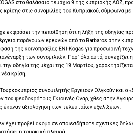
KOGAS στο θαλάσσιο τεμάχιο 9 της κυπριακής ΑΟΖ, πρ
ς κρίσης στις συνομιλίες του Κυπριακού, σύμφωνα με
χε εκφράσει την πεποίθηση ότι η λήξη της οδηγίας πρ
νέργεια παράνομων ερευνών από το Barbaros στην κυπρ
όφαση της κοινοπραξίας ENI-Kogas για προσωρινή τεχ
πανέναρξη των συνομιλιών. Παρ` όλα αυτά, συνεχίζει η
ι την οδηγία της μέχρι της 19 Μαρτίου, χαρακτηρίζετα
 νέα κρίση.
ο Τουρκοκύπριος συνομιλητής Εργκιούν Ολγκούν και ο 
 του ψευδοκράτους Γκιουνές Ονάρ, χθες στην Άγκυρ
υς έκαναν αξιολόγηση των τελευταίων εξελίξεων.
εν έχει προβεί ακόμα σε οποιεσδήποτε σχετικές δηλώ
ρατήσει η τουρκική πλευρά.