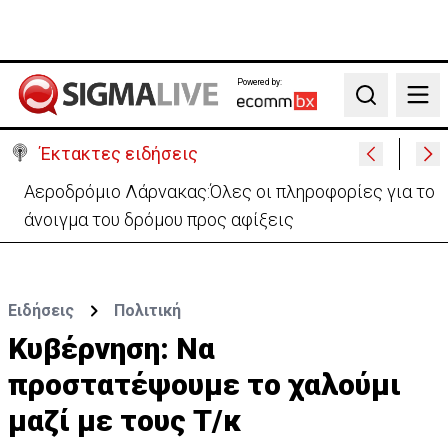
Powered by:
Search
Έκτακτες ειδήσεις
Κρίσιμα 16χρονος οδηγός ηλεκτρικού σκούτερ- Τον
παρέσυρε μεθυσμένος οδηγός
Ειδήσεις
Πολιτική
Kυβέρνηση: Να
προστατέψουμε το χαλούμι
μαζί με τους Τ/κ