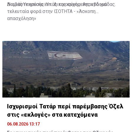
Νομική Υπηρεσία εντός της ερχόμενης εβδομάδας.
Διαβάστε επίσης:
Υπ. Δικαιοσύνης: Απαντά για
τελευταία φορά στην ΙΣΟΤΗΤΑ - «Άσκοπη
απασχόληση»
Ισχυρισμοί Τατάρ περί παρέμβασης Όζελ
στις «εκλογές» στα κατεχόμενα
06.08.2026 13:17