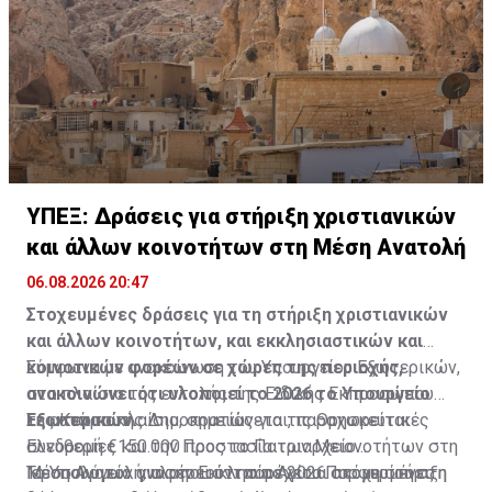
ΥΠΕΞ: Δράσεις για στήριξη χριστιανικών
και άλλων κοινοτήτων στη Μέση Ανατολή
06.08.2026 20:47
Στοχευμένες δράσεις για τη στήριξη χριστιανικών
και άλλων κοινοτήτων, και εκκλησιαστικών και
κοινοτικών φορέων σε χώρες της περιοχής,
Σύμφωνα με ανακοίνωση του Υπουργείου Εξωτερικών,
ανακοινώνει ότι υλοποιεί το 2026 το Υπουργείο
στο πλαίσιο της εντολής της Ειδικής Εκπροσώπου
Εξωτερικών.
της Κυπριακής Δημοκρατίας για τις Θρησκευτικές
Σε αυτό το πλαίσιο, σημειώνεται, παραχωρείται
Ελευθερίες και την Προστασία των Μειονοτήτων στη
συνδρομή €150.000 προς το Πατριαρχείο
Μέση Ανατολή, υλοποιούνται το 2026 στοχευμένες
Ιεροσολύμων για την Εκκλησία Αγίου Πορφυρίου στη
Το Υπουργείο αναφέρει ότι παρέχεται ακόμη στήριξη