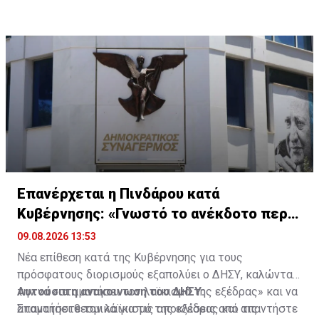
Επανέρχεται η Πινδάρου κατά
Κυβέρνησης: «Γνωστό το ανέκδοτο περι
ΔΗΣΑΚΕΛ»
09.08.2026 13:53
Νέα επίθεση κατά της Κυβέρνησης για τους
πρόσφατους διορισμούς εξαπολύει ο ΔΗΣΥ, καλώντας
την να «σταματήσει τον λαϊκισμό της εξέδρας» και να
Αυτούσια η ανακοινωση του ΔΗΣΥ:
απαντήσει θεσμικά για τις αποκλίσεις από τις
Σταματήστε τον λαϊκισμό της εξέδρας και απαντήστε