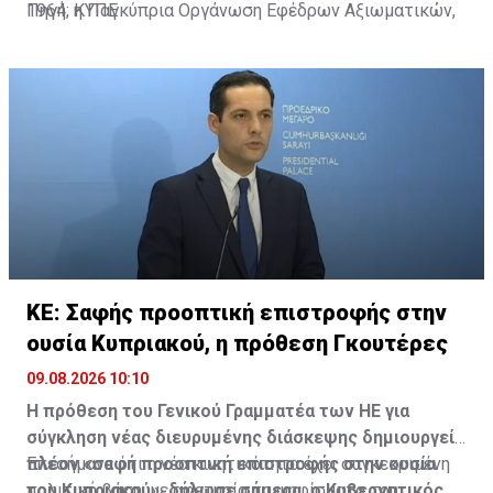
1964, η Παγκύπρια Οργάνωση Εφέδρων Αξιωματικών,
Πηγή: ΚΥΠΕ
ο Παγκύπριος Σύνδεσμος Καταδρομέων και η
Κοινότητα Παχυάμμου.
ΚΕ: Σαφής προοπτική επιστροφής στην
ουσία Κυπριακού, η πρόθεση Γκουτέρες
09.08.2026 10:10
Η πρόθεση του Γενικού Γραμματέα των ΗΕ για
σύγκληση νέας διευρυμένης διάσκεψης δημιουργεί
πλέον «σαφή προοπτική επιστροφής στην ουσία
Επεσήμανε ότι η νέα κινητικότητα έχει συγκεκριμένη
του Κυπριακού», δήλωσε σήμερα ο Κυβερνητικός
πολιτική βάση, με αφετηρία τα ψηφίσματα του