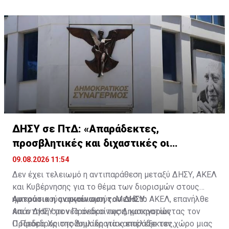
ΔΗΣΥ σε ΠτΔ: «Απαράδεκτες,
προσβλητικές και διχαστικές οι
αναφορές του»
09.08.2026 11:54
Δεν έχει τελειωμό η αντιπαράθεση μεταξύ ΔΗΣΥ, ΑΚΕΛ
και Κυβέρνησης για το θέμα των διορισμών στους
ημικρατικούς οργανισμούς. Μετά το ΑΚΕΛ, επανήλθε
Αυτούσια η ανακοίνωση του ΔΗΣΥ:
και ο ΔΗΣΥ με νέα ανακοίνωση, κατηγορώντας τον
Απάντηση στον Πρόεδρο της Δημοκρατίας
Πρόεδρο Χριστοδουλίδη για «απαράδεκτες,
Ο Πρόεδρος της Δημοκρατίας επέλεξε τον χώρο μιας