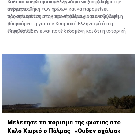
κάποιοι υπηρέτησαν με την ίδια τους τη ζωή»,
Κάλεσε τον Κυπριακό Ελληνισμό να διαφυλάξει την
ανέφερε.
παρακαταθήκη των ηρώων και να παραμείνει
προσηλωμένος στην προσπάθεια για μια ελεύθερη
«Ας αποτελέσει η σημερινή ημέρα», κατέληξε, ακόμη
Κύπρο.
μία υπόμνηση για τον Κυπριακό Ελληνισμό ότι η
ελευθερία δεν είναι ποτέ δεδομένη και ότι η ιστορική
Πηγή: ΚΥΠΕ
μνήμη δεν αποτελεί απλώς φόρο τιμής προς το
παρελθόν, αλλά πυξίδα για το μέλλον».
Μελέτησε το πόρισμα της φωτιάς στο
Καλό Χωριό ο Πάλμας- «Ουδέν σχόλιο»