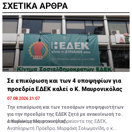
ΣΧΕΤΙΚΑ ΑΡΘΡΑ
Σε επικύρωση και των 4 υποψηφίων για
προεδρία ΕΔΕΚ καλεί ο Κ. Μαυρονικόλας
07.08.2026 21:07
Την επικύρωση και των τεσσάρων υποψηφιοτήτων
για την προεδρία της ΕΔΕΚ ζητά με ανακοίνωσή του
ο Κυριάκος Μαυρονικόλας.
Απευθυνόμενος στον προεδρεύοντα της ΕΔΕΚ,
Αναπληρωτή Πρόεδρο, Μορφάκη Σολωμονίδη, ο κ.