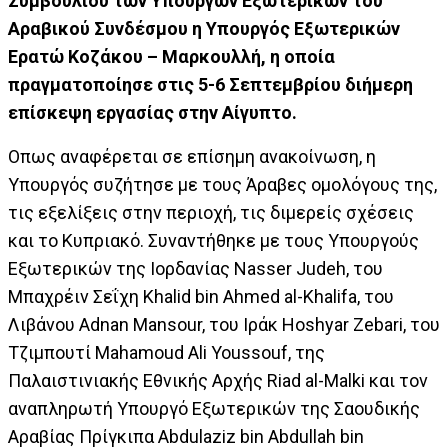
Συμβουλίου των Υπουργών Εξωτερικών του
Αραβικού Συνδέσμου η Υπουργός Εξωτερικών
Ερατώ Κοζάκου – Μαρκουλλή, η οποία
πραγματοποίησε στις 5-6 Σεπτεμβρίου διήμερη
επίσκεψη εργασίας στην Αίγυπτο.
Οπως αναφέρεται σε επίσημη ανακοίνωση, η
Υπουργός συζήτησε με τους Άραβες ομολόγους της,
τις εξελίξεις στην περιοχή, τις διμερείς σχέσεις
και το Κυπριακό. Συναντήθηκε με τους Υπουργούς
Εξωτερικών της Ιορδανίας Nasser Judeh, του
Μπαχρέιν Σεΐχη Khalid bin Ahmed al-Khalifa, του
Λιβάνου Adnan Mansour, του Ιράκ Hoshyar Zebari, του
Τζιμπουτί Mahamoud Ali Youssouf, της
Παλαιστινιακής Εθνικής Αρχής Riad al-Malki και τον
αναπληρωτή Υπουργό Εξωτερικών της Σαουδικής
Αραβίας Πρίγκιπα Abdulaziz bin Abdullah bin