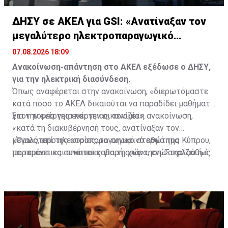
ΔΗΣΥ σε ΑΚΕΛ για GSI: «Ανατίναξαν τον
μεγαλύτερο ηλεκτροπαραγωγικό
σταθμό»
07.08.2026 18:09
Ανακοίνωση-απάντηση στο ΑΚΕΛ εξέδωσε ο ΔΗΣΥ,
για την ηλεκτρική διασύνδεση.
Όπως αναφέρεται στην ανακοίνωση, «διερωτόμαστε
κατά πόσο το ΑΚΕΛ δικαιούται να παραδίδει μαθήματα
για την ενέργεια και την οικονομία».
Στον τομέα της ενέργειας, τονίζει η ανακοίνωση,
«κατά τη διακυβέρνησή τους, ανατίναξαν τον
μεγαλύτερο ηλεκτροπαραγωγικό σταθμό της Κύπρου,
«Όμως, επί της ουσίας, το σημερινό ερώτημα
με τεράστιες συνέπειες για τη χώρα, ενώ ακολούθως
παραμένει και απαιτεί καθαρή απάντηση: Στηρίζει ή όχι
ανατίναξαν ολόκληρη την Οικονομία».
την υλοποίηση της ηλεκτρικής διασύνδεσης - GSI; Ή,
τελικά, έχει αλλεργία στην οικοδόμηση ισχυρών
στρατηγικών συμμαχιών της Κύπρου με το Ισραήλ και
χώρες της Δύσης;», καταλήγει η ανακοίνωση.