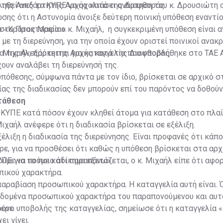
 της Ανεξάρτητης Αρχής κατά της Διαφθοράς.
κληθεί από το ΚΥΠΕ να σχολιάσει ανάρτηση του κ. Δρουσιώτη 
σης ότι η Αστυνομία άνοιξε δεύτερη ποινική υπόθεση εναντίο
ο «Κράτος Μαφία».
στο Πρακτορείο ο κ. Μιχαήλ, η συγκεκριμένη υπόθεση είναι 
 με τη διερεύνηση, για την οποία έχουν οριστεί ποινικοί ανακρ
α της Ανεξάρτητης Αρχής κατά της Διαφθοράς.
 Μιχαήλ, πρόκειται για καταγγελία που υποβλήθηκε στο ΤΑΕ 
χουν αναλάβει τη διερεύνησή της.
υπόθεσης, σύμφωνα πάντα με τον ίδιο, βρίσκεται σε αρχικό στ
ας της διαδικασίας δεν μπορούν επί του παρόντος να δοθού
τάθεση
ΚΥΠΕ κατά πόσον έχουν κληθεί άτομα για κατάθεση στο πλαί
Μιχαήλ ανέφερε ότι η διαδικασία βρίσκεται σε εξέλιξη.
έλιξη η διαδικασία της διερεύνησης. Είναι προφανές ότι κάπο
ρε, για να προσθέσει ότι καθώς η υπόθεση βρίσκεται στα αρχ
ούμε να πούμε κάτι παραπάνω».
ΠΕ για το ποιο αδίκημα εξετάζεται, ο κ. Μιχαήλ είπε ότι αφο
ικού χαρακτήρα.
 παραβίαση προσωπικού χαρακτήρα. Η καταγγελία αυτή είναι. 
εδομένα προσωπικού χαρακτήρα του παραπονούμενου και αυτ
ερε.
ρόνο υποβολής της καταγγελίας, σημείωσε ότι η καταγγελία «
ει γίνει.