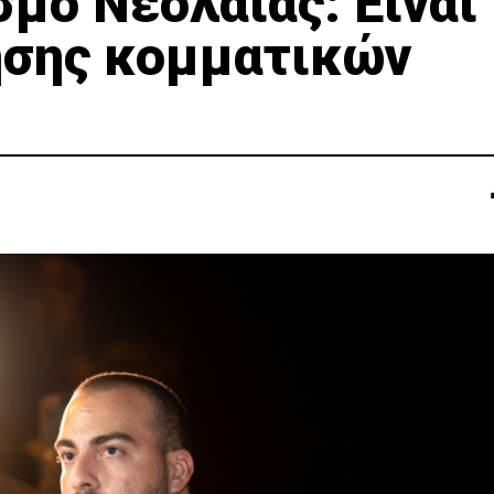
σμό Νεολαίας: Είναι
ησης κομματικών