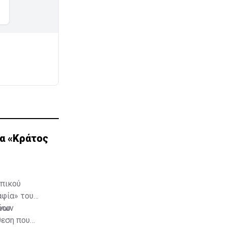
ια «Κράτος
ωπικού
αφία» του
δου
ένων
θεση που