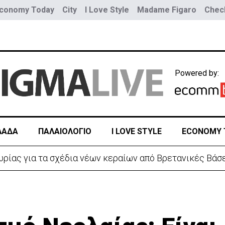
conomy Today
City
I Love Style
Madame Figaro
Check
Powered by:
ΛΑΔΑ
ΠΑΛΑΙΟΛΟΓΙΟ
I LOVE STYLE
ECONOMY 
 λόγω της Θέουτα: Ελέγχους και από Ισπανία στα σύνο