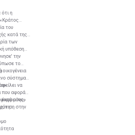
 ότι η
 «Κράτος
ία του
χής κατά της
ορία των
ική υπόθεση
ύνησε' την
τύπωσε το
α
ή οικογένεια
ένο σύστημα
ία».
οφείλει να
μα που αφορά
ς έκφρασης,
 αφορά μόνο»
αφάνιση στην
ς, τη
όμο
κότητα