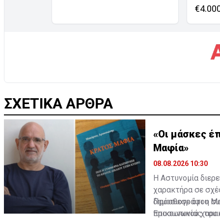
€4.00
ΣΧΕΤΙΚΑ ΑΡΘΡΑ
«Οι μάσκες έπ
Μαφία»
08.08.2026 10:30
Η Αστυνομία διερ
χαρακτήρα σε σχέ
δημοσιογράφου Μα
Πρόσθεσε ότι η σ
Επικοινωνίας του 
προσωπικού χαρακτ