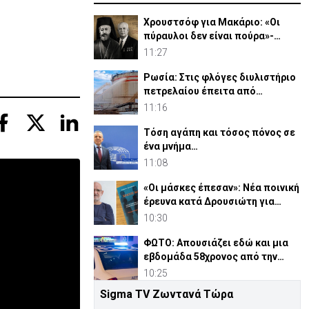
Χρουστσόφ για Μακάριο: «Οι
πύραυλοι δεν είναι πούρα»-
Αποκαλυπτικο έγγραφο 1964
11:27
Ρωσία: Στις φλόγες διυλιστήριο
πετρελαίου έπειτα από
ουκρανική επίθεση
11:16
Τόση αγάπη και τόσος πόνος σε
ένα μνήμα…
11:08
«Οι μάσκες έπεσαν»: Νέα ποινική
έρευνα κατά Δρουσιώτη για
«Κράτος Μαφία»
10:30
ΦΩΤΟ: Απουσιάζει εδώ και μια
εβδομάδα 58χρονος από την
οικία του στη Λευκωσία
10:25
Sigma TV Ζωντανά Τώρα
Απόπειρα φόνου σε μοναστήρι: