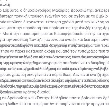
σιώτη
το Σάββατο, ο δημοσιογράφος Μακάριος Δρουσιώτης, ανέφερε
δεύτερη ποινική υπόθεση εναντίον του σε σχέση με το βιβλίο
νέα υπόθεση διερευνάται τέσσερα χρόνια μετά την κυκλοφορ
ήνες μετά την παράδοση του πορίσματος της Ανεξάρτητης Αρ
. Μετά την παραπομπή μου σε Κακουργιοδικείο με την κατηγ
ια την υπόθεση ‘Σάντη’, η αστυνομία άνοιξε και δεύτερη ποιν
το ‘Κράτος Μαφία’», ανέφερε στην ανάρτησή του.
ημείωσε ακόμη ότι «το ΤΑΕ Αρχηγείου, το ίδιο τμήμα που 'ερε
ζήτησε να πάρει κατάθεση ακόμη και από τον τυπογράφο που 
λήτρια και τον σχεδιαστή του», κάνοντας λόγο για «προσπάθει
 ανοχή που επέδειξε ο πολιτικός κόσμος και η δημοσιογραφικ
ων συνεργατών του.
ση της ερευνητικής δημοσιογραφίας αποθράσυνε το διεφθαρμ
 έφτασε στο σημείο να διεξάγει ποινικές ανακρίσεις για βιβλ
κοτεινές εποχές. Ο κάθε δημοκρατικά σκεπτόμενος πολίτης 
δημοσιογραφική οικογένεια να πάρει θέση. Δεν είναι ένα ζήτη
ικά, αφορά την κοινωνία ολόκληρη, αφορά την ελευθερία τη
. Δρουσιώτης επεσήμανε ότι το ζήτημα, όπως το θέτει, «δεν
λογοδοσία, αφορά το Κράτος Δικαίου, που είναι είδος προς εξ
ά, αλλά «την κοινωνία ολόκληρη», την ελευθερία της έκφραση
, σημείωσε.
δοσία και το κράτος δικαίου.
σε Δρουσιώτη και «Σάντη»: Η αλήθεια πάντα βρίσκει τον δρ
άντη:Αυθεντικά τα τεκμήρια-Ανταποκρίνονται στην πραγματι