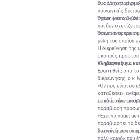
αφορά το πόρισμα
Ο κ. Μιχαήλ είχε 
κοινωνικής δικτύω
σχέση με το βιβλί
Όπως διευκρίνισε 
και δεν σχετίζεται
αφορά στο πόρισμ
Όπως ανέφερε ο κ.
μέλη του οποίου έ
Η διερεύνηση της 
σκοπούς προστασί
πληροφορίες.
Κληθέντες για κα
Ερωτηθείς από το 
διερεύνησης, ο κ. 
«Όντως είναι σε εξ
καταθέσει», ανέφε
στάδια, «δεν μπορ
Σε ερώτηση του ΚΥ
παραβίαση προσωπ
«Έχει να κάμει με
παραβιαστεί τα δ
διερευνάται», ανέφ
Σε σχέση με τον χ
πολύ καιρό» που έχ