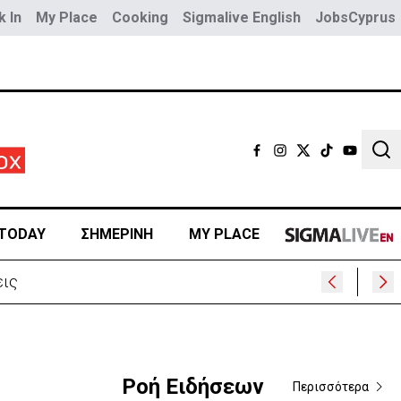
 In
My Place
Cooking
Sigmalive English
JobsCyprus
Sear
TODAY
ΣΗΜΕΡΙΝΗ
MY PLACE
ρα
Ροή Ειδήσεων
Περισσότερα