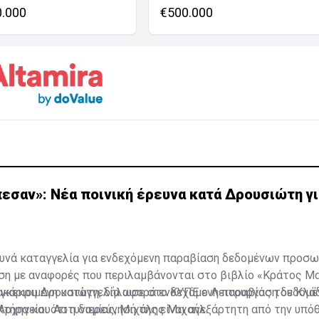
0.000
€500.000
εσαν»: Νέα ποινική έρευνα κατά Δρουσιώτη γ
ευνά καταγγελία για ενδεχόμενη παραβίαση δεδομένων προσ
ση με αναφορές που περιλαμβάνονται στο βιβλίο «Κράτος Μ
κάριου Δρουσιώτη, δήλωσε στο ΚΥΠΕ ο Λειτουργός του Κλά
υγκεκριμένη καταγγελία αφορά ενδεχόμενη παραβίαση δεδομ
Αρχηγείου Αστυνομίας, Μιχάλης Μιχαήλ.
ήρα και ότι η διερεύνησή της είναι ανεξάρτητη από την υπό