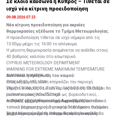
Σε κλοιό καύσωνα η Κύπρος – Τίθεται σε
ισχύ νέα κίτρινη προειδοποίηση
09.08.2026 07:23
Νέα κίτρινη προειδοποίηση για ακραίες
θερμοκρασίες εξέδωσε το Τμήμα Μετεωρολογίας.
Η προειδοποίηση τίθεται σε ισχύ σήμερα από τις
13:00μμ μέχρι τις 16:00 το απόγευμα.
Η μέγιστη θερμοκρασία αναμένεται να ανέλθει στους
40 βαθμούς κελσίου στο εσωτερικό.
CYPRUS METEOROLOGY DEPARTMENT
WARNING FOR EXTREME MAXIMUM TEMPERATURE
WARNING NUMBER: 49
Αυτούσια η πρόγνωση του καιρού:
RISK LEVEL: YELLOW
Εποχική χαμηλή πίεση επηρεάζει την περιοχή.
VALID FROM: 1300 L.T UNTIL: 1600 L.T 09/08/2026
Σήμερα, ο καιρός θα είναι κυρίως αίθριος. Οι άνεμοι θα
pic.twitter.com/jW2wT5DHg8
πνέουν κυρίως νοτιοδυτικοί ως βορειοδυτικοί,
— CYMET (@CyMeteorology)
ασθενείς μέχρι μέτριοι, 3 με 4 μποφόρ και σταδιακά
Απόψε, ο καιρός θα είναι κυρίως αίθριος, ωστόσο
August 9, 2026
τοπικά μέχρι ισχυροί, 5 μποφόρ. Η θάλασσα θα είναι
τοπικά θα παρατηρούνται κατά διαστήματα αυξημένες
μέχρι λίγο ταραγμένη. Η θερμοκρασία θα ανέλθει
χαμηλές νεφώσεις. Οι άνεμοι θα πνέουν κυρίως
Τη Δευτέρα, την Τρίτη και την Τετάρτη, ο καιρός θα