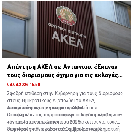
Απάντηση ΑΚΕΛ σε Αντωνίου: «Έκαναν
τους διορισμούς όχημα για τις εκλογές
2028»
08.08.2026 16:50
Σφοδρή επίθεση στην Κυβέρνηση για τους διορισμούς
στους Ημικρατικούς εξαπολύει το ΑΚΕΛ,
κατηγορώντας την για ημετεροκρατία και
Αυτούσια η ανακοίνωση του ΑΚΕΛ:
υποστηρίζοντας ότι μετέτρεψε τους διορισμούς σε
Οι κυβερνώντες παριστάνουν ότι δεν καταλαβαίνουν
«όχημα» για τις εκλογές του 2028.
την ουσία της κριτικής που τους ασκείται για τους
διορισμούς που έκαναν στους Ημικρατικούς
Βαφτίσαν το Γνωμοδοτικό Συμβούλιο «εμβληματική