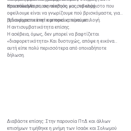
πρωτόκολλο.
απαιτούν μέτρο, συναίσθηση και σεβασμό.
Και απέναντι στους νεκρούς μας, το ελάχιστο που
οφείλουμε είναι να γνωρίζουμε πού βρισκόμαστε, γιατί
βρισκόμαστε εκεί και ποιους τιμούμε.
Η διαφορετικότητα μπορεί να είναι επιλογή.
Η αντισυμβατικότητα επίσης.
Η ασέβεια, όμως, δεν μπορεί να βαφτίζεται
«διαφορετικότητα».Και δυστυχώς, απόψε η εικόνα
αυτή είπε πολύ περισσότερα από οποιαδήποτε
δήλωση.
Διαβάστε επίσης:
Στην παρουσία ΠτΔ και άλλων
επισήμων τιμήθηκε η μνήμη των Ισαάκ και Σολωμού