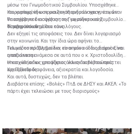
μέσω του Γνωμοδοτικού Συμβουλίου. Υποσχέθηκε
ισορροπημένη εκπροσώπηση ανδρών και γυναικών.
Και κυρίως, έδωσε μια ξεκάθαρη υπόσχεση: ότι, όταν
Υποσχέθηκε διασφάλιση της μη σύγκρουσης
θα απέρριπτε εισήγηση του Γνωμοδοτικού Συμβουλίου,
συμφερόντων.
θα εξηγούσε δημόσια τους λόγους.
Τίποτα από αυτά δεν κάνει.
Δεν εξηγεί τις αποφάσεις του. Δεν δίνει λογαριασμό
στην κοινωνία. Και την ίδια ώρα αφήνει το
Γνωμοδοτικό Συμβούλιο, το οποίο ο ίδιος διόρισε, να
Τελικά, το πρόβλημα δεν είναι μόνο οι διορισμοί. Είναι
απαξιώνεται.
η απόσταση ανάμεσα σε αυτά που ο κ. Χριστοδουλίδης
υποσχέθηκε ως υποψήφιος και σε αυτά που πράττει
Η κοινωνία δεν χρειάζεται άλλες διαβεβαιώσεις.
ως Πρόεδρος.
Χρειάζεται διαφάνεια, αξιοκρατία και λογοδοσία.
Και αυτά, δυστυχώς, δεν τα βλέπει.
Διαβάστε επίσης:
«Βολές» ΠτΔ σε ΔΗΣΥ και ΑΚΕΛ: «Το
πάρτι έχει τελειώσει με τους διορισμούς»