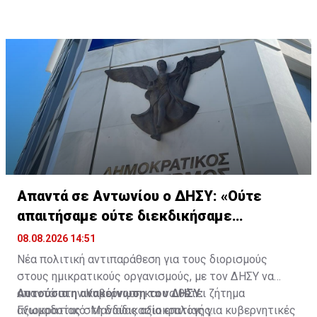
Απαντά σε Αντωνίου ο ΔΗΣΥ: «Ούτε
απαιτήσαμε ούτε διεκδικήσαμε
διορισμούς»
08.08.2026 14:51
Νέα πολιτική αντιπαράθεση για τους διορισμούς
στους ημικρατικούς οργανισμούς, με τον ΔΗΣΥ να
απαντά στην Κυβέρνηση και να θέτει ζήτημα
Αυτούσια η ανακοίνωση του ΔΗΣΥ:
αξιοκρατίας στη διαδικασία επιλογής.
Γνωμοδοτικό: Μανδύας αξιοκρατίας για κυβερνητικές