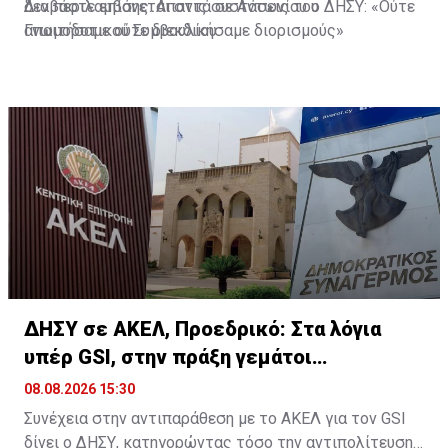
δεν περιλαμβάνεται στις συστάσεις του
Διαβάστε επίσης:
Απαντά σε Αντωνίου ο ΔΗΣΥ: «Ούτε
Γνωμοδοτικού Συμβουλίου.
απαιτήσαμε ούτε διεκδικήσαμε διορισμούς»
ΔΗΣΥ σε ΑΚΕΛ, Προεδρικό: Στα λόγια
υπέρ GSI, στην πράξη γεμάτοι
«αστερίσκους»
08.08.2026 15:30
Συνέχεια στην αντιπαράθεση με το ΑΚΕΛ για τον GSI
δίνει ο ΔΗΣΥ, κατηγορώντας τόσο την αντιπολίτευση