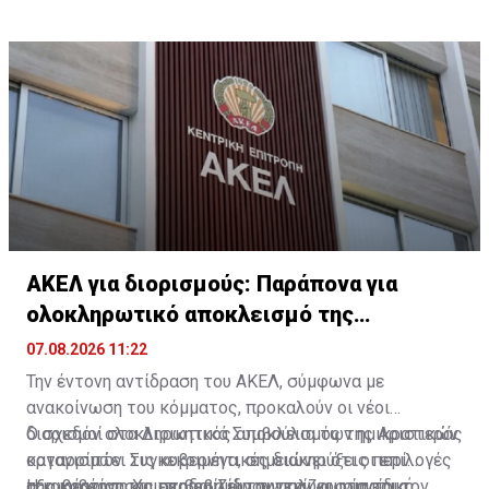
ΑΚΕΛ για διορισμούς: Παράπονα για
ολοκληρωτικό αποκλεισμό της
Αριστεράς
07.08.2026 11:22
Την έντονη αντίδραση του ΑΚΕΛ, σύμφωνα με
ανακοίνωση του κόμματος, προκαλούν οι νέοι
διορισμοί στα Διοικητικά Συμβούλια των ημικρατικών
Ο σχεδόν ολοκληρωτικός αποκλεισμός της Αριστεράς
οργανισμών. Συγκεκριμένα, σημειώνει ότι οι επιλογές
καταρρίπτει τις κυβερνητικές διακηρύξεις περί
της κυβέρνησης επιβεβαιώνουν την «ουσιαστική
αξιοκρατίας και περιορίζει την πολυφωνία και τον
Η κυβέρνηση Χριστοδουλίδη συνεχίζει στην ίδια