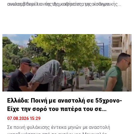
αναλαμβάνει τα νέα της καθήκοντα με αίσθημα
συνιστά θεμέλιο της Δημοκρατίας, της κοινωνικής
ευθύνης και διάθεση προσφοράς.
προόδου και αναγκαία προϋπόθεση για την
εμπιστοσύνη των πολιτών προς τους Θεσμούς.
Διαβάστε επίσης:
Συμβούλιο Παρακολούθησης: Αυτός
αναλαμβάνει Έρευνα και Καινοτομία για ΔΗΣΥ
Ελλάδα: Ποινή με αναστολή σε 55χρονο-
Είχε την σορό του πατέρα του σε
καταψύκτη
07.08.2026 15:29
Σε ποινή φυλάκισης έντεκα μηνών με αναστολή