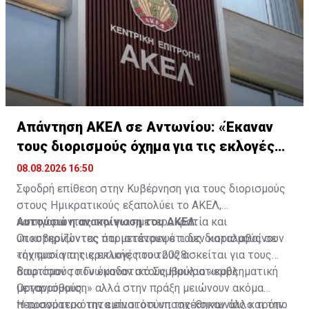
Απάντηση ΑΚΕΛ σε Αντωνίου: «Έκαναν
τους διορισμούς όχημα για τις εκλογές
2028»
08.08.2026 16:50
Σφοδρή επίθεση στην Κυβέρνηση για τους διορισμούς
στους Ημικρατικούς εξαπολύει το ΑΚΕΛ,
κατηγορώντας την για ημετεροκρατία και
Αυτούσια η ανακοίνωση του ΑΚΕΛ:
υποστηρίζοντας ότι μετέτρεψε τους διορισμούς σε
Οι κυβερνώντες παριστάνουν ότι δεν καταλαβαίνουν
«όχημα» για τις εκλογές του 2028.
την ουσία της κριτικής που τους ασκείται για τους
διορισμούς που έκαναν στους Ημικρατικούς
Βαφτίσαν το Γνωμοδοτικό Συμβούλιο «εμβληματική
Οργανισμούς.
μεταρρύθμιση» αλλά στην πράξη μειώνουν ακόμα
περισσότερο την εμπιστοσύνη της κοινωνίας και την
Η πραγματικότητα είναι ότι υποσχέθηκαν άλλο τρόπο