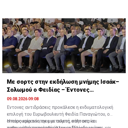
Με σορτς στην εκδήλωση μνήμης Ισαάκ–
Σολωμού ο Φειδίας – Έντονες
αντιδράσεις
09.08.2026 09:08
Έντονες αντιδράσεις προκάλεσε η ενδυματολογική
επιλογή του Ευρωβουλευτή Φειδία Παναγιώτου, ο
οποίος εμφανίστηκε με σορτς, κάλτσες και
Η παρουσία του, σε μια τελετή στην οποία
καθημερινά παπούτσια στην εκδήλωση μνήμης και
παρευρέθηκαν μεταξύ άλλων ο Πρόεδρος της