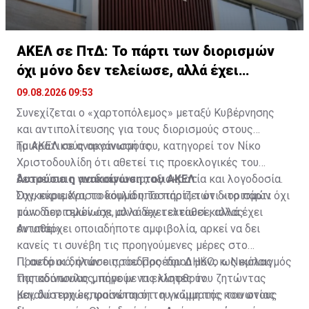
ΑΚΕΛ σε ΠτΔ: Το πάρτι των διορισμών
όχι μόνο δεν τελείωσε, αλλά έχει
ενταθεί
09.08.2026 09:53
Συνεχίζεται ο «χαρτοπόλεμος» μεταξύ Κυβέρνησης
και αντιπολίτευσης για τους διορισμούς στους
ημικρατικούς οργανισμούς.
Το ΑΚΕΛ σε ανακοίνωσή του, κατηγορεί τον Νίκο
Χριστοδουλίδη ότι αθετεί τις προεκλογικές του
δεσμεύσεις για διαφάνεια, αξιοκρατία και λογοδοσία.
Αυτούσια η ανακοίνωση του ΑΚΕΛ:
Συγκεκριμένα, το κόμμα υποστηρίζει ότι «το πάρτι
Όχι, κύριε Χριστοδουλίδη. Το πάρτι των διορισμών όχι
των διορισμών όχι μόνο δεν τελείωσε, αλλά έχει
μόνο δεν τελείωσε, αλλά έχει ενταθεί κιόλας.
ενταθεί»
Αν υπάρχει οποιαδήποτε αμφιβολία, αρκεί να δει
κανείς τι συνέβη τις προηγούμενες μέρες στο
Προεδρικό, όταν ο πρόεδρος του ΔΗΚΟ, κ. Νικόλας
Γι’ αυτό οι δηλώσεις του Προέδρου μόνο ως εμπαιγμός
Παπαδόπουλος, πήγε με τις λίστες του ζητώντας
της κοινωνίας μπορούν να εκληφθούν.
μεγαλύτερη εκπροσώπηση του κόμματός του στους
Και, δυστυχώς, φαίνεται ότι η γνώμη της κοινωνίας