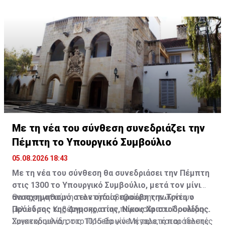
Με τη νέα του σύνθεση συνεδριάζει την
Πέμπτη το Υπουργικό Συμβούλιο
05.08.2026 18:43
Με τη νέα του σύνθεση θα συνεδριάσει την Πέμπτη
στις 1300 το Υπουργικό Συμβούλιο, μετά τον μίνι
ανασχηματισμό στον οποίο προέβη την Τρίτη ο
Θα προηγηθούν η τελετή διαβεβαίωσης των νέων
Πρόεδρος της Δημοκρατίας, Νίκος Χριστοδουλίδης.
μελών της Κυβέρνησης, στην παρουσία του Προέδρου
Χριστοδουλίδη, στο Προεδρικό Μέγαρο, και οι τελετές
Συγκεκριμένα, στις 1015 θα γίνει η τελετή παράδοσης