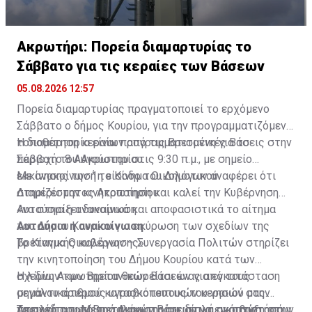
Ακρωτήρι: Πορεία διαμαρτυρίας το
Σάββατο για τις κεραίες των Βάσεων
05.08.2026 12:57
Πορεία διαμαρτυρίας πραγματοποιεί το ερχόμενο
Σάββατο ο δήμος Κουρίου, για την προγραμματιζόμενη
τοποθέτηση κεραίων από τις Βρετανικές Βάσεις στην
Η διαμαρτυρία είναι προγραμματισμένη για το
περιοχή του Ακρωτηρίου.
Σάββατο 8 Αυγούστου στις 9:30 π.μ., με σημείο
εκκίνησης την 1η είσοδο του Δημοτικού
Με ανακοίνωσή το Κίνημα Οικολόγων αναφέρει ότι
Διαμερίσματος Ακρωτηρίου.
στηρίζει την κινητοποίηση και καλεί την Κυβέρνηση
«να στηρίξει δυναμικά και αποφασιστικά το αίτημα
Αυτούσια η ανακοίνωση
του Δήμου Κουρίου για ακύρωση των σχεδίων της
Αυτούσια η ανακοίνωση
βρετανικής κυβέρνησης».
Το Κίνημα Οικολόγων – Συνεργασία Πολιτών στηρίζει
την κινητοποίηση του Δήμου Κουρίου κατά των
σχεδίων των Βρετανικών Βάσεων για εγκατάσταση
Η λίμνη Ακρωτηρίου θεωρείται ένας από τους
μεγάλου αριθμού κατασκοπευτικών κεραιών στην
σημαντικότερους υγροβιότοπους του νησιού μας.
περιοχή του Μερρά Ακρωτηρίου, δίπλα ακριβώς από
Απειλείται από την αλόγιστη οικιστική ανάπτυξη στην
Τα σχέδια των Βρετανικών Βάσεων να εγκαταστήσουν