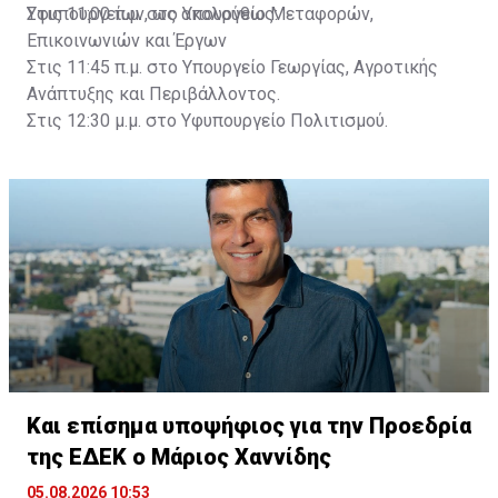
Υφυπουργείων, ως ακολούθως:
Στις 11:00 π.μ. στο Υπουργείο Μεταφορών,
Επικοινωνιών και Έργων
Στις 11:45 π.μ. στο Υπουργείο Γεωργίας, Αγροτικής
Ανάπτυξης και Περιβάλλοντος.
Στις 12:30 μ.μ. στο Υφυπουργείο Πολιτισμού.
Και επίσημα υποψήφιος για την Προεδρία
της ΕΔΕΚ ο Μάριος Χαννίδης
05.08.2026 10:53