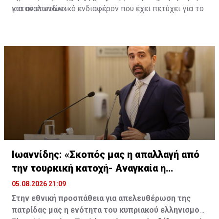
καταναλωτών»
για το επενδυτικό ενδιαφέρον που έχει πετύχει για το
GSI.
Τώρα η Κύπρος πρέπει να τιμήσει τις δικές της
υποχρεώσεις, αφού στο τέλος της ημέρας, το καλώδιο
θα κατασκευαστεί προς όφελος των Κυπρίων
καταναλωτών.…
— Νικόλας Παπαδόπουλος (@NicholasPapadop)
August
5, 2026
Ιωαννίδης: «Σκοπός μας η απαλλαγή από
την τουρκική κατοχή- Αναγκαία η
ενότητα»
05.08.2026 21:09
Στην εθνική προσπάθεια για απελευθέρωση της
πατρίδας μας η ενότητα του κυπριακού ελληνισμού