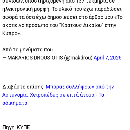
σελίδων, υποστηριζόμενη από 137 τεκμήρια σε
ηλεκτρονική μορφή. Το υλικό που έχω παραδώσει
αφορά τα όσα έχω δημοσιεύσει στο άρθρο μου «Το
σκοτεινό πρόσωπο του “Κράτους Δικαίου” στην
Κύπρο».
Από τα μηνύματα που…
— MAKARIOS DROUSIOTIS (@makdrou)
April 7, 2026
Διαβάστε επίσης:
Μπαράζ συλλήψεων από την
Αστυνομία: Χειροπέδες σε επτά άτομα - Τα
αδικήματα
Πηγή: ΚΥΠΕ