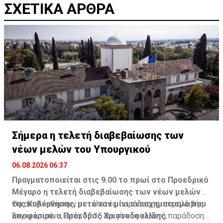
ΣΧΕΤΙΚΑ ΑΡΘΡΑ
Σήμερα η τελετή διαβεβαίωσης των
νέων μελών του Υπουργικού
06.08.2026 06:37
Πραγματοποιείται στις 9.00 το πρωί στο Προεδρικό
Μέγαρο η τελετή διαβεβαίωσης των νέων μελών
της Κυβέρνησης, μετά τον μίνι ανασχηματισμό που
Θα ακολουθήσουν οι τελετές παράδοσης-παραλαβής.
αποφάσισε ο Πρόεδρος Χριστοδουλίδης.
Συγκεκριμένα, στις 10.15 θα γίνει η τελετή παράδοσης