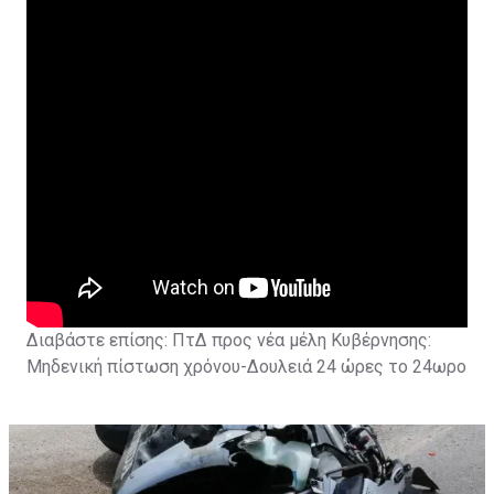
Διαβάστε επίσης:
ΠτΔ προς νέα μέλη Κυβέρνησης:
Μηδενική πίστωση χρόνου-Δουλειά 24 ώρες το 24ωρο