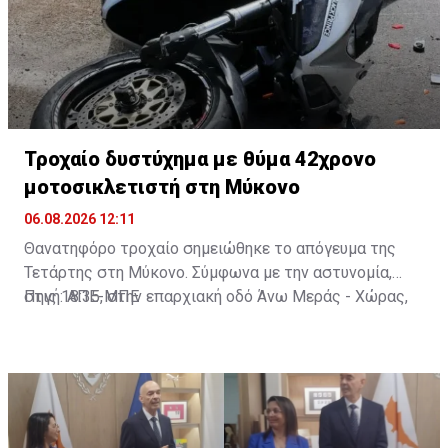
Τροχαίο δυστύχημα με θύμα 42χρονο
μοτοσικλετιστή στη Μύκονο
06.08.2026 12:11
Θανατηφόρο τροχαίο σημειώθηκε το απόγευμα της
Τετάρτης στη Μύκονο. Σύμφωνα με την αστυνομία,
στις 18:35, στην επαρχιακή οδό Άνω Μεράς - Χώρας,
Πηγή: ΑΠΕ-ΜΠΕ
μοτοσικλέτα που οδηγούσε 42χρονος εξετράπη της
πορείας της, πέρασε στο αντίθετο ρεύμα και
συγκρούστηκε με Ι.Χ. αυτοκίνητο που οδηγούσε
25χρονος. Από τη σύγκρουση ο 42χρονος
τραυματίστηκε θανάσιμα. Τα αίτια του δυστυχήματος
διερευνώνται από την Υποδιεύθυνση Αστυνομίας