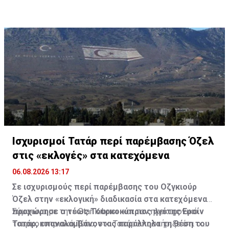
Ισχυρισμοί Τατάρ περί παρέμβασης Όζελ
στις «εκλογές» στα κατεχόμενα
06.08.2026 13:17
Σε ισχυρισμούς περί παρέμβασης του Οζγκιούρ
Όζελ στην «εκλογική» διαδικασία στα κατεχόμενα
προχώρησε ο τέως Τουρκοκύπριος ηγέτης Ερσίν
Σύμφωνα με την «Star Kıbrıs» και τον ηλεκτρονικό
Τατάρ, επαναλαμβάνοντας παράλληλα τη θέση του
τουρκοκυπριακό Τύπο, ο κ. Τατάρ υποστήριξε ότι ο