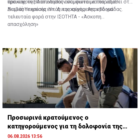
προκύψουν θα αποδοθούν σύμφωνα με τον νόμο.
έρευνας της Αστυνομίας αναμένεται να παραδοθεί στη
Νομική Υπηρεσία εντός της ερχόμενης εβδομάδας.
Διαβάστε επίσης:
Υπ. Δικαιοσύνης: Απαντά για
τελευταία φορά στην ΙΣΟΤΗΤΑ - «Άσκοπη
απασχόληση»
Προσωρινά κρατούμενος ο
κατηγορούμενος για τη δολοφονία της
Βρετανίδας
06.08.2026 13:56