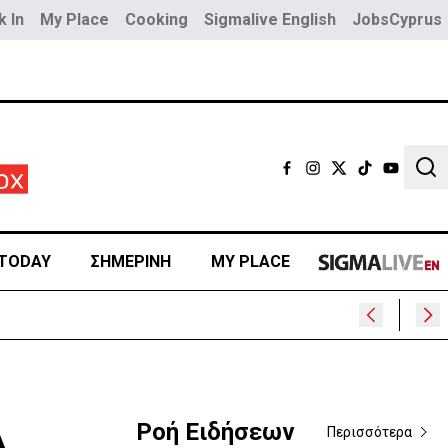
 In
My Place
Cooking
Sigmalive English
JobsCyprus
Sear
TODAY
ΣΗΜΕΡΙΝΗ
MY PLACE
Ροή Ειδήσεων
Περισσότερα