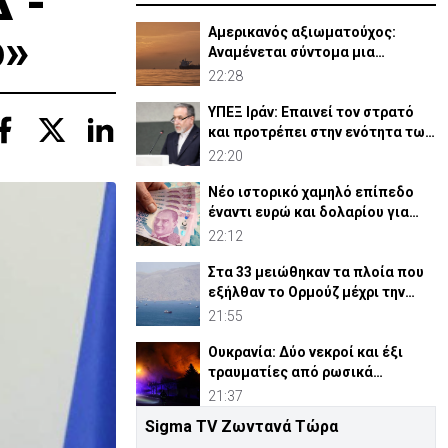
 -
ό»
Αμερικανός αξιωματούχος:
Αναμένεται σύντομα μια
συμφωνία για Ορμούζ
22:28
ΥΠΕΞ Ιράν: Επαινεί τον στρατό
και προτρέπει στην ενότητα των
μουσουλμάνων
22:20
Νέο ιστορικό χαμηλό επίπεδο
έναντι ευρώ και δολαρίου για
τουρκική λίρα
22:12
Στα 33 μειώθηκαν τα πλοία που
εξήλθαν το Ορμούζ μέχρι την
Πέμπτη
21:55
Ουκρανία: Δύο νεκροί και έξι
τραυματίες από ρωσικά
πλήγματα
21:37
Sigma TV Ζωντανά Τώρα
ΗΠΑ: Η Γερουσία ενέκρινε νέες