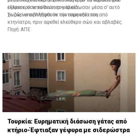
έκλεισε, οι υπεύθυνοι τον κλείδωσαν μέσα σ' αυτό
εξερευνούσε το σούπερ-μάρκετ.
χωρίς να αντιληφθούν την παρουσία του.
Το ζώο υποβλήθηκε σε σύντομη εξέταση από
κτηνίατρο, πριν αφεθεί ελεύθερο σώο και αβλαβές.
Πηγή: ΑΠΕ
Τουρκία: Ευρηματική διάσωση γάτας από
κτήριο-Έφτιαξαν γέφυρα με σιδερώστρα