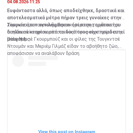
04.08.2026 11:25
Ευφάνταστα αλλά, όπως αποδείχθηκε, δραστικά και
αποτελεσματικά μέτρα πήραν τρεις γυναίκες στην
Τουρκία όταν αντιλήφθηκαν ότι στην ταράτσα του
Σύμφωνα με τουρκικά μέσα ενημέρωσης η γάτα είχε
διπλανού κτηρίου από το δικό τους είχε παγιδευτεί
παγιδευτεί στην ταράτσα ενός 6όροφου κτηρίου στην
μια γάτα.
πόλη Καρς.
Όταν η Αισέ Γκουρμπούζ και οι φίλες της Τουγκντσέ
Ντουμάν και Μεριέμ Γιλμάζ είδαν το αβοήθητο ζώο,
αποφάσισαν να αναλάβουν δράση.
View this post on Instagram