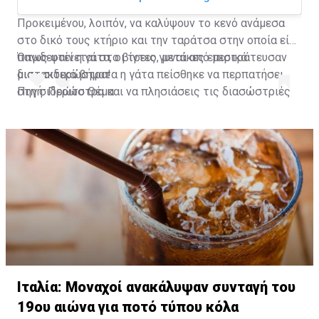
Προκειμένου, λοιπόν, να καλύψουν το κενό ανάμεσα
στο δικό τους κτήριο και την ταράτσα στην οποία είχε
παγιδευτεί η γάτα, οι τρεις γυναίκες επιστράτευσαν
Όπως φαίνεται στο βίντεο, μετά από μερικά
μια... σιδερώστρα!
διστακτικά βήματα η γάτα πείσθηκε να περπατήσει
στη σιδερώστρα και να πλησιάσεις τις διασώστριές
Πηγή: Πρώτο Θέμα
της που την έβαλαν με ασφάλεια στο σπίτι τους.
A post shared by Habertürk TV (@haberturktv)
Ιταλία: Μοναχοί ανακάλυψαν συνταγή του
19ου αιώνα για ποτό τύπου κόλα