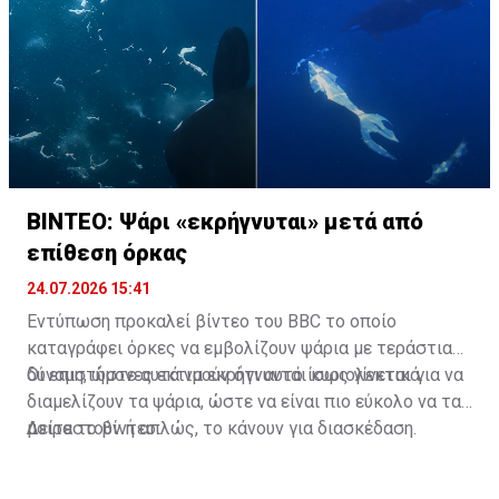
ΒΙΝΤΕΟ: Ψάρι «εκρήγνυται» μετά από
επίθεση όρκας
24.07.2026 15:41
Εντύπωση προκαλεί βίντεο του BBC το οποίο
καταγράφει όρκες να εμβολίζουν ψάρια με τεράστια
δύναμη, ώστε αυτά να εκρήγνυνται κυριολεκτικά.
Οι επιστήμονες εκτιμούν ότι αυτό ίσως γίνεται για να
διαμελίζουν τα ψάρια, ώστε να είναι πιο εύκολο να τα
μοιραστούν ή απλώς, το κάνουν για διασκέδαση.
Δείτε το βίντεο: