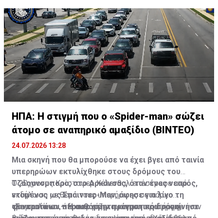
ΗΠΑ: Η στιγμή που ο «Spider-man» σώζει
άτομο σε αναπηρικό αμαξίδιο (ΒΙΝΤΕΟ)
24.07.2026 13:28
Μια σκηνή που θα μπορούσε να έχει βγει από ταινία
υπερηρώων εκτυλίχθηκε στους δρόμους του
Τζόουνσμπορο, στο Αρκάνσας, όταν ένας νεαρός,
Ο 20χρονος Κρίστοφερ Χέλενθαλ επέστρεφε από
ντυμένος ως Σπάιντερ-Μαν, άφησε για λίγο τη
εκδήλωση με θέμα τους υπερήρωες σε πάρκο
φαντασία και πέρασε στην πραγματική δράση,
τραμπολίνων, όπου εργάζεται, όταν παρατήρησε έναν
«Σε κρατάω» – Η αυθόρμητη κίνηση που συγκίνησε