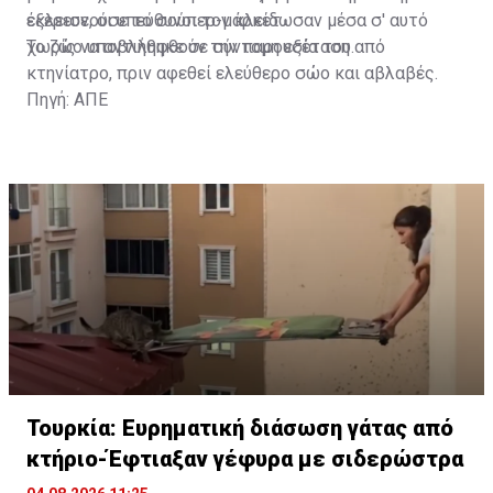
έκλεισε, οι υπεύθυνοι τον κλείδωσαν μέσα σ' αυτό
εξερευνούσε το σούπερ-μάρκετ.
χωρίς να αντιληφθούν την παρουσία του.
Το ζώο υποβλήθηκε σε σύντομη εξέταση από
κτηνίατρο, πριν αφεθεί ελεύθερο σώο και αβλαβές.
Πηγή: ΑΠΕ
Τουρκία: Ευρηματική διάσωση γάτας από
κτήριο-Έφτιαξαν γέφυρα με σιδερώστρα