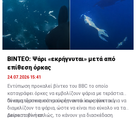
ΒΙΝΤΕΟ: Ψάρι «εκρήγνυται» μετά από
επίθεση όρκας
24.07.2026 15:41
Εντύπωση προκαλεί βίντεο του BBC το οποίο
καταγράφει όρκες να εμβολίζουν ψάρια με τεράστια
δύναμη, ώστε αυτά να εκρήγνυνται κυριολεκτικά.
Οι επιστήμονες εκτιμούν ότι αυτό ίσως γίνεται για να
διαμελίζουν τα ψάρια, ώστε να είναι πιο εύκολο να τα
μοιραστούν ή απλώς, το κάνουν για διασκέδαση.
Δείτε το βίντεο: