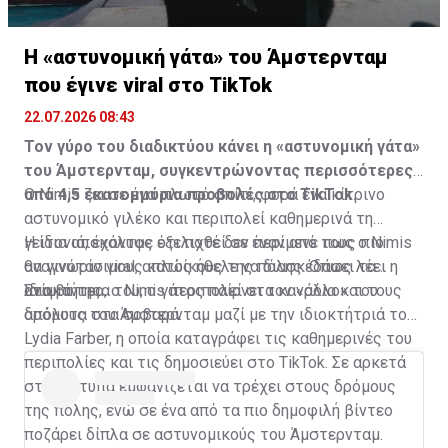
Η «αστυνομική γάτα» του Άμστερνταμ
που έγινε viral στο TikTok
22.07.2026 08:43
Τον γύρο του διαδικτύου κάνει η «αστυνομική γάτα»
του Άμστερνταμ, συγκεντρώνοντας περισσότερες
από 4,5 εκατομμύρια προβολές στο TikTok.
Ο Nimis ζει σε ένα πλωτό σπίτι, φορά ένα κίτρινο
αστυνομικό γιλέκο και περιπολεί καθημερινά τη
γειτονιά, έχοντας εξελιχθεί σε έναν από τους πιο
Η ίδια αποκάλυψε ότι ποτέ δεν περίμενε πως ο Nimis
αναγνωρίσιμους κατοίκους της πόλης. Όπως λέει η
θα γινόταν viral, απλώς ήθελε να διασκεδάσει τα
ιδιοκτήτρια του, ο γάτος παίρνει τον «ρόλο» του
ανίψια της.
Στα βίντεο, ο Nimis περιπολεί στα κανάλια και τους
απόλυτα στα σοβαρά.
δρόμους του Άμστερνταμ μαζί με την ιδιοκτήτριά του,
Lydia Farber, η οποία καταγράφει τις καθημερινές του
περιπολίες και τις δημοσιεύει στο TikTok. Σε αρκετά
στιγμιότυπα εμφανίζεται να τρέχει στους δρόμους
της πόλης, ενώ σε ένα από τα πιο δημοφιλή βίντεο
ποζάρει δίπλα σε αστυνομικούς του Άμστερνταμ.