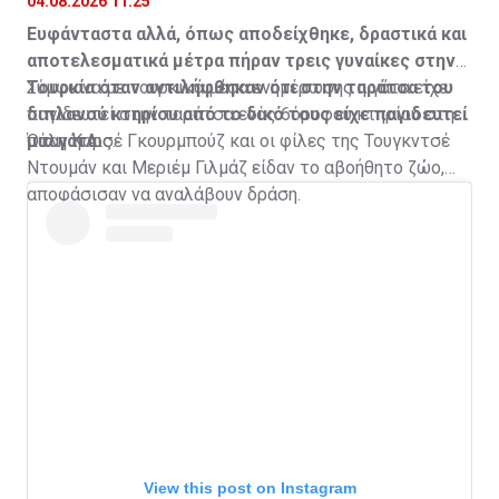
04.08.2026 11:25
Ευφάνταστα αλλά, όπως αποδείχθηκε, δραστικά και
αποτελεσματικά μέτρα πήραν τρεις γυναίκες στην
Τουρκία όταν αντιλήφθηκαν ότι στην ταράτσα του
Σύμφωνα με τουρκικά μέσα ενημέρωσης η γάτα είχε
διπλανού κτηρίου από το δικό τους είχε παγιδευτεί
παγιδευτεί στην ταράτσα ενός 6όροφου κτηρίου στην
μια γάτα.
πόλη Καρς.
Όταν η Αισέ Γκουρμπούζ και οι φίλες της Τουγκντσέ
Ντουμάν και Μεριέμ Γιλμάζ είδαν το αβοήθητο ζώο,
αποφάσισαν να αναλάβουν δράση.
View this post on Instagram