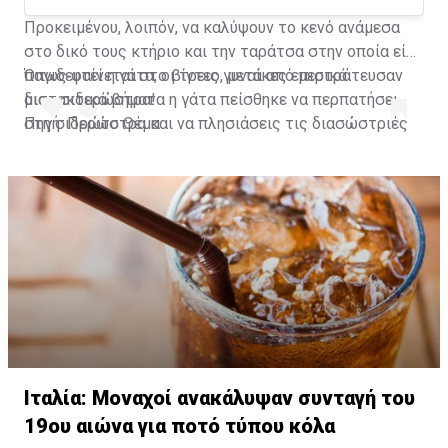
Προκειμένου, λοιπόν, να καλύψουν το κενό ανάμεσα
στο δικό τους κτήριο και την ταράτσα στην οποία είχε
παγιδευτεί η γάτα, οι τρεις γυναίκες επιστράτευσαν
Όπως φαίνεται στο βίντεο, μετά από μερικά
μια... σιδερώστρα!
διστακτικά βήματα η γάτα πείσθηκε να περπατήσει
στη σιδερώστρα και να πλησιάσεις τις διασώστριές
Πηγή: Πρώτο Θέμα
της που την έβαλαν με ασφάλεια στο σπίτι τους.
A post shared by Habertürk TV (@haberturktv)
Ιταλία: Μοναχοί ανακάλυψαν συνταγή του
19ου αιώνα για ποτό τύπου κόλα