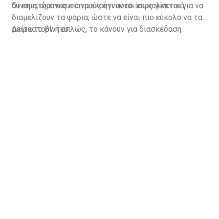
δύναμη, ώστε αυτά να εκρήγνυνται κυριολεκτικά.
Οι επιστήμονες εκτιμούν ότι αυτό ίσως γίνεται για να
διαμελίζουν τα ψάρια, ώστε να είναι πιο εύκολο να τα
μοιραστούν ή απλώς, το κάνουν για διασκέδαση.
Δείτε το βίντεο: