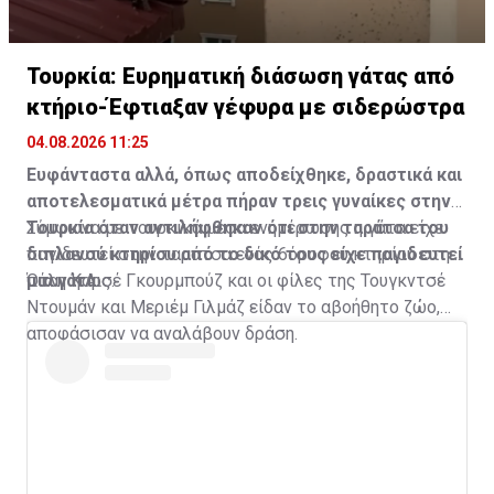
Τουρκία: Ευρηματική διάσωση γάτας από
κτήριο-Έφτιαξαν γέφυρα με σιδερώστρα
04.08.2026 11:25
Ευφάνταστα αλλά, όπως αποδείχθηκε, δραστικά και
αποτελεσματικά μέτρα πήραν τρεις γυναίκες στην
Τουρκία όταν αντιλήφθηκαν ότι στην ταράτσα του
Σύμφωνα με τουρκικά μέσα ενημέρωσης η γάτα είχε
διπλανού κτηρίου από το δικό τους είχε παγιδευτεί
παγιδευτεί στην ταράτσα ενός 6όροφου κτηρίου στην
μια γάτα.
πόλη Καρς.
Όταν η Αισέ Γκουρμπούζ και οι φίλες της Τουγκντσέ
Ντουμάν και Μεριέμ Γιλμάζ είδαν το αβοήθητο ζώο,
αποφάσισαν να αναλάβουν δράση.