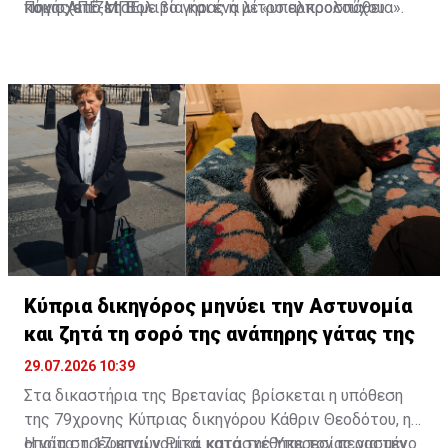
που σχετίζεται με το γήρας ή με «υπερπροσπάθεια».
κόκας από τη Βολιβία και ένα λίτρο αλκοολούχου
Πηγή: ΑΠΕ-ΜΠΕ
μείγματος. Στα αρχεία του μοναστηριού αναφέρεται
πως ιεραπόστολοι έφεραν στην Τοσκάνη φύλλα κόκας
και ξηρούς καρπούς κόλα από τη Νότια Αμερική.
Κύπρια δικηγόρος μηνύει την Αστυνομία
και ζητά τη σορό της ανάπηρης γάτας της
29.07.2026 10:39
Στα δικαστήρια της Βρετανίας βρίσκεται η υπόθεση
της 79χρονης Κύπριας δικηγόρου Κάθριν Θεοδότου, η
οποία στρέφεται νομικά κατά της Υπηρεσίας για την
Η γάτα, η 17 μηνών Ρίτα, κατασχέθηκε τον περασμένο