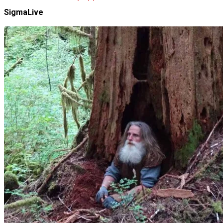
SigmaLive