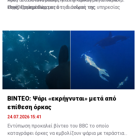
ελεύθερη αμέσως μετά τη διάσωσή της.
τους, επισημαίνοντας ότι οι άνδρες της υπηρεσίας
Πηγή: Πρώτο Θέμα
βρίσκονται καθημερινά στην πρώτη γραμμή, όχι μόνο
για την προστασία των πολιτών, αλλά και για τη
διάσωση της άγριας ζωής όταν αυτό απαιτείται.
ΒΙΝΤΕΟ: Ψάρι «εκρήγνυται» μετά από
επίθεση όρκας
24.07.2026 15:41
Εντύπωση προκαλεί βίντεο του BBC το οποίο
καταγράφει όρκες να εμβολίζουν ψάρια με τεράστια