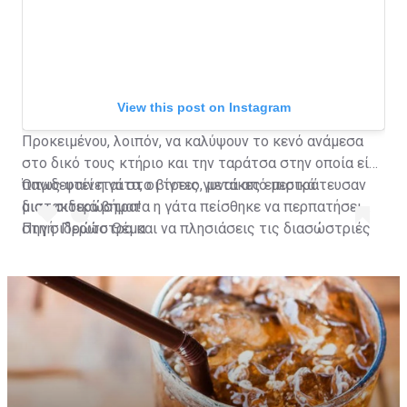
View this post on Instagram
Προκειμένου, λοιπόν, να καλύψουν το κενό ανάμεσα
στο δικό τους κτήριο και την ταράτσα στην οποία είχε
παγιδευτεί η γάτα, οι τρεις γυναίκες επιστράτευσαν
Όπως φαίνεται στο βίντεο, μετά από μερικά
μια... σιδερώστρα!
διστακτικά βήματα η γάτα πείσθηκε να περπατήσει
στη σιδερώστρα και να πλησιάσεις τις διασώστριές
Πηγή: Πρώτο Θέμα
της που την έβαλαν με ασφάλεια στο σπίτι τους.
A post shared by Habertürk TV (@haberturktv)