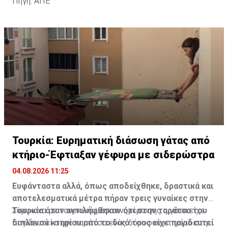
Πηγή: ΑΠΕ
Τουρκία: Ευρηματική διάσωση γάτας από
κτήριο-Έφτιαξαν γέφυρα με σιδερώστρα
04.08.2026 11:25
Ευφάνταστα αλλά, όπως αποδείχθηκε, δραστικά και
αποτελεσματικά μέτρα πήραν τρεις γυναίκες στην
Τουρκία όταν αντιλήφθηκαν ότι στην ταράτσα του
Σύμφωνα με τουρκικά μέσα ενημέρωσης η γάτα είχε
διπλανού κτηρίου από το δικό τους είχε παγιδευτεί
παγιδευτεί στην ταράτσα ενός 6όροφου κτηρίου στην