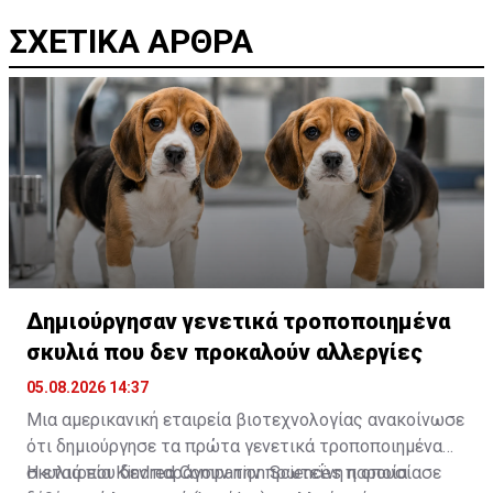
ΣΧΕΤΙΚΑ ΑΡΘΡΑ
Δημιούργησαν γενετικά τροποποιημένα
σκυλιά που δεν προκαλούν αλλεργίες
05.08.2026 14:37
Μια αμερικανική εταιρεία βιοτεχνολογίας ανακοίνωσε
ότι δημιούργησε τα πρώτα γενετικά τροποποιημένα
σκυλιά που δεν παράγουν την πρωτεΐνη η οποία
Η εταιρεία Kindred Companion Sciences παρουσίασε