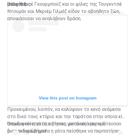
μια γάτα.
πόλη Καρς.
Όταν η Αισέ Γκουρμπούζ και οι φίλες της Τουγκντσέ
Ντουμάν και Μεριέμ Γιλμάζ είδαν το αβοήθητο ζώο,
αποφάσισαν να αναλάβουν δράση.
View this post on Instagram
Προκειμένου, λοιπόν, να καλύψουν το κενό ανάμεσα
στο δικό τους κτήριο και την ταράτσα στην οποία είχε
παγιδευτεί η γάτα, οι τρεις γυναίκες επιστράτευσαν
Όπως φαίνεται στο βίντεο, μετά από μερικά
μια... σιδερώστρα!
διστακτικά βήματα η γάτα πείσθηκε να περπατήσει