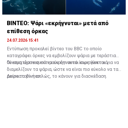
ΒΙΝΤΕΟ: Ψάρι «εκρήγνυται» μετά από
επίθεση όρκας
24.07.2026 15:41
Εντύπωση προκαλεί βίντεο του BBC το οποίο
καταγράφει όρκες να εμβολίζουν ψάρια με τεράστια
δύναμη, ώστε αυτά να εκρήγνυνται κυριολεκτικά.
Οι επιστήμονες εκτιμούν ότι αυτό ίσως γίνεται για να
διαμελίζουν τα ψάρια, ώστε να είναι πιο εύκολο να τα
μοιραστούν ή απλώς, το κάνουν για διασκέδαση.
Δείτε το βίντεο: