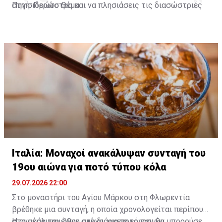
στη σιδερώστρα και να πλησιάσεις τις διασώστριές
Πηγή: Πρώτο Θέμα
της που την έβαλαν με ασφάλεια στο σπίτι τους.
A post shared by Habertürk TV (@haberturktv)
Ιταλία: Μοναχοί ανακάλυψαν συνταγή του
19ου αιώνα για ποτό τύπου κόλα
29.07.2026 22:00
Στο μοναστήρι του Αγίου Μάρκου στη Φλωρεντία
βρέθηκε μια συνταγή, η οποία χρονολογείται περίπου
στα μέσα του 19ου αιώνα, για ποτό που θα μπορούσε
Η ανακάλυψη έγινε στη διάρκεια εργασιών