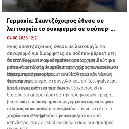
Γερμανία: Σκαντζόχοιρος έθεσε σε
λειτουργία το συναγερμό σε σούπερ-
μάρκετ
04.08.2026 12:21
Ένας σκαντζόχοιρος έθεσε σε λειτουργία το
συναγερμό για διαρρήκτες σε σούπερ-μάρκετ στη
δυτική Γερμανία αφού φαίνεται πως παγιδεύτηκε
Οι αστυνομικοί, που έσπευσαν αφού ήχησε ο
μέσα σ' αυτό στη διάρκεια της νύχτας, ανακοίνωσε
συναγερμός, βρήκαν το ζώο στο χώρο της εισόδου
σήμερα η αστυνομία.
του καταστήματος στην πόλη Μύλχαϊμ κοντά στη
Η αστυνομία περιέγραψε τον ύποπτο εισβολέα ως
Φρανκφούρτη.
«τετράποδο, μικρό, στρογγυλό και, απ' ό,τι φαίνεται,
χωρίς εγκληματική πρόθεση».
Κατά πάσα πιθανότητα ο σκαντζόχοιρος είχε
διεισδύσει απαρατήρητος την προηγούμενη ημέρα
μέσα στο σούπερ-μαρκετ και, όταν το κατάστημα
Στη συνέχεια έκανε τον συναγερμό να σημάνει ενώ
έκλεισε, οι υπεύθυνοι τον κλείδωσαν μέσα σ' αυτό
εξερευνούσε το σούπερ-μάρκετ.
χωρίς να αντιληφθούν την παρουσία του.
Το ζώο υποβλήθηκε σε σύντομη εξέταση από
κτηνίατρο, πριν αφεθεί ελεύθερο σώο και αβλαβές.