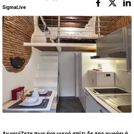
SigmaLive
Αν νομίζετε πως ένα μικρό σπίτι δε σας χωράει ή