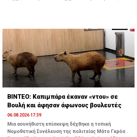
ανατολικά παράλια της χώρας. Τα υδάτινα πάρκα της
Πιονγκγιάνγκ είναι επίσης γεμάτα με επισκέπτες που
αναζητούν λίγη δροσιά.
ΒΙΝΤΕΟ: Καπιμπάρα έκαναν «ντου» σε
Βουλή και άφησαν άφωνους βουλευτές
06.08.2026 17:39
Μια ασυνήθιστη επίσκεψη δέχθηκε η τοπική
Νομοθετική Συνέλευση της πολιτείας Μάτο Γκρόσο,