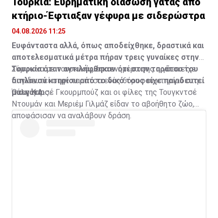
Τουρκία: Ευρηματική διάσωση γάτας από
κτήριο-Έφτιαξαν γέφυρα με σιδερώστρα
04.08.2026 11:25
Ευφάνταστα αλλά, όπως αποδείχθηκε, δραστικά και
αποτελεσματικά μέτρα πήραν τρεις γυναίκες στην
Τουρκία όταν αντιλήφθηκαν ότι στην ταράτσα του
Σύμφωνα με τουρκικά μέσα ενημέρωσης η γάτα είχε
διπλανού κτηρίου από το δικό τους είχε παγιδευτεί
παγιδευτεί στην ταράτσα ενός 6όροφου κτηρίου στην
μια γάτα.
πόλη Καρς.
Όταν η Αισέ Γκουρμπούζ και οι φίλες της Τουγκντσέ
Ντουμάν και Μεριέμ Γιλμάζ είδαν το αβοήθητο ζώο,
αποφάσισαν να αναλάβουν δράση.