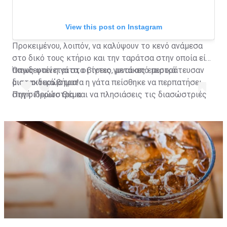
View this post on Instagram
Προκειμένου, λοιπόν, να καλύψουν το κενό ανάμεσα
στο δικό τους κτήριο και την ταράτσα στην οποία είχε
παγιδευτεί η γάτα, οι τρεις γυναίκες επιστράτευσαν
Όπως φαίνεται στο βίντεο, μετά από μερικά
μια... σιδερώστρα!
διστακτικά βήματα η γάτα πείσθηκε να περπατήσει
στη σιδερώστρα και να πλησιάσεις τις διασώστριές
Πηγή: Πρώτο Θέμα
της που την έβαλαν με ασφάλεια στο σπίτι τους.
A post shared by Habertürk TV (@haberturktv)