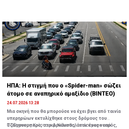
ΗΠΑ: Η στιγμή που ο «Spider-man» σώζει
άτομο σε αναπηρικό αμαξίδιο (ΒΙΝΤΕΟ)
24.07.2026 13:28
Μια σκηνή που θα μπορούσε να έχει βγει από ταινία
υπερηρώων εκτυλίχθηκε στους δρόμους του
Τζόουνσμπορο, στο Αρκάνσας, όταν ένας νεαρός,
Ο 20χρονος Κρίστοφερ Χέλενθαλ επέστρεφε από