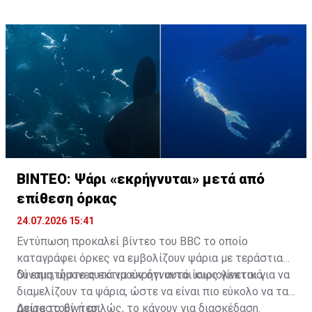
για την προστασία των πολιτών, αλλά και για τη
διάσωση της άγριας ζωής όταν αυτό απαιτείται.
ΒΙΝΤΕΟ: Ψάρι «εκρήγνυται» μετά από
επίθεση όρκας
24.07.2026 15:41
Εντύπωση προκαλεί βίντεο του BBC το οποίο
καταγράφει όρκες να εμβολίζουν ψάρια με τεράστια
δύναμη, ώστε αυτά να εκρήγνυνται κυριολεκτικά.
Οι επιστήμονες εκτιμούν ότι αυτό ίσως γίνεται για να
διαμελίζουν τα ψάρια, ώστε να είναι πιο εύκολο να τα
μοιραστούν ή απλώς, το κάνουν για διασκέδαση.
Δείτε το βίντεο: