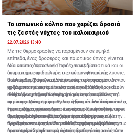
Το ιαπωνικό κόλπο που χαρίζει δροσιά
τις ζεστές νύχτες του καλοκαιριού
22.07.2026 13:40
Με τις θερμοκρασίες να παραμένουν σε υψηλά
επίπεδα, ένας δροσερός και ποιοτικός ύπνος γίνεται
όλο και πιο δύσκολος. Παρότι τα κλιματιστικά και οι
Μία από τις πρακτικές που έχει κερδίσει
ανεμιστήρες αποτελούν τις πιο συνηθισμένες λύσεις,
δημοτικότητα, ιδιαίτερα στα μέσα κοινωνικής
πολλοί αναζητούν εναλλακτικούς τρόπους που δεν
δικτύωσης, βασίζεται στην ψύξη των υφασμάτων που
Όταν έρθει η ώρα να ξαπλώσετε, τα δροσερά
αυξάνουν την κατανάλωση ρεύματος ούτε προκαλούν
χρησιμοποιούμε πριν από τον ύπνο. Η μέθοδος είναι
υφάσματα προσφέρουν μια άμεση αίσθηση
ενοχλήσεις, όπως θόρυβο ή ξηρότητα στην
ιδιαίτερα απλή: τοποθετήστε για περίπου 30 λεπτά
ανακούφισης, βοηθώντας το σώμα να αποβάλει τη
Η ίδια ιδέα μπορεί να εφαρμοστεί και με άλλους
ατμόσφαιρα.
στον καταψύκτη μια μαξιλαροθήκη, ένα λεπτό σεντόνι,
συσσωρευμένη ζέστη. Αν και η δροσιά δεν διαρκεί όλη
τρόπους. Μια μικρή πετσέτα ή μια μάσκα ύπνου που
τις πιτζάμες ή ακόμη και ένα ελαφρύ μπλουζάκι, αφού
τη νύχτα, τα πρώτα λεπτά πριν από τον ύπνο είναι
έχει προηγουμένως δροσίσει στον καταψύκτη μπορεί
Η επιστημονική κοινότητα αναγνωρίζει ότι η
προηγουμένως τα βάλετε σε αεροστεγή σακούλα.
ιδιαίτερα σημαντικά, καθώς τότε ο οργανισμός
να τοποθετηθεί στον αυχένα ή στο μέτωπο,
θερμοκρασία του σώματος επηρεάζει σημαντικά την
αρχίζει φυσιολογικά να μειώνει τη θερμοκρασία του,
προσφέροντας επιπλέον αίσθηση φρεσκάδας στις πιο
ποιότητα του ύπνου. Ένα πολύ ζεστό περιβάλλον
Πέρα από την ευχάριστη αίσθηση που προσφέρει, η
προκειμένου να διευκολυνθεί η διαδικασία του ύπνου.
ζεστές βραδιές.
δυσκολεύει τη φυσική πτώση της θερμοκρασίας του
συγκεκριμένη πρακτική έχει το πλεονέκτημα ότι δεν