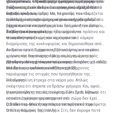
φαντασία και πέρασε στην πραγματική δράση,
τραμπολίνων, όπου εργάζεται, όταν παρατήρησε έναν
«Σε κρατάω» – Η αυθόρμητη κίνηση που συγκίνησε
σώζοντας έναν άνδρα σε αναπηρικό αμαξίδιο από
άνδρα να προσπαθεί να διασχίσει έναν δρόμο έξι
Βγαίνοντας από το κόκκινο Jeep του, ο Χέλενθαλ
πιθανό κίνδυνο.
λωρίδων κυκλοφορίας. Με το φανάρι να ετοιμάζεται
έτρεξε προς τον άνδρα και, λέγοντάς του «Σε
να αλλάξει και την κίνηση να είναι αυξημένη, δεν
κρατάω», έσπρωξε γρήγορα το αναπηρικό αμαξίδιο
Ο ίδιος χρειάστηκε στη συνέχεια να τρέξει πίσω στο
δίστασε ούτε στιγμή.
μέχρι την απέναντι πλευρά του δρόμου. Λίγα μόλις
όχημά του, το οποίο είχε μείνει στη μέση του δρόμου,
δευτερόλεπτα αργότερα, το φανάρι έγινε πράσινο και
καθώς η κυκλοφορία είχε ήδη αρχίσει να
Το βίντεο έγινε viral
τα αυτοκίνητα ξεκίνησαν να κινούνται.
αποκαθίσταται.
Η συγκινητική στιγμή καταγράφηκε από κάμερα
διαχείρισης της κυκλοφορίας και δημοσιεύθηκε από
το Αστυνομικό Τμήμα του Τζόουνσμπορο στα μέσα
Ανάμεσα στα πιο χαρακτηριστικά ήταν και εκείνο
κοινωνικής δικτύωσης. Μέσα σε λίγες ώρες, το
χρήστη που παρατήρησε με χιούμορ πως ο νεαρός
βίντεο έγινε viral, συγκεντρώνοντας δεκάδες χιλιάδες
έχασε την ευκαιρία να κάνει μια χαρακτηριστική «πόζα
«Η αδρεναλίνη χτύπησε κόκκινο»
αντιδράσεις και εκατοντάδες σχόλια.
του Σπάιντι» μετά την καλή του πράξη.
Μιλώντας στο
Associated Press
, ο 20χρονος
περιέγραψε τις στιγμές που προηγήθηκαν της
διάσωσης.
«Η αδρεναλίνη έτρεχε στα νεύρα μου. Απλώς
σκέφτηκα ότι έπρεπε να δράσω γρήγορα. Και, αφού
φορούσα ήδη τη στολή, σκέφτηκα ότι ήταν κάπως
Η εκπρόσωπος της αστυνομίας, Σάλι Σμιθ, δήλωσε ότι
αστείο», ανέφερε χαρακτηριστικά.
στα επτά χρόνια που υπηρετεί στο σώμα δεν έχει
ξαναδεί ένα αντίστοιχο περιστατικό να καταγράφεται
Ο Σπάιντερ-Μαν ήταν πάντα το πρότυπό του
από τις κάμερες της πόλης.
Ο Χέλενθαλ, που ζει στο Λέικ Σίτι, δεν έκρυψε ποτέ