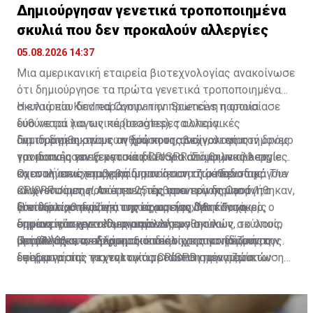
Δημιούργησαν γενετικά τροποποιημένα
σκυλιά που δεν προκαλούν αλλεργίες
05.08.2026 14:37
Μια αμερικανική εταιρεία βιοτεχνολογίας ανακοίνωσε
ότι δημιούργησε τα πρώτα γενετικά τροποποιημένα
σκυλιά που δεν παράγουν την πρωτεΐνη η οποία
Η εταιρεία Kindred Companion Sciences παρουσίασε
ευθύνεται για τις περισσότερες αλλεργικές
δύο νεαρά λαγωνικά (beagles), τα οποία
αντιδράσεις στους ανθρώπους, ανοίγοντας τον δρόμο
δημιουργήθηκαν με τη χρήση της τεχνολογίας
Για τη δημιουργία των δύο κουταβιών, οι επιστήμονες
για μια νέα γενιά κατοικιδίων για άτομα με αλλεργίες.
γονιδιακής επεξεργασίας CRISPR. Σύμφωνα με τη
τροποποίησαν γενετικά κύτταρα από θηλυκό beagle
σχετική επιστημονική δημοσίευση στο περιοδικό
και στη συνέχεια χρησιμοποίησαν τη μέθοδο της
Οι αναλύσεις επιβεβαίωσαν ότι τα ζώα δεν παράγουν
The
CRISPR Journal
κλωνοποίησης. Από τα 25 έμβρυα που δημιουργήθηκαν,
ανιχνεύσιμες ποσότητες της πρωτεΐνης Can f 1.
, οι ερευνητές απενεργοποίησαν το
γονίδιο που παράγει την πρωτεΐνη Can f 1, το
δύο εξελίχθηκαν επιτυχώς και γεννήθηκαν χωρίς
Επιπλέον, ο ιδρυτής της εταιρείας, Ματ Γουόκερ, ο
Η εταιρεία τονίζει ότι στόχος της δεν είναι η
σημαντικότερο αλλεργιογόνο των σκύλων, το οποίο
εμφανείς συγγενείς ανωμαλίες.
οποίος πάσχει ο ίδιος από αλλεργία στους σκύλους,
δημιουργία «εντυπωσιακών» ή αισθητικών
βρίσκεται στο τρίχωμα, το σάλιο και το δέρμα τους.
υποβλήθηκε σε δερματικό τεστ χρησιμοποιώντας
μεταλλάξεων, αλλά η αξιοποίηση της γονιδιακής
Παράλληλα, ανεξάρτητοι ειδικοί χαρακτηρίζουν την
δείγματα από τα γενετικά τροποποιημένα ζώα.
επεξεργασίας για την αντιμετώπιση πραγματικών
εφαρμογή της τεχνολογίας CRISPR στην περίπτωση
Σύμφωνα με τον ίδιο, δεν εμφάνισε αλλεργική
προβλημάτων υγείας και τη βελτίωση της ευημερίας
αυτή ως μια πολλά υποσχόμενη χρήση της γονιδιακής
αντίδραση, ενώ εδώ και ενάμιση χρόνο συμβιώνει με
των ζώων. Στα μελλοντικά σχέδια περιλαμβάνεται η
επεξεργασίας, επισημαίνοντας ότι η ίδια τεχνολογία
ένα από τα δύο σκυλιά χωρίς συμπτώματα.
επέκταση της τεχνολογίας και σε άλλες φυλές
θα μπορούσε στο μέλλον να συμβάλει και στη μείωση