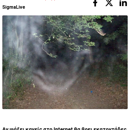
SigmaLive
Αν ψάξει κανείς στο Ιnternet θα βρει εκατοντάδες