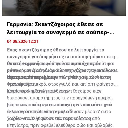
Γερμανία: Σκαντζόχοιρος έθεσε σε
λειτουργία το συναγερμό σε σούπερ-
μάρκετ
04.08.2026 12:21
Ένας σκαντζόχοιρος έθεσε σε λειτουργία το
συναγερμό για διαρρήκτες σε σούπερ-μάρκετ στη
δυτική Γερμανία αφού φαίνεται πως παγιδεύτηκε
Οι αστυνομικοί, που έσπευσαν αφού ήχησε ο
μέσα σ' αυτό στη διάρκεια της νύχτας, ανακοίνωσε
συναγερμός, βρήκαν το ζώο στο χώρο της εισόδου
σήμερα η αστυνομία.
του καταστήματος στην πόλη Μύλχαϊμ κοντά στη
Η αστυνομία περιέγραψε τον ύποπτο εισβολέα ως
Φρανκφούρτη.
«τετράποδο, μικρό, στρογγυλό και, απ' ό,τι φαίνεται,
χωρίς εγκληματική πρόθεση».
Κατά πάσα πιθανότητα ο σκαντζόχοιρος είχε
διεισδύσει απαρατήρητος την προηγούμενη ημέρα
μέσα στο σούπερ-μαρκετ και, όταν το κατάστημα
Στη συνέχεια έκανε τον συναγερμό να σημάνει ενώ
έκλεισε, οι υπεύθυνοι τον κλείδωσαν μέσα σ' αυτό
εξερευνούσε το σούπερ-μάρκετ.
χωρίς να αντιληφθούν την παρουσία του.
Το ζώο υποβλήθηκε σε σύντομη εξέταση από
κτηνίατρο, πριν αφεθεί ελεύθερο σώο και αβλαβές.