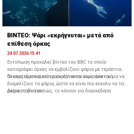
ΒΙΝΤΕΟ: Ψάρι «εκρήγνυται» μετά από
επίθεση όρκας
24.07.2026 15:41
Εντύπωση προκαλεί βίντεο του BBC το οποίο
καταγράφει όρκες να εμβολίζουν ψάρια με τεράστια
δύναμη, ώστε αυτά να εκρήγνυνται κυριολεκτικά.
Οι επιστήμονες εκτιμούν ότι αυτό ίσως γίνεται για να
διαμελίζουν τα ψάρια, ώστε να είναι πιο εύκολο να τα
μοιραστούν ή απλώς, το κάνουν για διασκέδαση.
Δείτε το βίντεο: