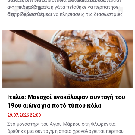
μια... σιδερώστρα!
διστακτικά βήματα η γάτα πείσθηκε να περπατήσει
στη σιδερώστρα και να πλησιάσεις τις διασώστριές
Πηγή: Πρώτο Θέμα
της που την έβαλαν με ασφάλεια στο σπίτι τους.
A post shared by Habertürk TV (@haberturktv)
Ιταλία: Μοναχοί ανακάλυψαν συνταγή του
19ου αιώνα για ποτό τύπου κόλα
29.07.2026 22:00
Στο μοναστήρι του Αγίου Μάρκου στη Φλωρεντία
βρέθηκε μια συνταγή, η οποία χρονολογείται περίπου