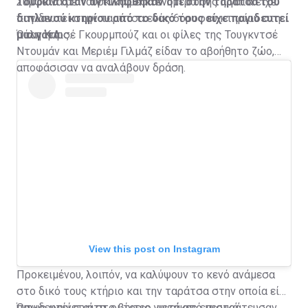
Τουρκία όταν αντιλήφθηκαν ότι στην ταράτσα του
Σύμφωνα με τουρκικά μέσα ενημέρωσης η γάτα είχε
διπλανού κτηρίου από το δικό τους είχε παγιδευτεί
παγιδευτεί στην ταράτσα ενός 6όροφου κτηρίου στην
μια γάτα.
πόλη Καρς.
Όταν η Αισέ Γκουρμπούζ και οι φίλες της Τουγκντσέ
Ντουμάν και Μεριέμ Γιλμάζ είδαν το αβοήθητο ζώο,
αποφάσισαν να αναλάβουν δράση.
View this post on Instagram
Προκειμένου, λοιπόν, να καλύψουν το κενό ανάμεσα
στο δικό τους κτήριο και την ταράτσα στην οποία είχε
παγιδευτεί η γάτα, οι τρεις γυναίκες επιστράτευσαν
Όπως φαίνεται στο βίντεο, μετά από μερικά