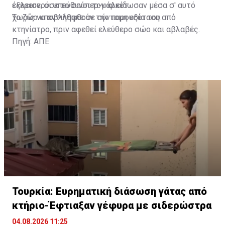
έκλεισε, οι υπεύθυνοι τον κλείδωσαν μέσα σ' αυτό
εξερευνούσε το σούπερ-μάρκετ.
χωρίς να αντιληφθούν την παρουσία του.
Το ζώο υποβλήθηκε σε σύντομη εξέταση από
κτηνίατρο, πριν αφεθεί ελεύθερο σώο και αβλαβές.
Πηγή: ΑΠΕ
Τουρκία: Ευρηματική διάσωση γάτας από
κτήριο-Έφτιαξαν γέφυρα με σιδερώστρα
04.08.2026 11:25