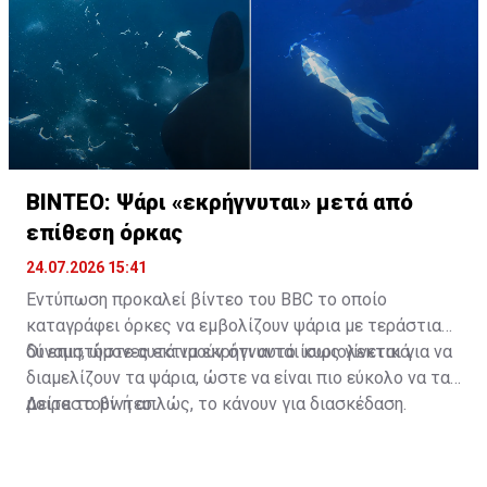
ΒΙΝΤΕΟ: Ψάρι «εκρήγνυται» μετά από
επίθεση όρκας
24.07.2026 15:41
Εντύπωση προκαλεί βίντεο του BBC το οποίο
καταγράφει όρκες να εμβολίζουν ψάρια με τεράστια
δύναμη, ώστε αυτά να εκρήγνυνται κυριολεκτικά.
Οι επιστήμονες εκτιμούν ότι αυτό ίσως γίνεται για να
διαμελίζουν τα ψάρια, ώστε να είναι πιο εύκολο να τα
μοιραστούν ή απλώς, το κάνουν για διασκέδαση.
Δείτε το βίντεο: