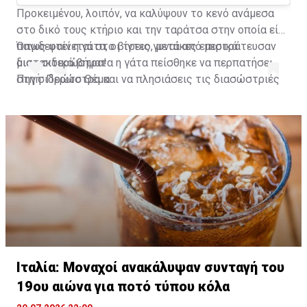
Προκειμένου, λοιπόν, να καλύψουν το κενό ανάμεσα
στο δικό τους κτήριο και την ταράτσα στην οποία είχε
παγιδευτεί η γάτα, οι τρεις γυναίκες επιστράτευσαν
Όπως φαίνεται στο βίντεο, μετά από μερικά
μια... σιδερώστρα!
διστακτικά βήματα η γάτα πείσθηκε να περπατήσει
στη σιδερώστρα και να πλησιάσεις τις διασώστριές
Πηγή: Πρώτο Θέμα
της που την έβαλαν με ασφάλεια στο σπίτι τους.
A post shared by Habertürk TV (@haberturktv)
Ιταλία: Μοναχοί ανακάλυψαν συνταγή του
19ου αιώνα για ποτό τύπου κόλα