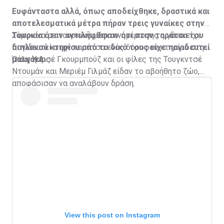
Ευφάνταστα αλλά, όπως αποδείχθηκε, δραστικά και
αποτελεσματικά μέτρα πήραν τρεις γυναίκες στην
Τουρκία όταν αντιλήφθηκαν ότι στην ταράτσα του
Σύμφωνα με τουρκικά μέσα ενημέρωσης η γάτα είχε
διπλανού κτηρίου από το δικό τους είχε παγιδευτεί
παγιδευτεί στην ταράτσα ενός 6όροφου κτηρίου στην
μια γάτα.
πόλη Καρς.
Όταν η Αισέ Γκουρμπούζ και οι φίλες της Τουγκντσέ
Ντουμάν και Μεριέμ Γιλμάζ είδαν το αβοήθητο ζώο,
αποφάσισαν να αναλάβουν δράση.
View this post on Instagram