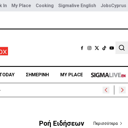
 In
My Place
Cooking
Sigmalive English
JobsCyprus
Sear
TODAY
ΣΗΜΕΡΙΝΗ
MY PLACE
εις
Ροή Ειδήσεων
Περισσότερα