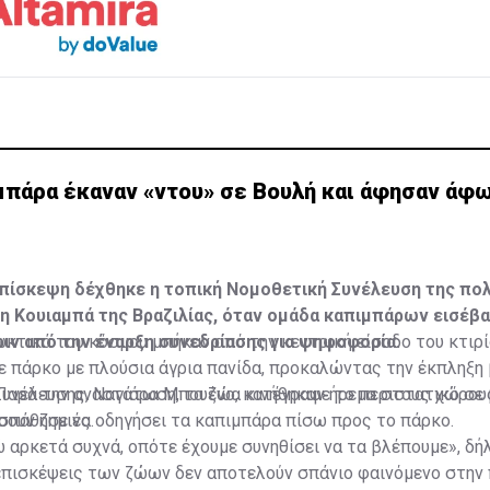
μπάρα έκαναν «ντου» σε Βουλή και άφησαν άφ
πίσκεψη δέχθηκε η τοπική Νομοθετική Συνέλευση της πο
η Κουιαμπά της Βραζιλίας, όταν ομάδα καπιμπάρων εισέβ
πριν από την έναρξη συνεδρίασης για ψηφοφορία.
κτικά του κόσμου μπήκαν από την κεντρική είσοδο του κτιρί
ε πάρκο με πλούσια άγρια πανίδα, προκαλώντας την έκπληξη
Παρά την αναστάτωση, τα ζώα κινήθηκαν ήρεμα στους χώρους
υνέλευσης, Ναγιάρα Μπουένο, κατέγραψε το περιστατικό σε 
ουν ζημιές.
οσπάθησε να οδηγήσει τα καπιμπάρα πίσω προς το πάρκο.
 αρκετά συχνά, οπότε έχουμε συνηθίσει να τα βλέπουμε», δήλ
επισκέψεις των ζώων δεν αποτελούν σπάνιο φαινόμενο στην 