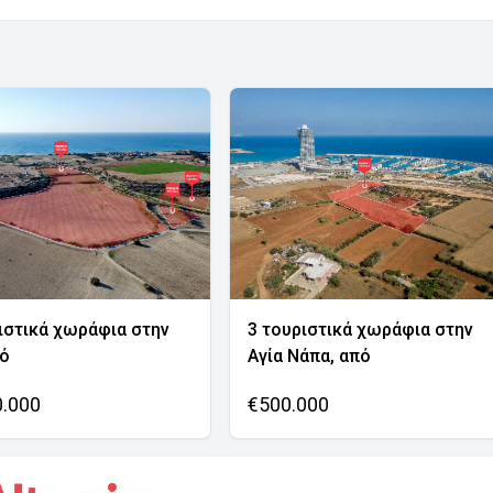
ιστικά χωράφια στην
3 τουριστικά χωράφια στην
νό
Αγία Νάπα, από
0.000
€500.000