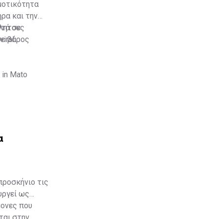
ημοτικότητα
ρα και την
ντά σε
κλητους
σε βάρος
iral
 in Mato
sUYPh
α
προσκήνιο τις
υργεί ως
μονες που
ται στην