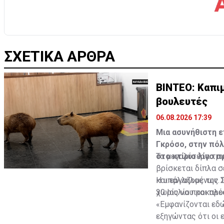
ΣΧΕΤΙΚΑ ΑΡΘΡΑ
ΒΙΝΤΕΟ: Καπι
βουλευτές
06.08.2026 17:39
Μια ασυνήθιστη ε
Γκρόσο, στην πόλ
στο κτίριο λίγο 
Τα μεγαλύτερα τρω
βρίσκεται δίπλα σ
και εργαζομένων. 
Η υπάλληλος της Σ
χωρίς να προκαλέσ
30 Ιουλίου και πρ
«Εμφανίζονται εδώ
εξηγώντας ότι οι 