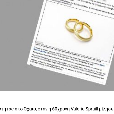
τας στο Οχάιο, όταν η 60χρονη Valerie Spruill μίλησε