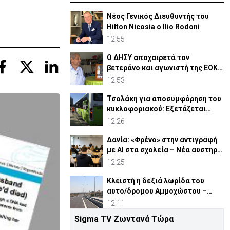
Νέος Γενικός Διευθυντής του
Hilton Nicosia ο Ilio Rodoni
12:55
Ο ΔΗΣΥ αποχαιρετά τον
βετεράνο και αγωνιστή της ΕΟΚΑ
Παύλο Κασάπη
12:53
Τσολάκη για αποσυμφόρηση του
κυκλοφοριακού: Εξετάζεται
επέκταση Park & Ride
12:26
Δανία: «Φρένο» στην αντιγραφή
με AI στα σχολεία – Νέα αυστηρά
μέτρα
12:25
Κλειστή η δεξιά λωρίδα του
αυτο/δρομου Αμμοχώστου –
Λάρνακας λόγω οδικών έργων
12:11
Sigma TV Ζωντανά Τώρα
Τουρκικά ΜΜΕ επαναφέρουν τις