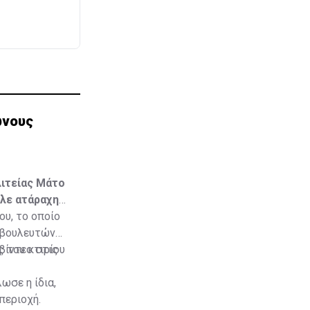
ωνους
λιτείας Μάτο
αλε ατάραχη
ου, το οποίο
 βουλευτών
 του κτιρίου
βίντεο στις
ωσε η ίδια,
περιοχή.