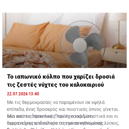
— ABC News (@ABC)
July 24, 2026
Το ιαπωνικό κόλπο που χαρίζει δροσιά
τις ζεστές νύχτες του καλοκαιριού
22.07.2026 13:40
Με τις θερμοκρασίες να παραμένουν σε υψηλά
επίπεδα, ένας δροσερός και ποιοτικός ύπνος γίνεται
όλο και πιο δύσκολος. Παρότι τα κλιματιστικά και οι
Μία από τις πρακτικές που έχει κερδίσει
ανεμιστήρες αποτελούν τις πιο συνηθισμένες λύσεις,
δημοτικότητα, ιδιαίτερα στα μέσα κοινωνικής