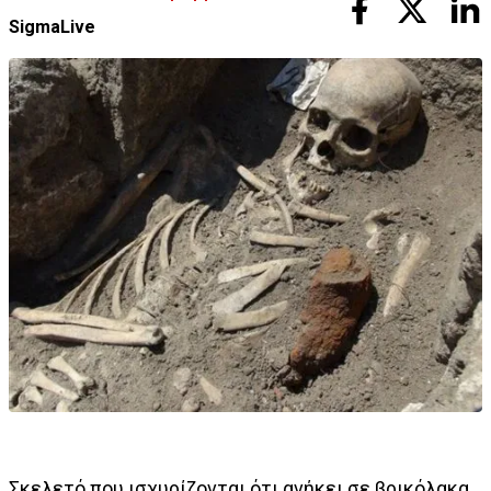
SigmaLive
Σκελετό που ισχυρίζονται ότι ανήκει σε βρικόλακα,