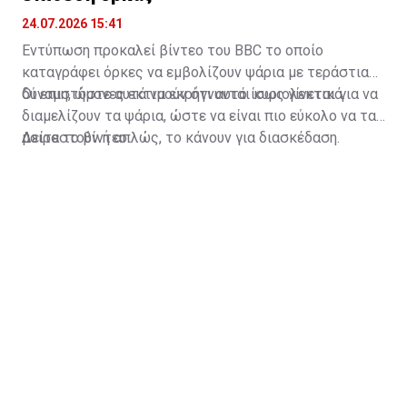
24.07.2026 15:41
Εντύπωση προκαλεί βίντεο του BBC το οποίο
καταγράφει όρκες να εμβολίζουν ψάρια με τεράστια
δύναμη, ώστε αυτά να εκρήγνυνται κυριολεκτικά.
Οι επιστήμονες εκτιμούν ότι αυτό ίσως γίνεται για να
διαμελίζουν τα ψάρια, ώστε να είναι πιο εύκολο να τα
μοιραστούν ή απλώς, το κάνουν για διασκέδαση.
Δείτε το βίντεο: