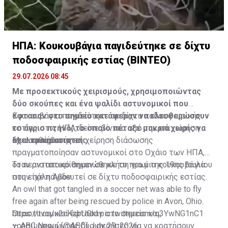
ΗΠΑ: Κουκουβάγια παγιδεύτηκε σε δίχτυ
ποδοσφαιρικής εστίας (ΒΙΝΤΕΟ)
29.07.2026 08:45
Με προσεκτικούς χειρισμούς, χρησιμοποιώντας
δύο σκούπες και ένα ψαλίδι αστυνομικοί που
έφτασαν στο σημείο κατάφεραν να ελευθερώσουν
Κουκουβάγια παγιδεύτηκε σε δίχτυ ποδοσφαιρικής
το άγριο πτηνό, το οποίο πέταξε μακριά χωρίς να
εστίας στις ΗΠΑ, δείτε βίντεο από την επιχείρηση
έχει τραυματιστεί
απελευθέρωσής της
Μια ασυνήθιστη επιχείρηση διάσωσης
πραγματοποίησαν αστυνομικοί στο Οχάιο των ΗΠΑ,
όταν ανταποκρίθηκαν σε κλήση για μια κουκουβάγια
Το περιστατικό σημειώθηκε το πρωί της 19ης Ιουλίου
που είχε παγιδευτεί σε δίχτυ ποδοσφαιρικής εστίας.
στην πόλη Άβον.
An owl that got tangled in a soccer net was able to fly
free again after being rescued by police in Avon, Ohio.
https://t.co/x2cKzbUGkl
Οι αστυνομικοί έφτασαν στο σημείο και,
pic.twitter.com/q3YwNG1nC1
— ABC News (@ABC)
χρησιμοποιώντας δύο σκούπες για να κρατήσουν
July 29, 2026