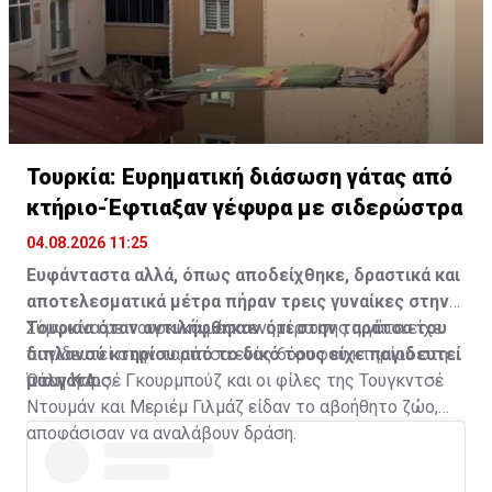
Τουρκία: Ευρηματική διάσωση γάτας από
κτήριο-Έφτιαξαν γέφυρα με σιδερώστρα
04.08.2026 11:25
Ευφάνταστα αλλά, όπως αποδείχθηκε, δραστικά και
αποτελεσματικά μέτρα πήραν τρεις γυναίκες στην
Τουρκία όταν αντιλήφθηκαν ότι στην ταράτσα του
Σύμφωνα με τουρκικά μέσα ενημέρωσης η γάτα είχε
διπλανού κτηρίου από το δικό τους είχε παγιδευτεί
παγιδευτεί στην ταράτσα ενός 6όροφου κτηρίου στην
μια γάτα.
πόλη Καρς.
Όταν η Αισέ Γκουρμπούζ και οι φίλες της Τουγκντσέ
Ντουμάν και Μεριέμ Γιλμάζ είδαν το αβοήθητο ζώο,
αποφάσισαν να αναλάβουν δράση.