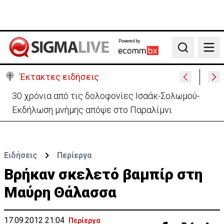
Powered by:
Search
Έκτακτες ειδήσεις
Συνεχίζονται τα 40αρια-Πότε τίθεται σε ισχύ η
κίτρινη προειδοποίηση
Ειδήσεις
Περίεργα
Βρήκαν σκελετό βαμπίρ στη
Μαύρη Θάλασσα
17.09.2012 21:04
Περίεργα