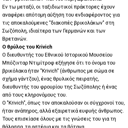
Εν τω μεταξύ, οι ταξιδιωτικοί πράκτορες έχουν
αναφέρει απότομη αύξηση του ενδιαφέροντος για
τις αποκαλούμενες "διακοπές βρικολάκων" στη
Σωζόπολη, ιδιαίτερα των Γερμανών και των
Βρετανών.
Ο θρύλος του Krivich
Ο διευθυντής του Εθνικού Ιστορικού Μουσείου
Μπόζινταρ Ντιμίτροφ εξήγησε ότι το όνομα του
βρικόλακα ήταν "Krivich" (άνθρωπος με σώμα σε
σχήμα γάντζου), ένας θρυλικός πειρατής,
διευθυντής του φρουρίου της Σωζόπολης ή ένας
από τους κληρονόμους του.
Ο "Krivich", όπως τον αποκαλούσαν οι σύγχρονοί του,
ήταν ανάπηρος, αλλά εξαιρετικά ευφυής άνθρωπος.
Τους επισκίασε όλους με τις γνώσεις του για τη
θάλασσα, τα αστέρια και τα βότανα.