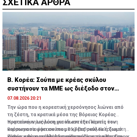
ΣΧΕΤΙΚΑ ΑΡΘΡΑ
Β. Κορέα: Σούπα με κρέας σκύλου
συστήνουν τα MME ως διέξοδο στον
καύσωνα
07.08.2026 20:21
Την ώρα που η κορεατική χερσόνησος λιώνει από
τη ζέστη, τα κρατικά μέσα της Βόρειας Κορέας
προτείνουν ως λύση για να αντέξει κανείς τον
Η κρατική τηλεόραση μετέδωσε την Πέμπτη ότι η
καύσωνα να φάει σούπα με κρέας σκύλου ή ζωμό
θερμοκρασία έφτασε τους 36,7 βαθμούς Κελσίου στην
κότας, ενώ παράλληλα παρουσιάζουν τον Κιμ Γιονγκ
Πιονγκγιάνγκ, σπάζοντας κάθε ρεκόρ από τότε που
Καθώς η θερμοκρασία δεν πέφτει ούτε τη νύχτα, τα