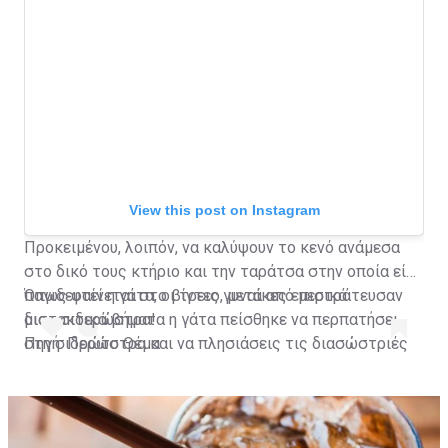
View this post on Instagram
Προκειμένου, λοιπόν, να καλύψουν το κενό ανάμεσα
στο δικό τους κτήριο και την ταράτσα στην οποία είχε
παγιδευτεί η γάτα, οι τρεις γυναίκες επιστράτευσαν
Όπως φαίνεται στο βίντεο, μετά από μερικά
μια... σιδερώστρα!
διστακτικά βήματα η γάτα πείσθηκε να περπατήσει
στη σιδερώστρα και να πλησιάσεις τις διασώστριές
Πηγή: Πρώτο Θέμα
της που την έβαλαν με ασφάλεια στο σπίτι τους.
A post shared by Habertürk TV (@haberturktv)