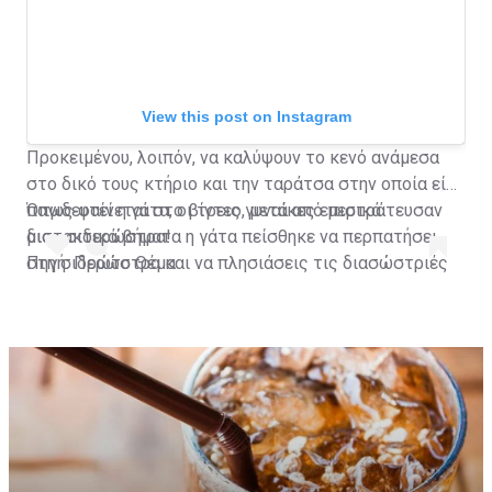
View this post on Instagram
Προκειμένου, λοιπόν, να καλύψουν το κενό ανάμεσα
στο δικό τους κτήριο και την ταράτσα στην οποία είχε
παγιδευτεί η γάτα, οι τρεις γυναίκες επιστράτευσαν
Όπως φαίνεται στο βίντεο, μετά από μερικά
μια... σιδερώστρα!
διστακτικά βήματα η γάτα πείσθηκε να περπατήσει
στη σιδερώστρα και να πλησιάσεις τις διασώστριές
Πηγή: Πρώτο Θέμα
της που την έβαλαν με ασφάλεια στο σπίτι τους.
A post shared by Habertürk TV (@haberturktv)