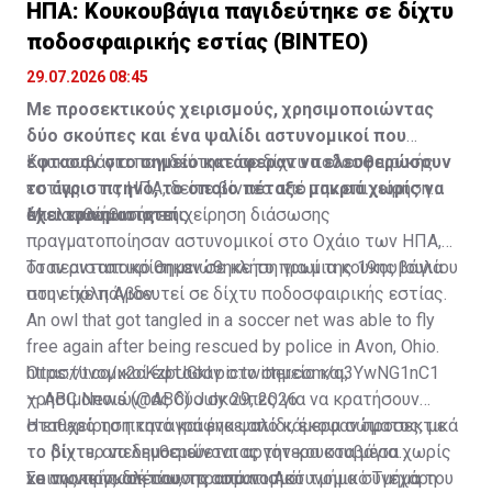
ΗΠΑ: Κουκουβάγια παγιδεύτηκε σε δίχτυ
ποδοσφαιρικής εστίας (ΒΙΝΤΕΟ)
29.07.2026 08:45
Με προσεκτικούς χειρισμούς, χρησιμοποιώντας
δύο σκούπες και ένα ψαλίδι αστυνομικοί που
έφτασαν στο σημείο κατάφεραν να ελευθερώσουν
Κουκουβάγια παγιδεύτηκε σε δίχτυ ποδοσφαιρικής
το άγριο πτηνό, το οποίο πέταξε μακριά χωρίς να
εστίας στις ΗΠΑ, δείτε βίντεο από την επιχείρηση
έχει τραυματιστεί
απελευθέρωσής της
Μια ασυνήθιστη επιχείρηση διάσωσης
πραγματοποίησαν αστυνομικοί στο Οχάιο των ΗΠΑ,
όταν ανταποκρίθηκαν σε κλήση για μια κουκουβάγια
Το περιστατικό σημειώθηκε το πρωί της 19ης Ιουλίου
που είχε παγιδευτεί σε δίχτυ ποδοσφαιρικής εστίας.
στην πόλη Άβον.
An owl that got tangled in a soccer net was able to fly
free again after being rescued by police in Avon, Ohio.
https://t.co/x2cKzbUGkl
Οι αστυνομικοί έφτασαν στο σημείο και,
pic.twitter.com/q3YwNG1nC1
— ABC News (@ABC)
χρησιμοποιώντας δύο σκούπες για να κρατήσουν
July 29, 2026
σταθερό το πτηνό και ένα ψαλίδι, έκοψαν προσεκτικά
Η επιχείρηση καταγράφηκε από κάμερα σώματος, με
το δίχτυ, απελευθερώνοντας την κουκουβάγια χωρίς
το βίντεο να δημοσιεύεται αργότερα στα μέσα
να της προκαλέσουν τραυματισμό.
κοινωνικής δικτύωσης από το Αστυνομικό Τμήμα του
Σε ανακοίνωσή του, το αστυνομικό τμήμα συνεχάρη