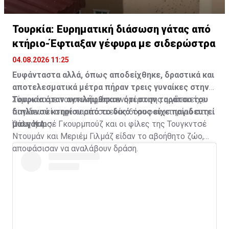
Τουρκία: Ευρηματική διάσωση γάτας από
κτήριο-Έφτιαξαν γέφυρα με σιδερώστρα
04.08.2026 11:25
Ευφάνταστα αλλά, όπως αποδείχθηκε, δραστικά και
αποτελεσματικά μέτρα πήραν τρεις γυναίκες στην
Τουρκία όταν αντιλήφθηκαν ότι στην ταράτσα του
Σύμφωνα με τουρκικά μέσα ενημέρωσης η γάτα είχε
διπλανού κτηρίου από το δικό τους είχε παγιδευτεί
παγιδευτεί στην ταράτσα ενός 6όροφου κτηρίου στην
μια γάτα.
πόλη Καρς.
Όταν η Αισέ Γκουρμπούζ και οι φίλες της Τουγκντσέ
Ντουμάν και Μεριέμ Γιλμάζ είδαν το αβοήθητο ζώο,
αποφάσισαν να αναλάβουν δράση.