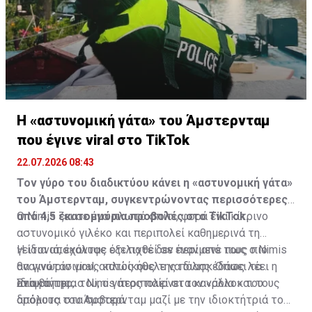
Η «αστυνομική γάτα» του Άμστερνταμ
που έγινε viral στο TikTok
22.07.2026 08:43
Τον γύρο του διαδικτύου κάνει η «αστυνομική γάτα»
του Άμστερνταμ, συγκεντρώνοντας περισσότερες
από 4,5 εκατομμύρια προβολές στο TikTok.
Ο Nimis ζει σε ένα πλωτό σπίτι, φορά ένα κίτρινο
αστυνομικό γιλέκο και περιπολεί καθημερινά τη
γειτονιά, έχοντας εξελιχθεί σε έναν από τους πιο
Η ίδια αποκάλυψε ότι ποτέ δεν περίμενε πως ο Nimis
αναγνωρίσιμους κατοίκους της πόλης. Όπως λέει η
θα γινόταν viral, απλώς ήθελε να διασκεδάσει τα
ιδιοκτήτρια του, ο γάτος παίρνει τον «ρόλο» του
ανίψια της.
Στα βίντεο, ο Nimis περιπολεί στα κανάλια και τους
απόλυτα στα σοβαρά.
δρόμους του Άμστερνταμ μαζί με την ιδιοκτήτριά του,