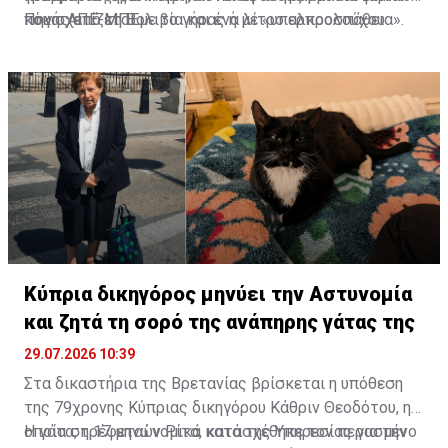
που σχετίζεται με το γήρας ή με «υπερπροσπάθεια».
κόκας από τη Βολιβία και ένα λίτρο αλκοολούχου
Πηγή: ΑΠΕ-ΜΠΕ
μείγματος. Στα αρχεία του μοναστηριού αναφέρεται
πως ιεραπόστολοι έφεραν στην Τοσκάνη φύλλα κόκας
και ξηρούς καρπούς κόλα από τη Νότια Αμερική.
Κύπρια δικηγόρος μηνύει την Αστυνομία
και ζητά τη σορό της ανάπηρης γάτας της
29.07.2026 10:39
Στα δικαστήρια της Βρετανίας βρίσκεται η υπόθεση
της 79χρονης Κύπριας δικηγόρου Κάθριν Θεοδότου, η
οποία στρέφεται νομικά κατά της Υπηρεσίας για την
Η γάτα, η 17 μηνών Ρίτα, κατασχέθηκε τον περασμένο