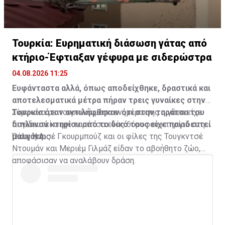
Τουρκία: Ευρηματική διάσωση γάτας από
κτήριο-Έφτιαξαν γέφυρα με σιδερώστρα
04.08.2026 11:25
Ευφάνταστα αλλά, όπως αποδείχθηκε, δραστικά και
αποτελεσματικά μέτρα πήραν τρεις γυναίκες στην
Τουρκία όταν αντιλήφθηκαν ότι στην ταράτσα του
Σύμφωνα με τουρκικά μέσα ενημέρωσης η γάτα είχε
διπλανού κτηρίου από το δικό τους είχε παγιδευτεί
παγιδευτεί στην ταράτσα ενός 6όροφου κτηρίου στην
μια γάτα.
πόλη Καρς.
Όταν η Αισέ Γκουρμπούζ και οι φίλες της Τουγκντσέ
Ντουμάν και Μεριέμ Γιλμάζ είδαν το αβοήθητο ζώο,
αποφάσισαν να αναλάβουν δράση.