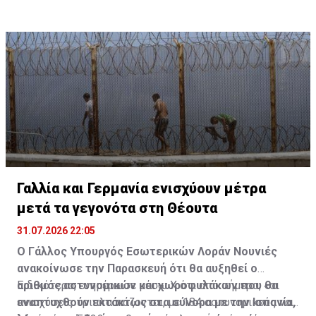
Γαλλία και Γερμανία ενισχύουν μέτρα
μετά τα γεγονότα στη Θέουτα
31.07.2026 22:05
Ο Γάλλος Yπουργός Εσωτερικών Λοράν Νουνιές
ανακοίνωσε την Παρασκευή ότι θα αυξηθεί ο
αριθμός αστυνομικών και χωροφυλάκων που θα
Ειδικότερα, ενημέρωσε μέσω Χ ότι από σήμερα, «οι
αναπτυχθούν εκτάκτως στα σύνορα με την Ισπανία,
ενισχύσεις τριπλασιάζονται, με 184 αστυνομικούς να