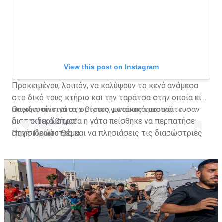
View this post on Instagram
Προκειμένου, λοιπόν, να καλύψουν το κενό ανάμεσα
στο δικό τους κτήριο και την ταράτσα στην οποία είχε
παγιδευτεί η γάτα, οι τρεις γυναίκες επιστράτευσαν
Όπως φαίνεται στο βίντεο, μετά από μερικά
μια... σιδερώστρα!
διστακτικά βήματα η γάτα πείσθηκε να περπατήσει
στη σιδερώστρα και να πλησιάσεις τις διασώστριές
Πηγή: Πρώτο Θέμα
της που την έβαλαν με ασφάλεια στο σπίτι τους.
A post shared by Habertürk TV (@haberturktv)