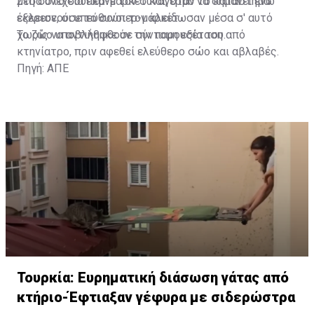
μέσα στο σούπερ-μαρκετ και, όταν το κατάστημα
Στη συνέχεια έκανε τον συναγερμό να σημάνει ενώ
έκλεισε, οι υπεύθυνοι τον κλείδωσαν μέσα σ' αυτό
εξερευνούσε το σούπερ-μάρκετ.
χωρίς να αντιληφθούν την παρουσία του.
Το ζώο υποβλήθηκε σε σύντομη εξέταση από
κτηνίατρο, πριν αφεθεί ελεύθερο σώο και αβλαβές.
Πηγή: ΑΠΕ
Τουρκία: Ευρηματική διάσωση γάτας από
κτήριο-Έφτιαξαν γέφυρα με σιδερώστρα