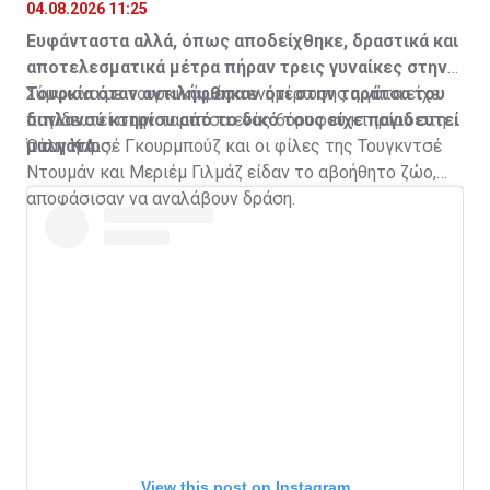
04.08.2026 11:25
Ευφάνταστα αλλά, όπως αποδείχθηκε, δραστικά και
αποτελεσματικά μέτρα πήραν τρεις γυναίκες στην
Τουρκία όταν αντιλήφθηκαν ότι στην ταράτσα του
Σύμφωνα με τουρκικά μέσα ενημέρωσης η γάτα είχε
διπλανού κτηρίου από το δικό τους είχε παγιδευτεί
παγιδευτεί στην ταράτσα ενός 6όροφου κτηρίου στην
μια γάτα.
πόλη Καρς.
Όταν η Αισέ Γκουρμπούζ και οι φίλες της Τουγκντσέ
Ντουμάν και Μεριέμ Γιλμάζ είδαν το αβοήθητο ζώο,
αποφάσισαν να αναλάβουν δράση.
View this post on Instagram