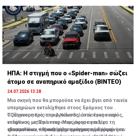
ΗΠΑ: Η στιγμή που ο «Spider-man» σώζει
άτομο σε αναπηρικό αμαξίδιο (ΒΙΝΤΕΟ)
24.07.2026 13:28
Μια σκηνή που θα μπορούσε να έχει βγει από ταινία
υπερηρώων εκτυλίχθηκε στους δρόμους του
Τζόουνσμπορο, στο Αρκάνσας, όταν ένας νεαρός,
Ο 20χρονος Κρίστοφερ Χέλενθαλ επέστρεφε από
ντυμένος ως Σπάιντερ-Μαν, άφησε για λίγο τη
εκδήλωση με θέμα τους υπερήρωες σε πάρκο
φαντασία και πέρασε στην πραγματική δράση,
τραμπολίνων, όπου εργάζεται, όταν παρατήρησε έναν
«Σε κρατάω» – Η αυθόρμητη κίνηση που συγκίνησε