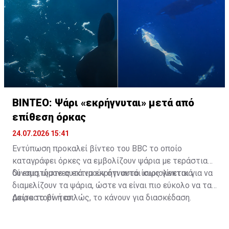
ΒΙΝΤΕΟ: Ψάρι «εκρήγνυται» μετά από
επίθεση όρκας
24.07.2026 15:41
Εντύπωση προκαλεί βίντεο του BBC το οποίο
καταγράφει όρκες να εμβολίζουν ψάρια με τεράστια
δύναμη, ώστε αυτά να εκρήγνυνται κυριολεκτικά.
Οι επιστήμονες εκτιμούν ότι αυτό ίσως γίνεται για να
διαμελίζουν τα ψάρια, ώστε να είναι πιο εύκολο να τα
μοιραστούν ή απλώς, το κάνουν για διασκέδαση.
Δείτε το βίντεο: