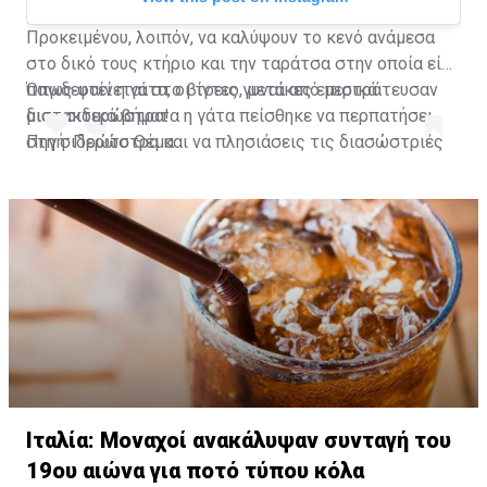
Προκειμένου, λοιπόν, να καλύψουν το κενό ανάμεσα
στο δικό τους κτήριο και την ταράτσα στην οποία είχε
παγιδευτεί η γάτα, οι τρεις γυναίκες επιστράτευσαν
Όπως φαίνεται στο βίντεο, μετά από μερικά
μια... σιδερώστρα!
διστακτικά βήματα η γάτα πείσθηκε να περπατήσει
στη σιδερώστρα και να πλησιάσεις τις διασώστριές
Πηγή: Πρώτο Θέμα
της που την έβαλαν με ασφάλεια στο σπίτι τους.
A post shared by Habertürk TV (@haberturktv)
Ιταλία: Μοναχοί ανακάλυψαν συνταγή του
19ου αιώνα για ποτό τύπου κόλα