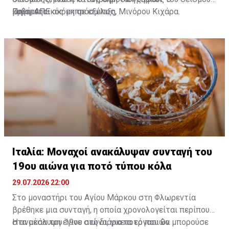
κυβερνητικός εκπρόσωπος, Μινόρου Κιχάρα.
βρίσκεται ακόμη σε εξέλιξη.
Πηγή: ΑΠΕ
Ιταλία: Μοναχοί ανακάλυψαν συνταγή του
19ου αιώνα για ποτό τύπου κόλα
29.07.2026 22:00
Στο μοναστήρι του Αγίου Μάρκου στη Φλωρεντία
βρέθηκε μια συνταγή, η οποία χρονολογείται περίπου
στα μέσα του 19ου αιώνα, για ποτό που θα μπορούσε
Η ανακάλυψη έγινε στη διάρκεια εργασιών