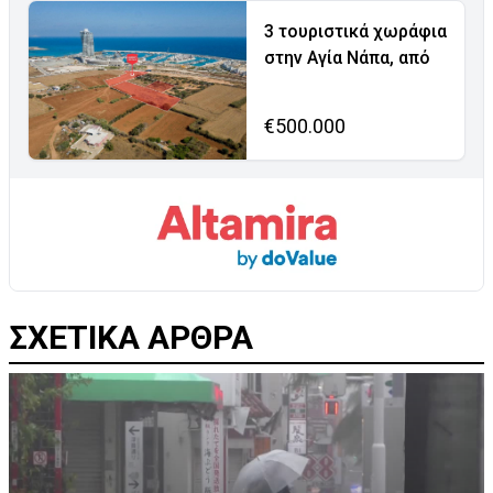
3 τουριστικά χωράφια
στην Αγία Νάπα, από
€500.000
ΣΧΕΤΙΚΑ ΑΡΘΡΑ