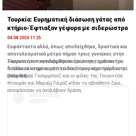
Τουρκία: Ευρηματική διάσωση γάτας από
κτήριο-Έφτιαξαν γέφυρα με σιδερώστρα
04.08.2026 11:25
Ευφάνταστα αλλά, όπως αποδείχθηκε, δραστικά και
αποτελεσματικά μέτρα πήραν τρεις γυναίκες στην
Τουρκία όταν αντιλήφθηκαν ότι στην ταράτσα του
Σύμφωνα με τουρκικά μέσα ενημέρωσης η γάτα είχε
διπλανού κτηρίου από το δικό τους είχε παγιδευτεί
παγιδευτεί στην ταράτσα ενός 6όροφου κτηρίου στην
μια γάτα.
πόλη Καρς.
Όταν η Αισέ Γκουρμπούζ και οι φίλες της Τουγκντσέ
Ντουμάν και Μεριέμ Γιλμάζ είδαν το αβοήθητο ζώο,
αποφάσισαν να αναλάβουν δράση.