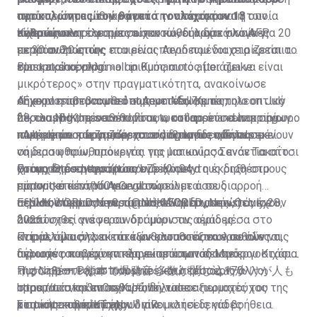
προκαλώντας τον θάνατο τουλάχιστον 13
αυτό περίπου μία ώρα μετά τον σεισμό και η οποία
αερίου, «σημειώθηκε μετά την απομάκρυνση των
ανθρώπων.
είχε ως αποτέλεσμα να σκοτωθούν δύο γυναίκες
πελατών και του προσωπικού», δήλωσε στο AFP
Κάποιες πληροφορίες είχαν κάνει αρχικά λόγο για 20
περίπου 20 ετών.
εκπρόσωπος της εταιρείας Aeon που διαχειρίζεται το
με 30 ανθρώπους που είναι παγιδευμένοι στα ερείπια
εμπορικό κέντρο.
του κτιρίου, αλλά «ο αριθμός αυτός μοιάζει να είναι
Blast at shopping mall in Kumamoto after quake
μικρότερος» στην πραγματικότητα, ανακοίνωσε
σήμερα η αστυνομία όπως μετέδωσε το τηλεοπτικό
An explosion occurred at Aeon Mall Kumamoto on July
«Έχουν επιβεβαιωθεί σημαντικές ζημιές,
δίκτυο NHK, προσθέτοντας ωστόσο ότι «είναι σίγουρο
28, causing the second floor to collapse and trapping
περιλαμβανομένων θυμάτων, καταρρεύσεων κτιρίων,
πως κάποιοι εργαζόμενοι είναι παγιδευμένοι» εκεί.
multiple people inside, according to fire officials.
πυρκαγιών και ζημιών στους δρόμους», δήλωσε
«Ακόμη και τώρα υπάρχουν άνθρωποι που περιμένουν
σήμερα η πρωθυπουργός της Ιαπωνίας Σανάε Τακαΐτσι
να διασωθούν, πρόκειται για μια κούρσα ενάντια στον
For updates:
στους δημοσιογράφους.
χρόνο. Θα συγκεντρώσουμε όλους τους διαθέσιμους
Οι αρχές διερευνούν το ενδεχόμενο η έκρηξη στο
https://t.co/bZpiKm94yl
pic.twitter.com/Yf0wGeglbw
πόρους επί τόπου για να σώσουμε όσους
εμπορικό κέντρο Aeon να οφείλεται σε διαρροή
— NHK WORLD News (@NHKWORLD_News)
περισσότερους ανθρώπους είναι δυνατό», τόνισε.
αερίου, σύμφωνα με τα μέσα ενημέρωσης. Οι
Εξάλλου περισσότεροι από 4.500 στρατιώτες έχουν
July 28,
2026
διασώστες ανέφεραν ότι μύρισαν αέριο μέσα στο
αναπτυχθεί για να συνδράμουν τις ομάδες
κτίριο, όμως τα αίτια εξακολουθούν να ερευνώνται,
αντιμετώπισης εκτάκτων καταστάσεων σε όλες τις
Παράλληλα άλλοι επτά άνθρωποι εξακολουθούν να
δήλωσε ο κυβερνητικός εκπρόσωπος Μινόρου Κιχάρα.
περιοχές που έχουν πληγεί από τον σεισμό.
αγνοούνται αφού κατέρρευσε καμινάδα σε εργοστάσιο
Πυροσβέστες, αστυνομικοί και περίπου 170
της Nippon Paper Industries, ενώ τέσσερις άλλοι
イオンモール熊本で爆発音 多数が閉じ込めか けが人も
στρατιωτικοί επικεντρώνονται σε περιοχές του
τραυματίστηκαν σοβαρά, δήλωσε αξιωματούχος της
https://t.co/cc3ru0syKJ
#nhk_video
κτιρίου από όπου έχουν γίνει κλήσεις για βοήθεια.
τοπικής κυβέρνησης.
pic.twitter.com/KTraNyJ1mR
Στα νοσοκομεία έχουν διακομιστεί δεκάδες