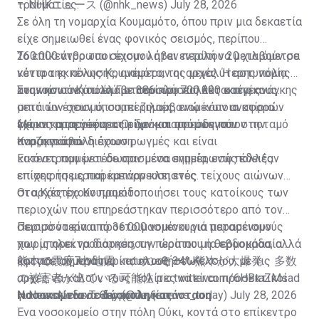
— NHKニュース (@nhk_news)
τραυματίες.
July 28, 2026
Σε όλη τη νομαρχία Κουμαμότο, όπου πριν μια δεκαετία
είχε σημειωθεί ένας φονικός σεισμός, περίπου
260.000 άνθρωποι έχουν λάβει εντολή να μεταβούν σε
Το επίκεντρο του σεισμού ήταν περίπου 20 χιλιόμετρα
κέντρα εκκένωσης, ανέφεραν οι αρχές. Η αστυνομία
νότια της πόλης Κουμαμότο, της μεγαλύτερης πόλης
ανακοίνωσε ότι έλαβε 386 κλήσεις έκτακτης ανάγκης
του νησιού Κιουσού με περίπου 700.000 κατοίκους.
Στην κοντινή πόλη Γιατσουσίρο πολλές στέγες
μετά τον σεισμό, συμπεριλαμβανομένων αναφορών
σπιτιών έχουν υποστεί ζημιές, ενώ κάποια κτίρια
για καταρρεύσεις κτιρίων και ατόμων που
έχουν καταρρεύσει. Οι δρόμοι που οδηγούν στην
Μέρος μιας γέφυρας είχε καταρρεύσει στον ποταμό
αναζητούσαν διάσωση.
παράκτια πόλη έχουν ρωγμές και είναι
Κουμαγκάβα.
κατεστραμμένοι σε ορισμένα σημεία, ενώ πολλές
Εικόνες που μετέδωσαν μέσα ενημέρωσης έδειξαν
επιχειρήσεις παρέμειναν κλειστές.
επίσης τη μερική κατάρρευση ενός τείχους αιώνων
στο Κάστρο Κουμαμότο.
Οι αρχές έχουν προειδοποιήσει τους κατοίκους των
περιοχών που επηρεάστηκαν περισσότερο από τον
σεισμό να είναι προετοιμασμένοι για μετασεισμούς
Περισσότερα από 36.000 νοικοκυριά παραμένουν
που μπορεί να διαρκέσουν περίπου μία εβδομάδα, αλλά
χωρίς ηλεκτροδότηση, την ώρα που η θερμοκρασία
και για τον κίνδυνο κατολισθήσεων.
έφτασε σήμερα περίπου τους 34° Κελσίου, με τις
熊本で震度7の地震 イオンモール熊本が大爆発 多数
αρχές να καλούν τους πολίτες να είναι προσεκτικοί
の被害者が出ている可能性
pic.twitter.com/6HBtaZMsad
για τον κίνδυνο θερμοπληξίας.
— NewsNews.Today (@newsnews_today)
Νοσοκομεία σε δύσκολη κατάσταση
July 28, 2026
Ένα νοσοκομείο στην πόλη Ούκι, κοντά στο επίκεντρο