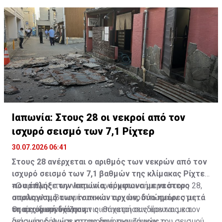
Ιαπωνία: Στους 28 οι νεκροί από τον
ισχυρό σεισμό των 7,1 Ρίχτερ
30.07.2026 06:41
Στους 28 ανέρχεται ο αριθμός των νεκρών από τον
ισχυρό σεισμό των 7,1 βαθμών της κλίμακας Ρίχτερ
που έπληξε την Ιαπωνία, σύμφωνα με νεότερο
«Ο αριθμός των νεκρών ανέρχεται σήμερα στους 28,
απολογισμό των τοπικών αρχών, δύο ημέρες μετά
συμπεριλαμβανομένων και των περιπτώσεων στις
τη σεισμική δόνηση.
οποίες διερευνάται αν οι θάνατοι συνδέονται με τον
Οι αρχές συνεχίζουν τις επιχειρήσεις έρευνας και
σεισμό», δήλωσε στους δημοσιογράφους ο
διάσωσης, ενώ η καταγραφή των ζημιών του σεισμού