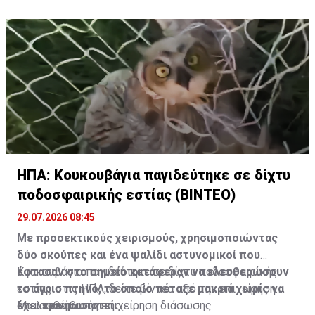
παγκοσμίως.
τραυματισμό περισσότερων από 2.800.
ΗΠΑ: Κουκουβάγια παγιδεύτηκε σε δίχτυ
ποδοσφαιρικής εστίας (ΒΙΝΤΕΟ)
29.07.2026 08:45
Με προσεκτικούς χειρισμούς, χρησιμοποιώντας
δύο σκούπες και ένα ψαλίδι αστυνομικοί που
έφτασαν στο σημείο κατάφεραν να ελευθερώσουν
Κουκουβάγια παγιδεύτηκε σε δίχτυ ποδοσφαιρικής
το άγριο πτηνό, το οποίο πέταξε μακριά χωρίς να
εστίας στις ΗΠΑ, δείτε βίντεο από την επιχείρηση
έχει τραυματιστεί
απελευθέρωσής της
Μια ασυνήθιστη επιχείρηση διάσωσης