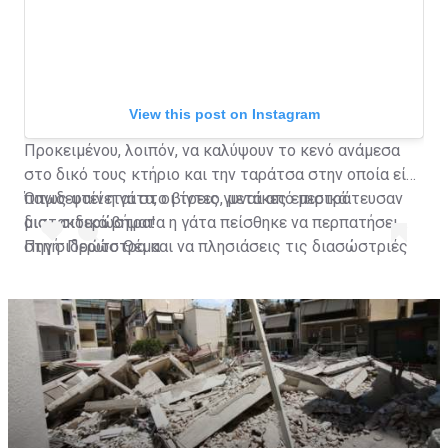
View this post on Instagram
Προκειμένου, λοιπόν, να καλύψουν το κενό ανάμεσα
στο δικό τους κτήριο και την ταράτσα στην οποία είχε
παγιδευτεί η γάτα, οι τρεις γυναίκες επιστράτευσαν
Όπως φαίνεται στο βίντεο, μετά από μερικά
μια... σιδερώστρα!
διστακτικά βήματα η γάτα πείσθηκε να περπατήσει
στη σιδερώστρα και να πλησιάσεις τις διασώστριές
Πηγή: Πρώτο Θέμα
της που την έβαλαν με ασφάλεια στο σπίτι τους.
A post shared by Habertürk TV (@haberturktv)