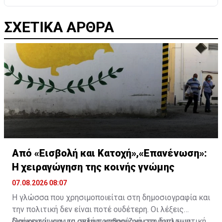
ΣΧΕΤΙΚΑ ΑΡΘΡΑ
Από «Εισβολή και Κατοχή»,«Επανένωση»:
Η χειραγώγηση της κοινής γνώμης
07.08.2026 08:07
Η γλώσσα που χρησιμοποιείται στη δημοσιογραφία και
την πολιτική δεν είναι ποτέ ουδέτερη. Οι λέξεις
διαμορφώνουν τη σκέψη, καθορίζουν τα όρια των
Πρόκειται για μια απλή προσαρμογή στη διπλωματική