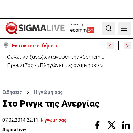
Powered by:
Search
Έκτακτες ειδήσεις
Θέλει να ξαναζωντανέψει την «Corner» o
Προύντζος - «Πληγώνει τις αναμνήσεις»
Ειδήσεις
H γνώμη σας
Στο Ρινγκ της Ανεργίας
07.02.2014 22:11
Η γνώμη σας
SigmaLive