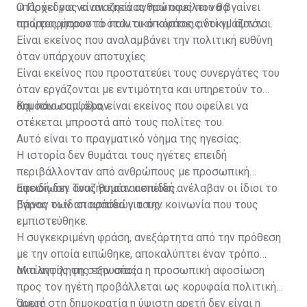
υπάρχει για να αναζητά ανθρώπους που θα
Ο Πρόεδρος είναι εκείνος που οφείλει να βγαίνει
απορροφήσουν το πολιτικό κόστος αντί γι' αυτόν.
πρώτος μπροστά όταν οι αποφάσεις δοκιμάζονται.
Είναι εκείνος που αναλαμβάνει την πολιτική ευθύνη
όταν υπάρχουν αποτυχίες.
Είναι εκείνος που προστατεύει τους συνεργάτες του
όταν εργάζονται με εντιμότητα και υπηρετούν το
δημόσιο συμφέρον.
Και πάνω απ' όλα, είναι εκείνος που οφείλει να
στέκεται μπροστά από τους πολίτες του.
Αυτό είναι το πραγματικό νόημα της ηγεσίας.
Η ιστορία δεν θυμάται τους ηγέτες επειδή
περιβάλλονταν από ανθρώπους με προσωπική
αφοσίωση. Τους θυμάται επειδή ανέλαβαν οι ίδιοι το
Επειδή δεν αναζήτησαν ασπίδες.
βάρος των αποφάσεών τους.
Έγιναν οι ίδιοι ασπίδα για την κοινωνία που τους
εμπιστεύθηκε.
Η συγκεκριμένη φράση, ανεξάρτητα από την πρόθεση
με την οποία ειπώθηκε, αποκαλύπτει έναν τρόπο
αντίληψης της εξουσίας.
Μια αντίληψη στην οποία η προσωπική αφοσίωση
προς τον ηγέτη προβάλλεται ως κορυφαία πολιτική
αρετή.
Όμως στη δημοκρατία η ύψιστη αρετή δεν είναι η