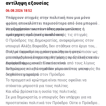
αντίληψη εξουσίας
06.08.2026 18:52
Υπάρχουν στιγμές στην πολιτική που μια μόνο
φράση αποκαλύπτει περισσότερα από όσα μπορούν
να εξηγήσουν εκατοντάδες ανακοινώσεις ή
Η ορκωμοσία των νέων υπουργών μετά τον
αμέτρητες πολιτικές αναλύσεις.
ανασχηματισμό ήταν μία από αυτές τις στιγμές.
Ο Πρόεδρος της Δημοκρατίας, αναφερόμενος στον
υπουργό Αλέξη Βαφεάδη, δεν στάθηκε στο έργο του,
στις μεταρρυθμίσεις που προώθησε ή στην
Πολλοί άκουσαν τη φράση και την αντιμετώπισαν ως
αποτελεσματικότητα της θητείας του. Επέλεξε να τον
μια υπερβολική έκφραση εκτίμησης προς έναν στενό
τιμήσει διαφορετικά. Είπε ότι είναι από τους λίγους
συνεργάτη.
Δεν είναι όμως εκεί το ουσιαστικό.
ανθρώπους που θα σταθούν μπροστά του για να
Το πραγματικό ερώτημα δεν είναι αν ένας υπουργός θα
δεχθούν τη σφαίρα.
στεκόταν μπροστά στον Πρόεδρο.
Το πραγματικό ερώτημα είναι ποιος οφείλει να
στέκεται μπροστά για τους πολίτες.
Και εδώ βρίσκεται η ουσία της πολιτικής.
Σε μια δημοκρατία, ο υπουργός δεν υπάρχει για να
προστατεύει πολιτικά τον Πρόεδρο. Ούτε ο Πρόεδρος