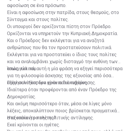
αφοσίωση σε ένα πρόσωπο.
Είναι η αφοσίωση στην πατρίδα, στους θεσμούς, στο
Σύνταγμα και στους πολίτες.
Οι υπουργοί δεν ορκίζονται πίστη στον Πρόεδρο.
Ορκίζονται να υπηρετούν την Κυπριακή Δημοκρατία.
Και ο Πρόεδρος δεν εκλέγεται για να αναζητά
ανθρώπους που θα τον προστατεύσουν πολιτικά.
Εκλέγεται για να προστατεύει ο ίδιος τους πολίτες
και να αναλαμβάνει χωρίς δισταγμό την ευθύνη των
επιλογών του.
Ίσως, τελικά, αυτή η μία φράση να εξηγεί περισσότερα
για τη φιλοσοφία άσκησης της εξουσίας από όσα
εξήγησαν τέσσερα χρόνια διακυβέρνησης.
Γιατί οι λέξεις δεν είναι ποτέ τυχαίες.
Ιδιαίτερα όταν προφέρονται από έναν Πρόεδρο της
Δημοκρατίας.
Και ακόμη περισσότερο όταν, μέσα σε λίγες μόνο
λέξεις, αποκαλύπτουν ποιος βρίσκεται πραγματικά
στο επίκεντρο της πολιτικής αντίληψης.
Η εξουσία ή ο πολίτης?
Εκεί κρίνονται οι ηγέτες.