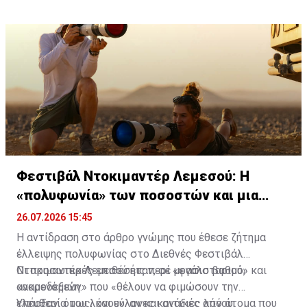
ουσιαστικού μορφωτικού ιδεώδους δεν είναι εύκολες
θα εγκαταλείπει τις ανθρωπιστικές σπουδές στο
θέλουμε να είμαστε.
— ούτε αυτονόητες.
περιθώριο, αλλά θα τις επανατοποθετεί στο κέντρο
της εκπαιδευτικής φιλοσοφίας.
Φεστιβάλ Ντοκιμαντέρ Λεμεσού: Η
«πολυφωνία» των ποσοστών και μια
φαρσοκωμωδία
26.07.2026 15:45
Η αντίδραση στο
άρθρο γνώμης
που έθεσε ζήτημα
έλλειψης πολυφωνίας στο Διεθνές Φεστιβάλ
Ντοκιμαντέρ Λεμεσού ήταν, σε μεγάλο βαθμό,
Οι προσωπικές επιθέσεις περί «φασισταριού» και
αναμενόμενη.
«ακροδεξιών» που «θέλουν να φιμώσουν την
ελευθερία του λόγου», αν και ανάξιες λόγου,
Υπήρξαν, όμως, και
εύλογες κριτικές
από άτομα που