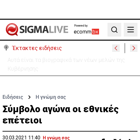
Powered by:
Search
Έκτακτες ειδήσεις
Χειροπέδες σε 37χρονο-Παρίστανε τον εισαγωγέα
αυτοκινήτων και άρπαξε €827,400
Ειδήσεις
H γνώμη σας
Σύμβολο αγώνα οι εθνικές
επέτειοι
30.03.2021 11:40
Η γνώμη σας