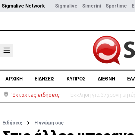
Sigmalive Network
Sigmalive
Simerini
Sportime
E
ΑΡΧΙΚΗ
ΕΙΔΗΣΕΙΣ
ΚΥΠΡΟΣ
ΔΙΕΘΝΗ
ΕΛ
Έκτακτες ειδήσεις
Στο «κίτρινο» η Κύπρος- 
Ειδήσεις
H γνώμη σας