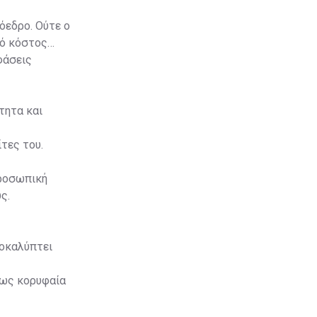
όεδρο. Ούτε ο
κό κόστος
φάσεις
τητα και
ίτες του.
προσωπική
ς.
ποκαλύπτει
 ως κορυφαία