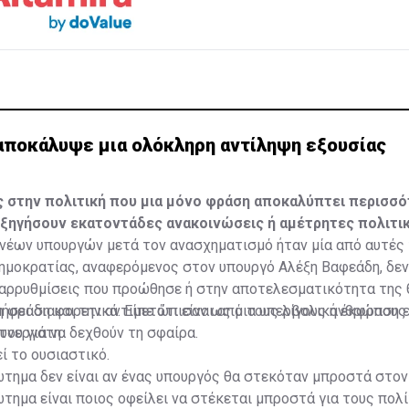
αποκάλυψε μια ολόκληρη αντίληψη εξουσίας
 στην πολιτική που μια μόνο φράση αποκαλύπτει περισσ
εξηγήσουν εκατοντάδες ανακοινώσεις ή αμέτρητες πολιτι
έων υπουργών μετά τον ανασχηματισμό ήταν μία από αυτές τ
ημοκρατίας, αναφερόμενος στον υπουργό Αλέξη Βαφεάδη, δε
ταρρυθμίσεις που προώθησε ή στην αποτελεσματικότητα της 
μήσει διαφορετικά. Είπε ότι είναι από τους λίγους ανθρώπους
η φράση και την αντιμετώπισαν ως μια υπερβολική έκφραση 
ου για να δεχθούν τη σφαίρα.
υνεργάτη.
ί το ουσιαστικό.
τημα δεν είναι αν ένας υπουργός θα στεκόταν μπροστά στον
τημα είναι ποιος οφείλει να στέκεται μπροστά για τους πολί