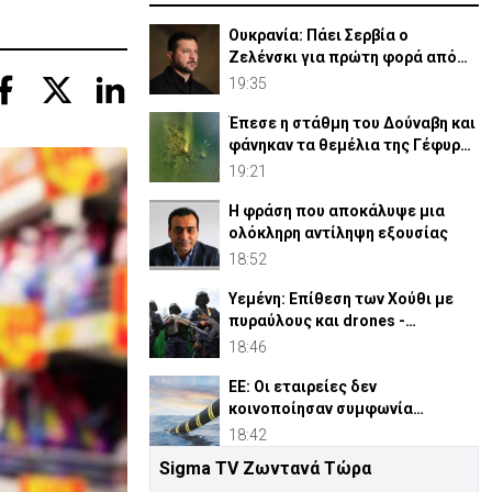
Ουκρανία: Πάει Σερβία ο
Ζελένσκι για πρώτη φορά από
την έναρξη του πολέμου
19:35
Έπεσε η στάθμη του Δούναβη και
φάνηκαν τα θεμέλια της Γέφυρας
του Κωνσταντίνου
19:21
Η φράση που αποκάλυψε μια
ολόκληρη αντίληψη εξουσίας
18:52
Υεμένη: Επίθεση των Χούθι με
πυραύλους και drones -
Τουλάχιστον 38 νεκροί
18:46
ΕΕ: Οι εταιρείες δεν
κοινοποίησαν συμφωνία
Meridiam για έλεγχο
18:42
συγκεντρώσεων
Sigma TV Ζωντανά Τώρα
Αυτά είναι τα νέα Διοικητικά