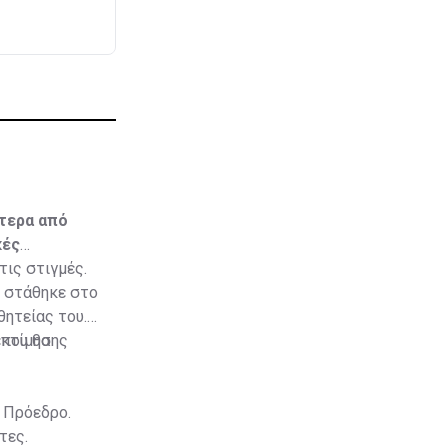
ότερα από
κές
ις στιγμές.
ν στάθηκε στο
θητείας του.
 που θα
εκτίμησης
 Πρόεδρο.
τες.