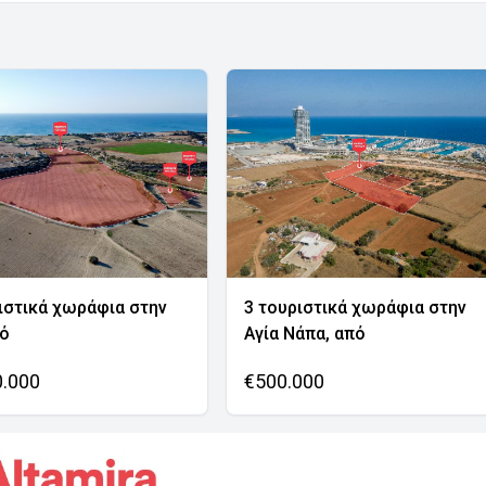
ιστικά χωράφια στην
3 τουριστικά χωράφια στην
νό
Αγία Νάπα, από
0.000
€500.000