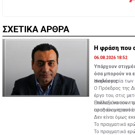
ΣΧΕΤΙΚΑ ΑΡΘΡΑ
Η φράση που 
06.08.2026 18:52
Υπάρχουν στιγμές
όσα μπορούν να 
αναλύσεις.
Η ορκωμοσία των ν
Ο Πρόεδρος της Δ
έργο του, στις με
Επέλεξε να τον τι
Πολλοί άκουσαν τ
σταθούν μπροστά τ
προς έναν στενό σ
Δεν είναι όμως εκε
Το πραγματικό ερώ
Το πραγματικό ερώ