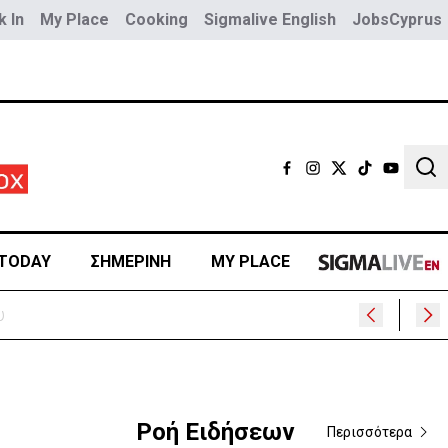
 In
My Place
Cooking
Sigmalive English
JobsCyprus
Sear
TODAY
ΣΗΜΕΡΙΝΗ
MY PLACE
Ροή Ειδήσεων
Περισσότερα