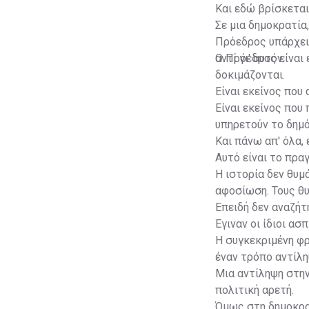
Και εδώ βρίσκεται
Σε μια δημοκρατία
Πρόεδρος υπάρχει
αντί γι' αυτόν.
Ο Πρόεδρος είναι 
δοκιμάζονται.
Είναι εκείνος που
Είναι εκείνος που
υπηρετούν το δημ
Και πάνω απ' όλα,
Αυτό είναι το πρα
Η ιστορία δεν θυ
αφοσίωση. Τους θυ
Επειδή δεν αναζήτ
Έγιναν οι ίδιοι ασ
Η συγκεκριμένη φρ
έναν τρόπο αντίλη
Μια αντίληψη στη
πολιτική αρετή.
Όμως στη δημοκρατ