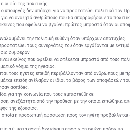
 η ουσία της πολιτικής.
, ο υπουργός δεν υπάρχει για να προστατεύει πολιτικά τον Πρ
 για να αναζητά ανθρώπους που θα απορροφήσουν το πολιτι
εκείνος που οφείλει να βγαίνει πρώτος μπροστά όταν οι απο
 αναλαμβάνει την πολιτική ευθύνη όταν υπάρχουν αποτυχίες.
 προστατεύει τους συνεργάτες του όταν εργάζονται με εντιμό
όσιο συμφέρον.
 είναι εκείνος που οφείλει να στέκεται μπροστά από τους πολ
γματικό νόημα της ηγεσίας.
μάται τους ηγέτες επειδή περιβάλλονταν από ανθρώπους με 
μάται επειδή ανέλαβαν οι ίδιοι το βάρος των αποφάσεών του
ησαν ασπίδες.
πίδα για την κοινωνία που τους εμπιστεύθηκε.
άση, ανεξάρτητα από την πρόθεση με την οποία ειπώθηκε, α
ψης της εξουσίας.
ν οποία η προσωπική αφοσίωση προς τον ηγέτη προβάλλεται
ία η ύψιστη αρετή δεν είναι η αφοσίωση σε ένα πρόσωπο.