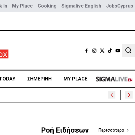
 In
My Place
Cooking
Sigmalive English
JobsCyprus
Sear
TODAY
ΣΗΜΕΡΙΝΗ
MY PLACE
Ροή Ειδήσεων
Περισσότερα