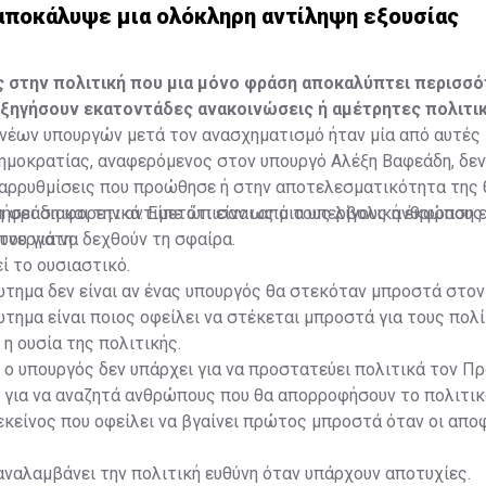
αποκάλυψε μια ολόκληρη αντίληψη εξουσίας
 στην πολιτική που μια μόνο φράση αποκαλύπτει περισσ
εξηγήσουν εκατοντάδες ανακοινώσεις ή αμέτρητες πολιτι
έων υπουργών μετά τον ανασχηματισμό ήταν μία από αυτές τ
ημοκρατίας, αναφερόμενος στον υπουργό Αλέξη Βαφεάδη, δε
ταρρυθμίσεις που προώθησε ή στην αποτελεσματικότητα της 
μήσει διαφορετικά. Είπε ότι είναι από τους λίγους ανθρώπους
η φράση και την αντιμετώπισαν ως μια υπερβολική έκφραση 
ου για να δεχθούν τη σφαίρα.
υνεργάτη.
ί το ουσιαστικό.
τημα δεν είναι αν ένας υπουργός θα στεκόταν μπροστά στον
τημα είναι ποιος οφείλει να στέκεται μπροστά για τους πολί
 η ουσία της πολιτικής.
, ο υπουργός δεν υπάρχει για να προστατεύει πολιτικά τον Πρ
 για να αναζητά ανθρώπους που θα απορροφήσουν το πολιτι
εκείνος που οφείλει να βγαίνει πρώτος μπροστά όταν οι απο
 αναλαμβάνει την πολιτική ευθύνη όταν υπάρχουν αποτυχίες.