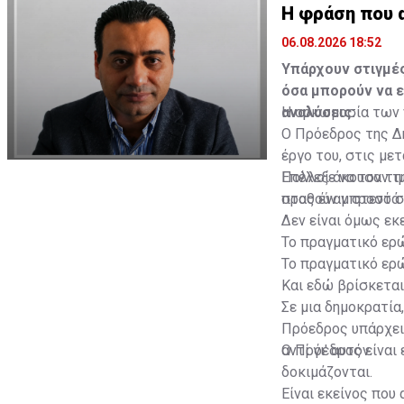
Η φράση που 
06.08.2026 18:52
Υπάρχουν στιγμές
όσα μπορούν να 
αναλύσεις.
Η ορκωμοσία των ν
Ο Πρόεδρος της Δ
έργο του, στις με
Επέλεξε να τον τι
Πολλοί άκουσαν τ
σταθούν μπροστά τ
προς έναν στενό σ
Δεν είναι όμως εκε
Το πραγματικό ερώ
Το πραγματικό ερώ
Και εδώ βρίσκεται
Σε μια δημοκρατία
Πρόεδρος υπάρχει
αντί γι' αυτόν.
Ο Πρόεδρος είναι 
δοκιμάζονται.
Είναι εκείνος που