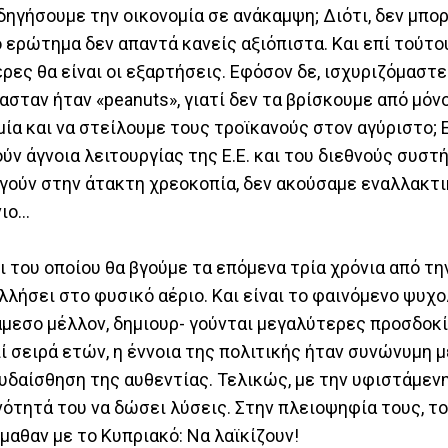
δηγήσουμε την οικονομία σε ανάκαμψη; Διότι, δεν μπο
ό ερώτημα δεν απαντά κανείς αξιόπιστα. Και επί τούτο
ερες θα είναι οι εξαρτήσεις. Εφόσον δε, ισχυριζόμαστ
μασταν ήταν «peanuts», γιατί δεν τα βρίσκουμε από μόνο
ία και να στείλουμε τους τροϊκανούς στον αγύριστο; 
ν άγνοια λειτουργίας της Ε.Ε. και του διεθνούς συστή
γούν στην άτακτη χρεοκοπία, δεν ακούσαμε εναλλακτ
νιο…
ει του οποίου θα βγούμε τα επόμενα τρία χρόνια από τ
λλήσει στο φυσικό αέριο. Και είναι το φαινόμενο ψυχ
 άμεσο μέλλον, δημιουρ- γούνται μεγαλύτερες προσδοκί
πί σειρά ετών, η έννοια της πολιτικής ήταν συνώνυμη μ
ευδαίσθηση της αυθεντίας. Τελικώς, με την υφιστάμενη
ότητά του να δώσει λύσεις. Στην πλειοψηφία τους, το
 έμαθαν με το Κυπριακό: Να λαϊκίζουν!