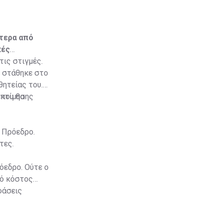
ότερα από
κές
ις στιγμές.
ν στάθηκε στο
θητείας του.
 που θα
εκτίμησης
 Πρόεδρο.
τες.
όεδρο. Ούτε ο
κό κόστος
φάσεις