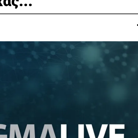
ας...