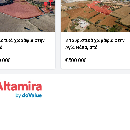
ιστικά χωράφια στην
3 τουριστικά χωράφια στην
νό
Αγία Νάπα, από
0.000
€500.000