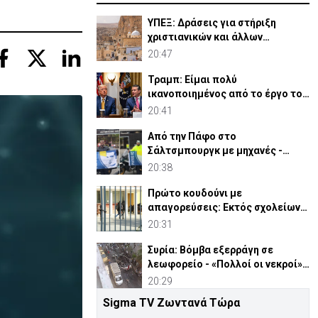
ΥΠΕΞ: Δράσεις για στήριξη
χριστιανικών και άλλων
κοινοτήτων στη Μέση Ανατολή
20:47
Τραμπ: Είμαι πολύ
ικανοποιημένος από το έργο του
Χέγκσεθ στο Υπ. Άμυνας
20:41
Από την Πάφο στο
Σάλτσμπουργκ με μηχανές -
6.000 χιλιόμετρα για την ομάδα
20:38
τους
Πρώτο κουδούνι με
απαγορεύσεις: Εκτός σχολείων
εμβλήματα κομμάτων και
20:31
ομάδων
Συρία: Βόμβα εξερράγη σε
λεωφορείο - «Πολλοί οι νεκροί»
(ΒΙΝΤΕΟ)
20:29
Sigma TV Ζωντανά Τώρα
Πρόεδρος ΚΟΑΕ: Θα κάνω ό,τι