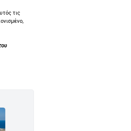
αυτός τις
κονισμένο,
του