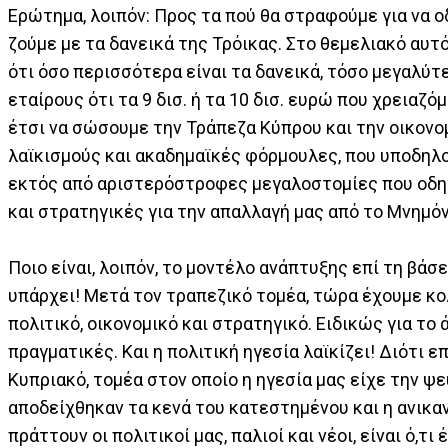
Ερώτημα, λοιπόν: Προς τα πού θα στραφούμε για να ο
ζούμε με τα δανεικά της Τρόικας. Στο θεμελιακό αυτ
ότι όσο περισσότερα είναι τα δανεικά, τόσο μεγαλύτ
εταίρους ότι τα 9 δισ. ή τα 10 δισ. ευρώ που χρειαζό
έτσι να σώσουμε την Τράπεζα Κύπρου και την οικονομ
λαϊκισμούς και ακαδημαϊκές φόρμουλες, που υποδηλού
εκτός από αριστερόστροφες μεγαλοστομίες που οδη
και στρατηγικές για την απαλλαγή μας από το Μνημό
Ποιο είναι, λοιπόν, το μοντέλο ανάπτυξης επί τη βάσ
υπάρχει! Μετά τον τραπεζικό τομέα, τώρα έχουμε κο
πολιτικό, οικονομικό και στρατηγικό. Ειδικώς για το
πραγματικές. Και η πολιτική ηγεσία λαϊκίζει! Διότι ε
Κυπριακό, τομέα στον οποίο η ηγεσία μας είχε την ψ
αποδείχθηκαν τα κενά του κατεστημένου και η ανικαν
πράττουν οι πολιτικοί μας, παλιοί και νέοι, είναι ό,τι