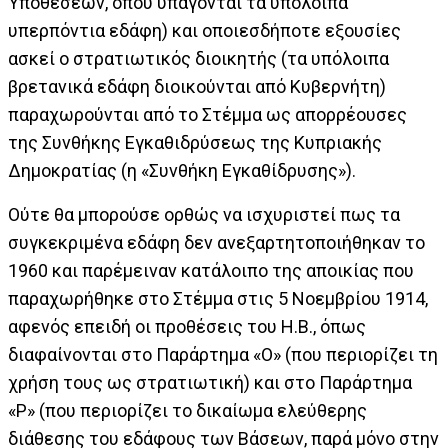
Υποθέσεων, όπου υπάγονται τα υπόλοιπα
υπερπόντια εδάφη) και οποιεσδήποτε εξουσίες
ασκεί ο στρατιωτικός διοικητής (τα υπόλοιπα
βρετανικά εδάφη διοικούνται από Κυβερνήτη)
παραχωρούνται από το Στέμμα ως απορρέουσες
της Συνθήκης Εγκαθιδρύσεως της Κυπριακής
Δημοκρατίας (η «Συνθήκη Εγκαθίδρυσης»).
Ούτε θα μπορούσε ορθώς να ισχυριστεί πως τα
συγκεκριμένα εδάφη δεν ανεξαρτητοποιήθηκαν το
1960 και παρέμειναν κατάλοιπο της αποικίας που
παραχωρήθηκε στο Στέμμα στις 5 Νοεμβρίου 1914,
αφενός επειδή οι προθέσεις του Η.Β., όπως
διαφαίνονται στo Παράρτημα «Ο» (που περιορίζει τη
χρήση τους ως στρατιωτική) και στο Παράρτημα
«P» (που περιορίζει το δικαίωμα ελεύθερης
διάθεσης του εδάφους των Βάσεων, παρά μόνο στην