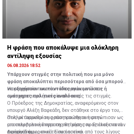
Η φράση που αποκάλυψε μια ολόκληρη
αντίληψη εξουσίας
06.08.2026 18:52
Υπάρχουν στιγμές στην πολιτική που μια μόνο
φράση αποκαλύπτει περισσότερα από όσα μπορούν
να εξηγήσουν εκατοντάδες ανακοινώσεις ή
Η ορκωμοσία των νέων υπουργών μετά τον
αμέτρητες πολιτικές αναλύσεις.
ανασχηματισμό ήταν μία από αυτές τις στιγμές.
Ο Πρόεδρος της Δημοκρατίας, αναφερόμενος στον
υπουργό Αλέξη Βαφεάδη, δεν στάθηκε στο έργο του,
στις μεταρρυθμίσεις που προώθησε ή στην
Πολλοί άκουσαν τη φράση και την αντιμετώπισαν ως
αποτελεσματικότητα της θητείας του. Επέλεξε να τον
μια υπερβολική έκφραση εκτίμησης προς έναν στενό
τιμήσει διαφορετικά. Είπε ότι είναι από τους λίγους
συνεργάτη.
Δεν είναι όμως εκεί το ουσιαστικό.