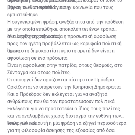
αφοσίωση. Τους θυμάται επειδή ανέλαβαν οι ίδιοι το
Επειδή δεν αναζήτησαν ασπίδες.
βάρος των αποφάσεών τους.
Έγιναν οι ίδιοι ασπίδα για την κοινωνία που τους
εμπιστεύθηκε.
Η συγκεκριμένη φράση, ανεξάρτητα από την πρόθεση
με την οποία ειπώθηκε, αποκαλύπτει έναν τρόπο
αντίληψης της εξουσίας.
Μια αντίληψη στην οποία η προσωπική αφοσίωση
προς τον ηγέτη προβάλλεται ως κορυφαία πολιτική
αρετή.
Όμως στη δημοκρατία η ύψιστη αρετή δεν είναι η
αφοσίωση σε ένα πρόσωπο.
Είναι η αφοσίωση στην πατρίδα, στους θεσμούς, στο
Σύνταγμα και στους πολίτες.
Οι υπουργοί δεν ορκίζονται πίστη στον Πρόεδρο.
Ορκίζονται να υπηρετούν την Κυπριακή Δημοκρατία.
Και ο Πρόεδρος δεν εκλέγεται για να αναζητά
ανθρώπους που θα τον προστατεύσουν πολιτικά.
Εκλέγεται για να προστατεύει ο ίδιος τους πολίτες
και να αναλαμβάνει χωρίς δισταγμό την ευθύνη των
επιλογών του.
Ίσως, τελικά, αυτή η μία φράση να εξηγεί περισσότερα
για τη φιλοσοφία άσκησης της εξουσίας από όσα