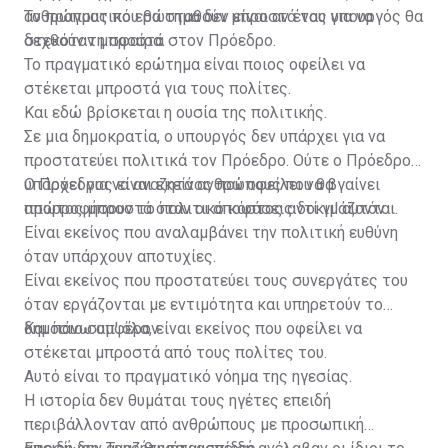
ανθρώπους που θα σταθούν μπροστά του για να
Το πραγματικό ερώτημα δεν είναι αν ένας υπουργός θα
δεχθούν τη σφαίρα.
στεκόταν μπροστά στον Πρόεδρο.
Το πραγματικό ερώτημα είναι ποιος οφείλει να
στέκεται μπροστά για τους πολίτες.
Και εδώ βρίσκεται η ουσία της πολιτικής.
Σε μια δημοκρατία, ο υπουργός δεν υπάρχει για να
προστατεύει πολιτικά τον Πρόεδρο. Ούτε ο Πρόεδρος
υπάρχει για να αναζητά ανθρώπους που θα
Ο Πρόεδρος είναι εκείνος που οφείλει να βγαίνει
απορροφήσουν το πολιτικό κόστος αντί γι' αυτόν.
πρώτος μπροστά όταν οι αποφάσεις δοκιμάζονται.
Είναι εκείνος που αναλαμβάνει την πολιτική ευθύνη
όταν υπάρχουν αποτυχίες.
Είναι εκείνος που προστατεύει τους συνεργάτες του
όταν εργάζονται με εντιμότητα και υπηρετούν το
δημόσιο συμφέρον.
Και πάνω απ' όλα, είναι εκείνος που οφείλει να
στέκεται μπροστά από τους πολίτες του.
Αυτό είναι το πραγματικό νόημα της ηγεσίας.
Η ιστορία δεν θυμάται τους ηγέτες επειδή
περιβάλλονταν από ανθρώπους με προσωπική