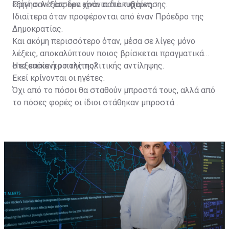
εξήγησαν τέσσερα χρόνια διακυβέρνησης.
Γιατί οι λέξεις δεν είναι ποτέ τυχαίες.
Ιδιαίτερα όταν προφέρονται από έναν Πρόεδρο της
Δημοκρατίας.
Και ακόμη περισσότερο όταν, μέσα σε λίγες μόνο
λέξεις, αποκαλύπτουν ποιος βρίσκεται πραγματικά
στο επίκεντρο της πολιτικής αντίληψης.
Η εξουσία ή ο πολίτης?
Εκεί κρίνονται οι ηγέτες.
Όχι από το πόσοι θα σταθούν μπροστά τους, αλλά από
το πόσες φορές οι ίδιοι στάθηκαν μπροστά .