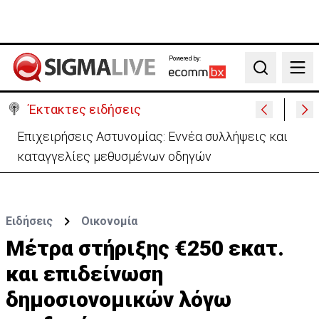
Powered by:
Search
Έκτακτες ειδήσεις
Στα 275 δισ. το κόστος των νέων αμερικανικών
θωρηκτών κλάσης «Τραμπ»
Ειδήσεις
Οικονομία
Μέτρα στήριξης €250 εκατ.
και επιδείνωση
δημοσιονομικών λόγω