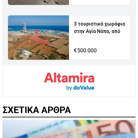
3 τουριστικά χωράφια
στην Αγία Νάπα, από
€500.000
ΣΧΕΤΙΚΑ ΑΡΘΡΑ