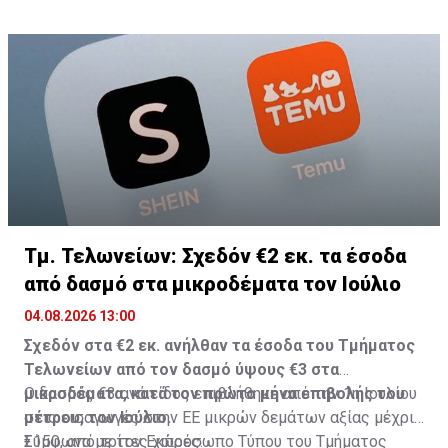
Τμ. Τελωνείων: Σχεδόν €2 εκ. τα έσοδα
από δασμό στα μικροδέματα τον Ιούλιο
04.08.2026 13:00
Σχεδόν στα €2 εκ. ανήλθαν τα έσοδα του Τμήματος
Τελωνείων από τον δασμό ύψους €3 στα
μικροδέματα, κατά τον πρώτο μήνα επιβολής του
Ο δασμός €3 ανά είδος επιβλήθηκε από την 1η Ιουλίου
μέτρου, τον Ιούλιο.
στις εισαγωγές στην ΕΕ μικρών δεμάτων αξίας μέχρι
€150, από τρίτες χώρες.
Σύμφωνα με τον Εκπρόσωπο Τύπου του Τμήματος