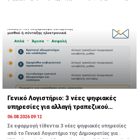
και Υπόδηση (-1,05).
του Ιουνίου 2026, ενώ τη μεγαλύτερη αρνητική
επίδραση είχαν τα Είδη Ένδυσης (-0,56).
Γενικό Λογιστήριο: 3 νέες ψηφιακές
υπηρεσίες για αλλαγή τραπεζικού
λογαριασμού
06.08.2026 09:12
Σε εφαρμογή τίθενται 3 νέες ψηφιακές υπηρεσίες
από το Γενικό Λογιστήριο της Δημοκρατίας για