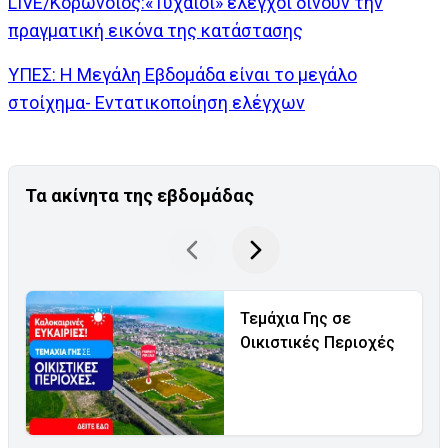
LIVE/Κορωνοϊός:«Τυχαίοι» έλεγχοι δίνουν την
πραγματική εικόνα της κατάστασης
ΥΠΕΣ: Η Μεγάλη Εβδομάδα είναι το μεγάλο
στοίχημα- Εντατικοποίηση ελέγχων
Τα ακίνητα της εβδομάδας
Τεμάχια Γης σε
Οικιστικές Περιοχές