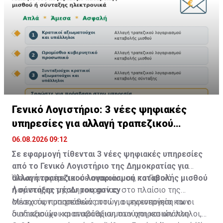
πιθανότητες εξεύρεσης κατάλληλου δότη.
υπάρχει και μια ιδιαίτερα στενή επαγγελματική και
ανθρώπινη σχέση μεταξύ των δύο πλευρών.
Γενικό Λογιστήριο: 3 νέες ψηφιακές
υπηρεσίες για αλλαγή τραπεζικού
λογαριασμού
06.08.2026 09:12
Σε εφαρμογή τίθενται 3 νέες ψηφιακές υπηρεσίες
από το Γενικό Λογιστήριο της Δημοκρατίας για
αλλαγή τραπεζικού λογαριασμού καταβολής μισθού
Όπως αναφέρεται σε ανακοίνωση, το Γενικό
ή σύνταξης μέσω του gov.cy
Λογιστήριο της Δημοκρατίας, στο πλαίσιο της
συνεχούς προσπάθειάς του για ψηφιοποίηση των
Μέσω των υπηρεσιών αυτών, οι εν ενεργεία και οι
διαδικασιών και αναβάθμιση των υπηρεσιών που
συνταξιούχοι κρατικοί αξιωματούχοι και υπάλληλοι,