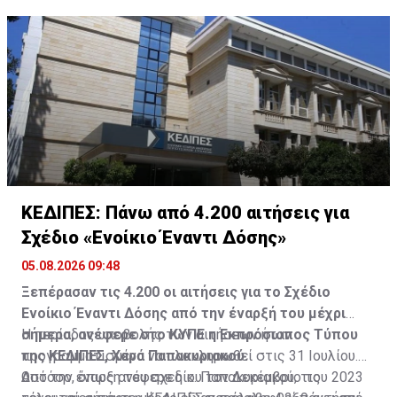
έντονης ζέστης».
προειδοποίησε ότι οι επιπτώσεις στους πιο
ευάλωτους και εκτεθειμένους εργαζόμενους στην
Κύπρο «μπορεί επίσης να είναι σοβαρές» και
«απαιτούν τη λήψη μέτρων προσαρμογής» για την
προστασία της υγείας και της απόδοσής τους.
ΚΕΔΙΠΕΣ: Πάνω από 4.200 αιτήσεις για
Σχέδιο «Ενοίκιο Έναντι Δόσης»
05.08.2026 09:48
Ξεπέρασαν τις 4.200 οι αιτήσεις για το Σχέδιο
Ενοίκιο Έναντι Δόσης από την έναρξή του μέχρι
σήμερα, ανέφερε στο ΚΥΠΕ η Εκπρόσωπος Τύπου
Η περίοδος υποβολής των αιτήσεων ήταν
της ΚΕΔΙΠΕΣ, Χαρά Παπακυριακού.
προγραμματισμένο να ολοκληρωθεί στις 31 Ιουλίου.
Ωστόσο, όπως ανέφερε η κ. Παπακυριακού, τις
Από την έναρξη του σχεδίου τον Δεκέμβριο του 2023