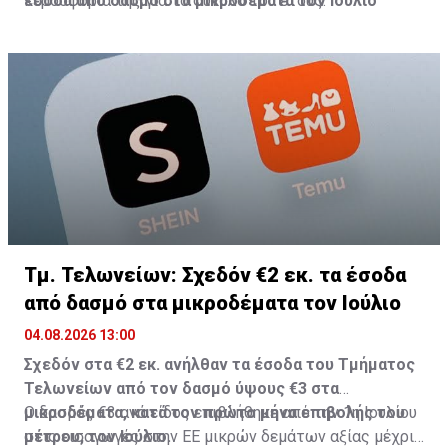
κερδοφορία της για το σύνολο του έτους.
έσοδα από δασμό στα μικροδέματα τον Ιούλιο
Τμ. Τελωνείων: Σχεδόν €2 εκ. τα έσοδα
από δασμό στα μικροδέματα τον Ιούλιο
04.08.2026 13:00
Σχεδόν στα €2 εκ. ανήλθαν τα έσοδα του Τμήματος
Τελωνείων από τον δασμό ύψους €3 στα
μικροδέματα, κατά τον πρώτο μήνα επιβολής του
Ο δασμός €3 ανά είδος επιβλήθηκε από την 1η Ιουλίου
μέτρου, τον Ιούλιο.
στις εισαγωγές στην ΕΕ μικρών δεμάτων αξίας μέχρι