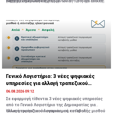
(-2,62), Ενημέρωση και Επικοινωνία (-1,69) και Ένδυση
Κινητής Επικοινωνίας (-1,53).
του Ιουλίου 2026 σε σχέση με τον αντίστοιχο δείκτη
Πηγή: ΚΥΠΕ
και Υπόδηση (-1,05).
του Ιουνίου 2026, ενώ τη μεγαλύτερη αρνητική
επίδραση είχαν τα Είδη Ένδυσης (-0,56).
Γενικό Λογιστήριο: 3 νέες ψηφιακές
υπηρεσίες για αλλαγή τραπεζικού
λογαριασμού
06.08.2026 09:12
Σε εφαρμογή τίθενται 3 νέες ψηφιακές υπηρεσίες
από το Γενικό Λογιστήριο της Δημοκρατίας για
αλλαγή τραπεζικού λογαριασμού καταβολής μισθού
Όπως αναφέρεται σε ανακοίνωση, το Γενικό