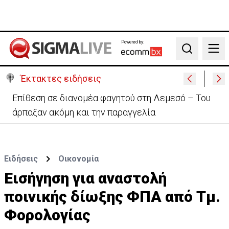
Powered by:
Search
Έκτακτες ειδήσεις
Ιταλία-Ισπανία: Στα άκρα η διπλωματική κόντρα για
το Σένγκεν
Ειδήσεις
Οικονομία
Εισήγηση για αναστολή
ποινικής δίωξης ΦΠΑ από Τμ.
Φορολογίας