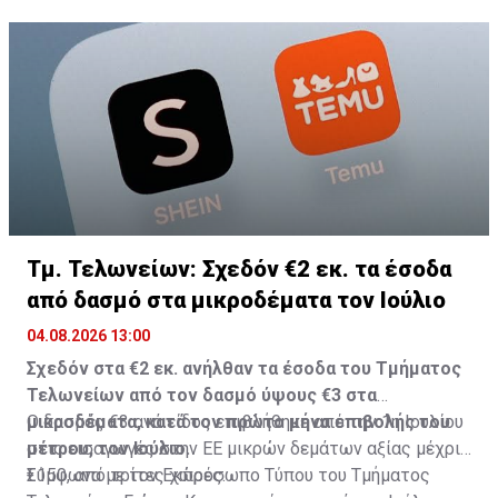
Τμ. Τελωνείων: Σχεδόν €2 εκ. τα έσοδα
από δασμό στα μικροδέματα τον Ιούλιο
04.08.2026 13:00
Σχεδόν στα €2 εκ. ανήλθαν τα έσοδα του Τμήματος
Τελωνείων από τον δασμό ύψους €3 στα
μικροδέματα, κατά τον πρώτο μήνα επιβολής του
Ο δασμός €3 ανά είδος επιβλήθηκε από την 1η Ιουλίου
μέτρου, τον Ιούλιο.
στις εισαγωγές στην ΕΕ μικρών δεμάτων αξίας μέχρι
€150, από τρίτες χώρες.
Σύμφωνα με τον Εκπρόσωπο Τύπου του Τμήματος