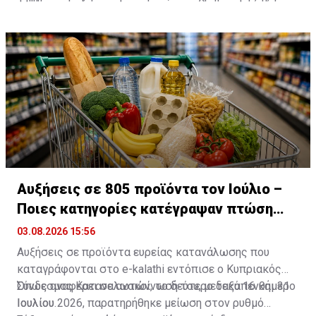
Εφόρου Φορολογίας, Σωτήρη Μαρκίδη.
επιβαρύνσεις και πρόσθετο φόρο.
έγκαιρη υποβολή του Ανακεφαλαιωτικού Πίνακα
(VIES).
Αυξήσεις σε 805 προϊόντα τον Ιούλιο –
Ποιες κατηγορίες κατέγραψαν πτώση
τιμών
03.08.2026 15:56
Αυξήσεις σε προϊόντα ευρείας κατανάλωσης που
καταγράφονται στο e-kalathi εντόπισε ο Κυπριακός
Σύνδεσμος Καταναλωτών, το δεύτερο δεκαπενθήμερο
Όπως αναφέρει σε ανακοίνωσή του, μεταξύ 16 και 31
Ιουλίου.
Ιουλίου 2026, παρατηρήθηκε μείωση στον ρυθμό