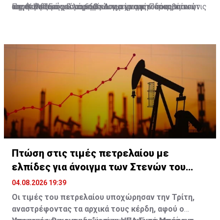
και οι δικαιούχοι παραμένουν στο σπίτι τους, όπως
ως επιλέξιμοι αλλά μη βιώσιμοι, να μην υπερβαίνει τις
αποθεματικό ακόμα €60 εκ. για χρηματοδότηση του
της Κυπριακής Εταιρείας Διαχείρισης Περιουσιακών
Πηγή: ΚΥΠΕ
προβλέπεται από τους όρους του σχεδίου.
€350.000.
σχεδίου.
Στοιχείων (ΚΕΔΙΠΕΣ).
Πτώση στις τιμές πετρελαίου με
ελπίδες για άνοιγμα των Στενών του
Ορμούζ
04.08.2026 19:39
Οι τιμές του πετρελαίου υποχώρησαν την Τρίτη,
αναστρέφοντας τα αρχικά τους κέρδη, αφού ο