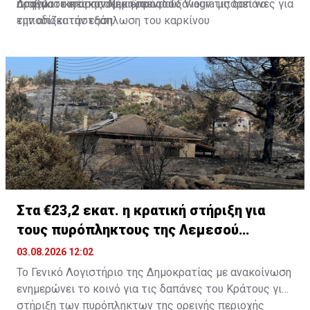
ασφαλιστικές αποζημιώσεις αυξάνουν τις δαπάνες για
πραγματική οικονομική πρόοδο.
Διαβάστε επίσης:
Νέα έρευνα: Το Viagra μπορεί να
την αποκατάσταση.
εμποδίζει την εξάπλωση του καρκίνου
Στα €23,2 εκατ. η κρατική στήριξη για
τους πυρόπληκτους της Λεμεσού
(ΠΙΝΑΚΑΣ)
03.08.2026 12:02
Το Γενικό Λογιστήριο της Δημοκρατίας με ανακοίνωση
ενημερώνει το κοινό για τις δαπάνες του Κράτους για
στήριξη των πυρόπληκτων της ορεινής περιοχής