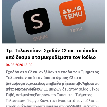
Τμ. Τελωνείων: Σχεδόν €2 εκ. τα έσοδα
από δασμό στα μικροδέματα τον Ιούλιο
04.08.2026 13:00
Σχεδόν στα €2 εκ. ανήλθαν τα έσοδα του Τμήματος
Τελωνείων από τον δασμό ύψους €3 στα
μικροδέματα, κατά τον πρώτο μήνα επιβολής του
Ο δασμός €3 ανά είδος επιβλήθηκε από την 1η Ιουλίου
μέτρου, τον Ιούλιο.
στις εισαγωγές στην ΕΕ μικρών δεμάτων αξίας μέχρι
€150, από τρίτες χώρες.
Σύμφωνα με τον Εκπρόσωπο Τύπου του Τμήματος
Τελωνείων, Γιώργο Κωνσταντίνου, κατά τον Ιούλιο τα
έσοδα ανήλθαν σχεδόν σε €2 εκ. για 650.000 είδη, που
Ο κ. Κωνσταντίνου επεσήμανε ότι σε σχέση με τους