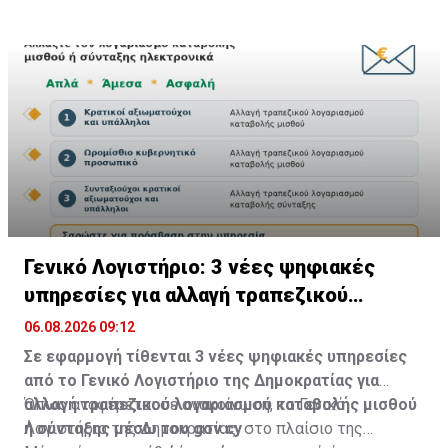
επίδραση είχαν τα Είδη Ένδυσης (-0,56).
Γενικό Λογιστήριο: 3 νέες ψηφιακές
υπηρεσίες για αλλαγή τραπεζικού
λογαριασμού
06.08.2026 09:12
Σε εφαρμογή τίθενται 3 νέες ψηφιακές υπηρεσίες
από το Γενικό Λογιστήριο της Δημοκρατίας για
αλλαγή τραπεζικού λογαριασμού καταβολής μισθού
Όπως αναφέρεται σε ανακοίνωση, το Γενικό
ή σύνταξης μέσω του gov.cy
Λογιστήριο της Δημοκρατίας, στο πλαίσιο της