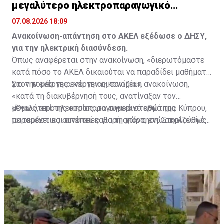
μεγαλύτερο ηλεκτροπαραγωγικό
σταθμό»
07.08.2026 18:09
Ανακοίνωση-απάντηση στο ΑΚΕΛ εξέδωσε ο ΔΗΣΥ,
για την ηλεκτρική διασύνδεση.
Όπως αναφέρεται στην ανακοίνωση, «διερωτόμαστε
κατά πόσο το ΑΚΕΛ δικαιούται να παραδίδει μαθήματα
για την ενέργεια και την οικονομία».
Στον τομέα της ενέργειας, τονίζει η ανακοίνωση,
«κατά τη διακυβέρνησή τους, ανατίναξαν τον
μεγαλύτερο ηλεκτροπαραγωγικό σταθμό της Κύπρου,
«Όμως, επί της ουσίας, το σημερινό ερώτημα
με τεράστιες συνέπειες για τη χώρα, ενώ ακολούθως
παραμένει και απαιτεί καθαρή απάντηση: Στηρίζει ή όχι
ανατίναξαν ολόκληρη την Οικονομία».
την υλοποίηση της ηλεκτρικής διασύνδεσης - GSI; Ή,
τελικά, έχει αλλεργία στην οικοδόμηση ισχυρών
στρατηγικών συμμαχιών της Κύπρου με το Ισραήλ και
χώρες της Δύσης;», καταλήγει η ανακοίνωση.