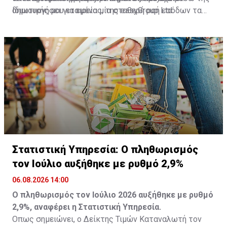
ιδιωτικής μου εταιρείας, της easyGroup Ltd.
δημιουργήσει για εμένα μία σταθερή ροή εσόδων τα
τελευταία 26 χρόνια, την οποία πλέον μπορώ και
αξιοποιώ για τη χρηματοδότηση του κοινωφελούς
έργου του Φιλανθρωπικού Ιδρύματος Στέλιος
Χατζηιωάννου», καταλήγει.
Πηγή: ΚΥΠΕ
Στατιστική Υπηρεσία: Ο πληθωρισμός
τον Ιούλιο αυξήθηκε με ρυθμό 2,9%
06.08.2026 14:00
Ο πληθωρισμός τον Ιούλιο 2026 αυξήθηκε με ρυθμό
2,9%, αναφέρει η Στατιστική Υπηρεσία.
Οπως σημειώνει, ο Δείκτης Τιμών Καταναλωτή τον