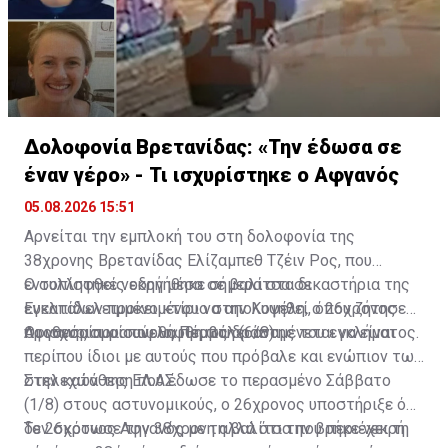
Δολοφονία Βρετανίδας: «Την έδωσα σε
έναν γέρο» - Τι ισχυρίστηκε ο Αφγανός
05.08.2026 15:51
Αρνείται την εμπλοκή του στη δολοφονία της
38χρονης Βρετανίδας Ελίζαμπεθ Τζέιν Ρος, που
εντοπίστηκε νεκρή μέσα σε βαλίτσα σε
Ο συλληφθείς οδηγήθηκε σήμερα στα δικαστήρια της
εγκαταλελειμμένο κτίριο στην Κυψέλη, ο 26χρονος
Ευελπίδων προκειμένου να απολογηθεί, όπου ζήτησε
Αφγανός που συνελήφθη ως δράστης του εγκλήματος.
προθεσμία για αύριο, Πέμπτη (6/8).
Οι ισχυρισμοί που θα προβάλει αναμένεται να είναι
περίπου ίδιοι με αυτούς που πρόβαλε και ενώπιον των
στελεχών της ΕΛ.ΑΣ.
Στην κατάθεση που έδωσε το περασμένο Σάββατο
(1/8) στους αστυνομικούς, ο 26χρονος υποστήριξε ότι
δεν σκότωσε την 38χρονη αλλά ότι την βρήκε νεκρή
Το 26χρονος Αφγανός με τη βαλίτσα που περιέχει τη