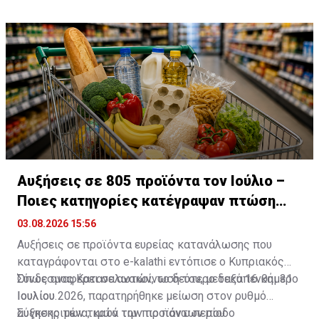
Εφόρου Φορολογίας, Σωτήρη Μαρκίδη.
επιβαρύνσεις και πρόσθετο φόρο.
έγκαιρη υποβολή του Ανακεφαλαιωτικού Πίνακα
(VIES).
Αυξήσεις σε 805 προϊόντα τον Ιούλιο –
Ποιες κατηγορίες κατέγραψαν πτώση
τιμών
03.08.2026 15:56
Αυξήσεις σε προϊόντα ευρείας κατανάλωσης που
καταγράφονται στο e-kalathi εντόπισε ο Κυπριακός
Σύνδεσμος Καταναλωτών, το δεύτερο δεκαπενθήμερο
Όπως αναφέρει σε ανακοίνωσή του, μεταξύ 16 και 31
Ιουλίου.
Ιουλίου 2026, παρατηρήθηκε μείωση στον ρυθμό
αύξησης των τιμών των προϊόντων που
Συγκεκριμένα, κατά την πιο πάνω περίοδο