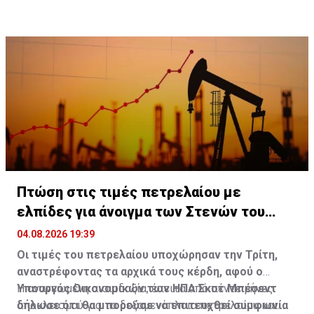
Πτώση στις τιμές πετρελαίου με
ελπίδες για άνοιγμα των Στενών του
Ορμούζ
04.08.2026 19:39
Οι τιμές του πετρελαίου υποχώρησαν την Τρίτη,
αναστρέφοντας τα αρχικά τους κέρδη, αφού ο
Υπουργός Οικονομικών των ΗΠΑ Σκοτ Μπέσεντ
Η ανανεωμένη αισιοδοξία, έπειτα από πέντε μήνες
δήλωσε ότι θα μπορούσε να επιτευχθεί συμφωνία
αποκλεισμού για τα δεξαμενόπλοια πετρελαίου και