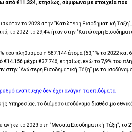
τω από €11.324, ετησίως, σύμφωνα με στοιχεία που
.
ρισκόταν το 2023 στην "Κατώτερη Εισοδηματική Τάξη",
ικά, το 2022 το 29,4% ήταν στην "Κατώτερη Εισοδηματι
% του πληθυσμού ή 587.144 άτομα (63,1% το 2022 και 6
ό €14.156 μέχρι €37.746, ετησίως, ενώ το 7,9% του πλ
όταν στην "Ανώτερη Εισοδηματική Τάξη" με το ισοδύναμ
 ρυθμό ανάπτυξης δεν έχει ανάγκη τα επιδόματα
κής Υπηρεσίας, το διάμεσο ισοδύναμο διαθέσιμο εθνικ
 ανήκε το 2023 στη "Μεσαία Εισοδηματική Τάξη", το 2