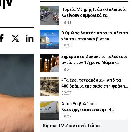
ην
Πορεία Μνήμης Ισάακ-Σολωμού:
Κλείνουν συμβολικά τα
οδοφράγματα
08:41
Ο Όμιλος Λεπτός παρουσιάζει το
νέο του εταιρικό βίντεο
08:30
Σήμερα στο Ζακάκι το τελευταίο
αντίο στον 17χρονο Μάριο-
Γαβριήλ
08:20
«Τα έχει τετρακόσια»: Από τα
400 δράμια της οκάς στη φράση
που λέμε ακόμη
08:07
Από «Εισβολή και
Κατοχή»,«Επανένωση»: Η
χειραγώγηση της κοινής γνώμης
08:07
Sigma TV Ζωντανά Τώρα
Δαμιανός για GSI: «Σιγουριά από