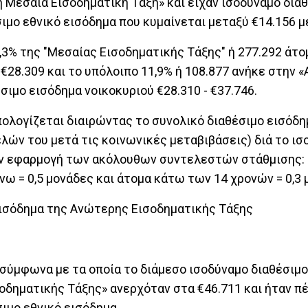
 Μεσαία Εισοδηματική Τάξη» και είχαν ισοδύναμο δια
ιμο εθνικό εισόδημα που κυμαίνεται μεταξύ €14.156 μέ
3% της "Μεσαίας Εισοδηματικής Τάξης" ή 277.292 άτομ
 €28.309 και το υπόλοιπο 11,9% ή 108.877 ανήκε στην 
σιμο εισόδημα νοικοκυριού €28.310 - €37.746.
πολογίζεται διαιρώντας το συνολικό διαθέσιμο εισόδη
λών του μετά τις κοινωνικές μεταβιβάσεις) διά το ισ
την εφαρμογή των ακόλουθων συντελεστών στάθμισης: 
άνω = 0,5 μονάδες και άτομα κάτω των 14 χρονών = 0,3 
εισόδημα της Ανώτερης Εισοδηματικής Τάξης
 σύμφωνα με τα οποία το διάμεσο ισοδύναμο διαθέσιμ
οδηματικής Τάξης» ανερχόταν στα €46.711 και ήταν π
ιμο εθνικό εισόδημα.