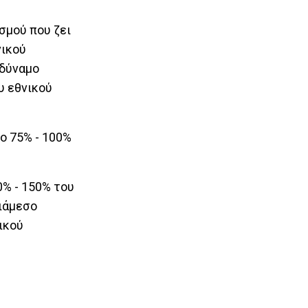
σμού που ζει
νικού
οδύναμο
υ εθνικού
ο 75% - 100%
0% - 150% του
διάμεσο
ικού