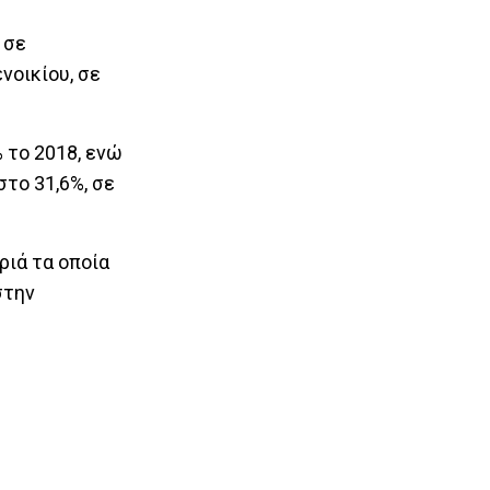
 σε
νοικίου, σε
 το 2018, ενώ
το 31,6%, σε
ριά τα οποία
στην