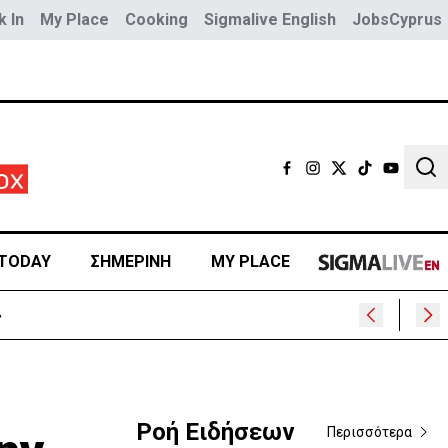
 In
My Place
Cooking
Sigmalive English
JobsCyprus
Sear
TODAY
ΣΗΜΕΡΙΝΗ
MY PLACE
»
Ροή Ειδήσεων
Περισσότερα