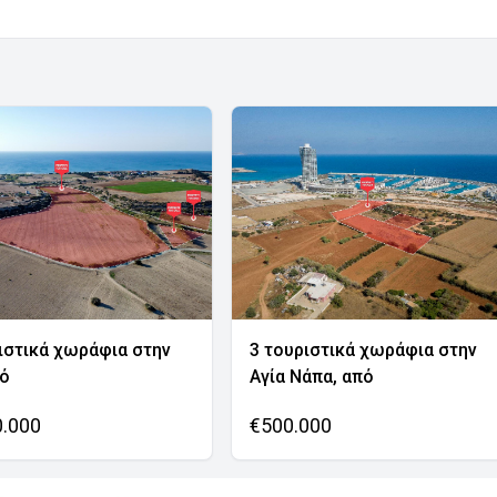
ιστικά χωράφια στην
3 τουριστικά χωράφια στην
νό
Αγία Νάπα, από
0.000
€500.000