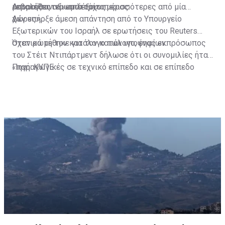
«επαληθευτεί» από τρίτο μέρος.
Λιβανέζος αξιωματούχος.
μπορούσαν να επιλέξουν περισσότερες από μία
χώρες».
Δεν υπήρξε άμεση απάντηση από το Υπουργείο
Εξωτερικών του Ισραήλ σε ερωτήσεις του Reuters
σχετικά με τον κατάλογο των υποψηφίων.
Όταν ρωτήθηκε για τον κατάλογο, ένας εκπρόσωπος
του Στέιτ Ντιπάρτμεντ δήλωσε ότι οι συνομιλίες ήταν
«παραγωγικές σε τεχνικό επίπεδο και σε επίπεδο
Πηγή: ΚΥΠΕ
εμπειρογνωμόνων», αλλά δεν παρείχε περισσότερες
λεπτομέρειες.