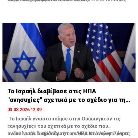
και η εξουδετέρωση όσων σηράγγων εξακολουθούν να
υπάρχουν ενδέχεται να απαιτήσουν πολλά χρόνια.
Το Ισραήλ διαβίβασε στις ΗΠΑ
"ανησυχίες" σχετικά με το σχέδιο για τη
Γάζα
03.08.2026 12:39
Το Ισραήλ γνωστοποίησε στην Ουάσινγκτον τις
«ανησυχίες» του σχετικά με το σχέδιο που
ανακοίνωσε ο πρόεδρος των ΗΠΑ Ντόναλντ Τραμπ
«Το Ισραήλ διαβίβασε στους Αμερικανούς ομολόγους