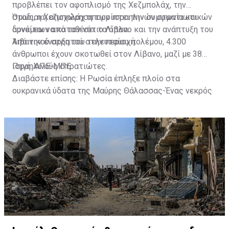
προβλέπει τον αφοπλισμό της Χεζμπολάχ, την
σταδιακή αποχώρηση των ισραηλινών στρατιωτικών
Όμως, η Χεζμπολάχ απορρίπτει την συμφωνία και
δυνάμεων από τον νότιο Λίβανο και την ανάπτυξη του
αρνείται να καταθέσει τα όπλα.
λιβανικού στρατού στην περιοχή.
Από την έναρξη του τελευταίου πολέμου, 4.300
άνθρωποι έχουν σκοτωθεί στον Λίβανο, μαζί με 38
ισραηλινούς στρατιώτες.
Πηγή: ΑΠΕ-ΜΠΕ
Διαβάστε επίσης:
Η Ρωσία έπληξε πλοίο στα
ουκρανικά ύδατα της Μαύρης Θάλασσας-Ένας νεκρός