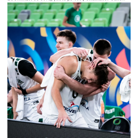
Basketball Academy
, φιλοξενείται από την
Πετρολίνα
ΑΕΚ Λάρνακας
και τελεί υπό την αιγίδα της
Κυπριακής
Ομοσπονδίας Καλαθοσφαίρισης
, με το
CyprusBasket.net
ως Media Partner.