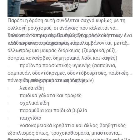
φροντίδα και σεβασμό ώστε η βοήθεια να φτάνει με
αξιοπρέπεια σε όσους την έχουν ανάγκη.
Παρότι η δράση αυτή συνδέεται συχνά κυρίως με τη
συλλογή ρουχισμού, οι ανάγκες που καλείται να
καλύψει ο Κυπριακός Ερυθρός Σταυρός καλύπτουν ένα
Στα κατά τόπους σημεία συλλογής, σε όλους τους
πολύ ευρύτερο φάσμα αναγκών.
κλάδους ανά το παγκύπριο, παραλαμβάνονται, μεταξύ
άλλων:
· τρόφιμα μακράς διάρκειας (ζυμαρικά, ρύζι,
όσπρια, κονσέρβες, δημητριακά, λάδι και καφές)
· προϊόντα προσωπικής υγιεινής (σαπούνια,
σαμπουάν, οδοντόκρεμες, οδοντόβουρτσες, παιδικές
πάνες και πάνες ακράτειας ενηλίκων)
· είδη ρουχισμού και υπόδησης
· λευκά είδη
· παιδικά γάλατα και τροφές
· σχολικά είδη
· παραμύθια και παιδικά βιβλία
· παιχνίδια
· νοσοκομειακά κρεβάτια και άλλος βοηθητικός
εξοπλισμός όπως, τροχοκαθίσματα, μπαστούνια,