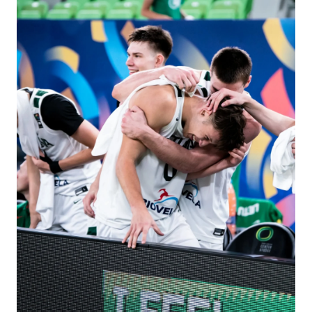
Ομοσπονδίας Καλαθοσφαίρισης
, με το
CyprusBasket.net
ως Media Partner.