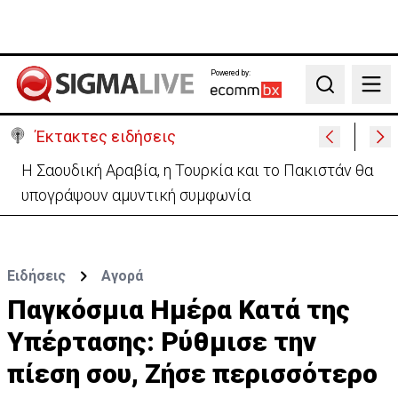
Powered by:
Search
Έκτακτες ειδήσεις
Δαμιανός για GSI: «Σιγουριά από Meridiam, αλλά να
περιμένουμε την έκθεση ΕΤΕπ»
Ειδήσεις
Αγορά
Παγκόσμια Ημέρα Κατά της
Υπέρτασης: Ρύθμισε την
πίεση σου, Ζήσε περισσότερο