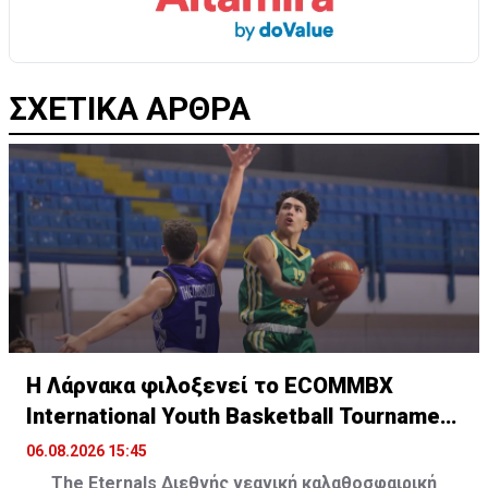
ΣΧΕΤΙΚΑ ΑΡΘΡΑ
Η Λάρνακα φιλοξενεί το ECOMMBX
International Youth Basketball Tournament
Vol.2
06.08.2026 15:45
The
Eternals
Διεθνής νεανική καλαθοσφαιρική