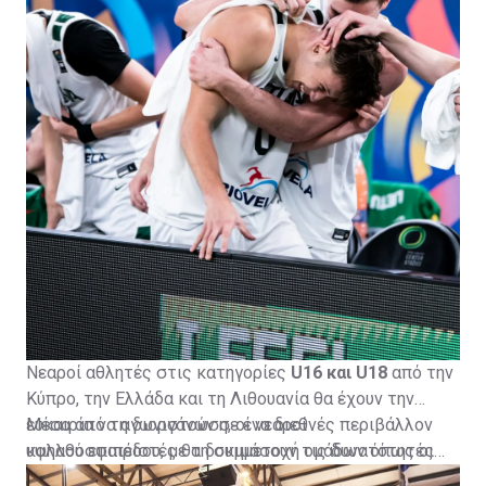
Νεαροί αθλητές στις κατηγορίες
U16 και U18
από την
Κύπρο, την Ελλάδα και τη Λιθουανία θα έχουν την
ευκαιρία να αγωνιστούν σε ένα διεθνές περιβάλλον
Μέσα από τη διοργάνωση, οι νεαροί
υψηλού επιπέδου, με τη συμμετοχή ομάδων όπως οι
καλαθοσφαιριστές θα δοκιμάσουν τις δυνατότητές
Žalgiris Kaunas Basketball Academy
τους απέναντι σε διεθνή ανταγωνισμό, αποκτώντας
,
Panathinaikos