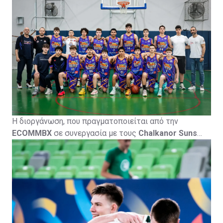
Κέντρο
, με τη συμμετοχή σημαντικών ακαδημιών
καλαθοσφαίρισης από την Κύπρο και το εξωτερικό.
Η διοργάνωση, που πραγματοποιείται από την
ECOMMBX
σε συνεργασία με τους
Chalkanor Suns
Basketball Academy
, φιλοξενείται από την
Πετρολίνα
ΑΕΚ Λάρνακας
και τελεί υπό την αιγίδα της
Κυπριακής
Ομοσπονδίας Καλαθοσφαίρισης
, με το
CyprusBasket.net
ως Media Partner.