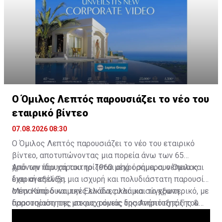
Ο Όμιλος Λεπτός παρουσιάζει το νέο του
εταιρικό βίντεο
07.08.2026 08:30
Ο Όμιλος Λεπτός παρουσιάζει το νέο του εταιρικό
βίντεο, αποτυπώνοντας μια πορεία άνω των 65
χρόνων που χαρακτηρίζεται από όραμα, συνέπεια και
Από την ίδρυσή του το 1960 μέχρι σήμερα, ο Όμιλος
διαρκή εξέλιξη.
έχει αναπτύξει μια ισχυρή και πολυδιάστατη παρουσία
στην Κύπρο και την Ελλάδα, αλλά και το εξωτερικό, με
Μέσα από δυναμικές εικόνες και μια σύγχρονη
δραστηριότητες στους τομείς της Ανάπτυξης Γης &
παρουσίαση της μακροχρόνιας δραστηριότητάς του
Ακινήτων, της Υγείας, της Εκπαίδευσης, του
Ομίλου, το νέο βίντεο αναδεικνύει το έργο, τους