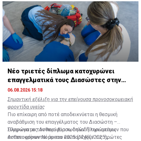
Νέο τριετές δίπλωμα κατοχυρώνει
επαγγελματικά τους Διασώστες στην
Κύπρο
06.08.2026 15:18
Σημαντική εξέλιξη για την επείγουσα προνοσοκομειακή
φροντίδα υγείας
Πιο επίκαιρη από ποτέ αποδεικνύεται η θεσμική
αναβάθμιση του επαγγέλματος του Διασώστη –
Πληρώματος Ασθενοφόρου, δηλαδή των ατόμων που
Σύμφωνα με τον
περί Διασωστών Πληρώματος
ανταποκρίνονται άμεσα και παρέχουν τις πρώτες
Ασθενοφόρων Νόμο του 2025 (124(I)/2025),