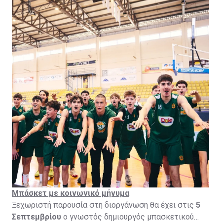
BC Academy
πολύτιμες εμπειρίες και αναπτύσσοντας το άθλημα
,
VKKM Neptūnas Basketball Academy
,
Petrolina AEK Larnaca
της καλαθοσφαίρισης στην Κύπρο.
και
Chalkanor Suns
Basketball Academy
.
Μπάσκετ με κοινωνικό μήνυμα
Ξεχωριστή παρουσία στη διοργάνωση θα έχει στις
5
Σεπτεμβρίου
ο γνωστός δημιουργός μπασκετικού