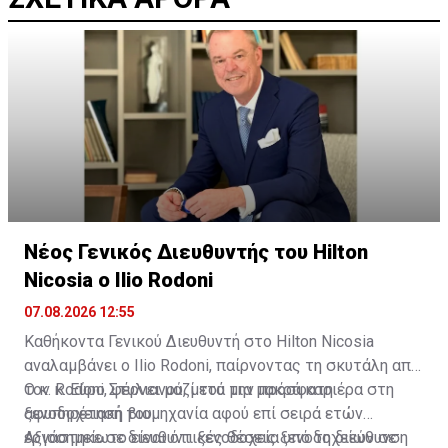
Νέος Γενικός Διευθυντής του Hilton
Nicosia ο Ilio Rodoni
07.08.2026 12:55
Καθήκοντα Γενικού Διευθυντή στο Hilton Nicosia
αναλαμβάνει ο Ilio Rodoni, παίρνοντας τη σκυτάλη από
τον κ. Εύρο Στυλιανού, μετά την πρόσφατη
Ο κ. Rodoni, φέρνει μαζί του μια μακρά καριέρα στη
αφυπηρέτησή του.
ξενοδοχειακή βιομηχανία αφού επί σειρά ετών
εργάστηκε σε διευθυντικές θέσεις ξενοδοχείων σε
Αξιοσημείωτο είναι ότι ξενοδοχεία υπό τη διεύθυνση