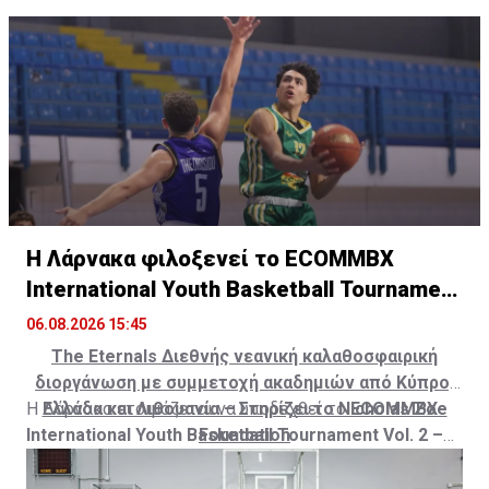
Η Λάρνακα φιλοξενεί το ECOMMBX
International Youth Basketball Tournament
Vol.2
06.08.2026 15:45
The
Eternals
Διεθνής νεανική καλαθοσφαιρική
διοργάνωση με συμμετοχή ακαδημιών από Κύπρο,
Η Λάρνακα ετοιμάζεται να υποδεχθεί το
Ελλάδα και Λιθουανία – Στηρίζει το Nicholas Zoe
ECOMMBX
International Youth Basketball Tournament Vol. 2 –
Foundation
The Eternals
, το οποίο θα πραγματοποιηθεί από τις
4
έως τις 6 Σεπτεμβρίου 2026
στο
Κίτιον Αθλητικό