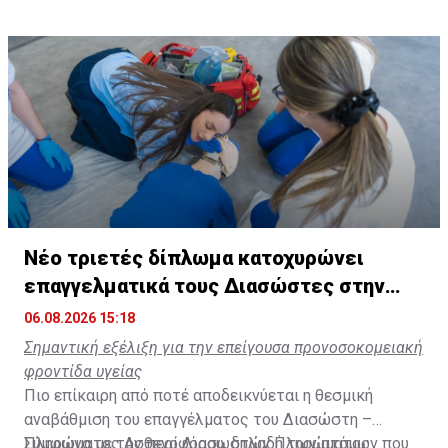
Νέο τριετές δίπλωμα κατοχυρώνει
επαγγελματικά τους Διασώστες στην
Κύπρο
06.08.2026 15:18
Σημαντική εξέλιξη για την επείγουσα προνοσοκομειακή
φροντίδα υγείας
Πιο επίκαιρη από ποτέ αποδεικνύεται η θεσμική
αναβάθμιση του επαγγέλματος του Διασώστη –
Πληρώματος Ασθενοφόρου, δηλαδή των ατόμων που
Σύμφωνα με τον
περί Διασωστών Πληρώματος