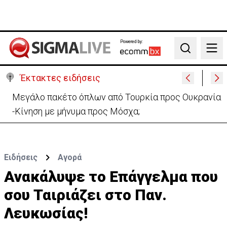
Powered by:
Search
Έκτακτες ειδήσεις
Μελέτησε το πόρισμα της φωτιάς στο Καλό Χωριό
ο Πάλμας- «Ουδέν σχόλιο»
Ειδήσεις
Αγορά
Ανακάλυψε το Επάγγελμα που
σου Ταιριάζει στο Παν.
Λευκωσίας!