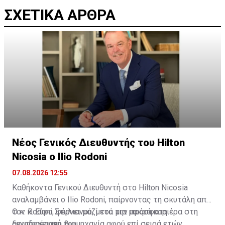
ΣΧΕΤΙΚΑ ΑΡΘΡΑ
Νέος Γενικός Διευθυντής του Hilton
Nicosia ο Ilio Rodoni
07.08.2026 12:55
Καθήκοντα Γενικού Διευθυντή στο Hilton Nicosia
αναλαμβάνει ο Ilio Rodoni, παίρνοντας τη σκυτάλη από
τον κ. Εύρο Στυλιανού, μετά την πρόσφατη
Ο κ. Rodoni, φέρνει μαζί του μια μακρά καριέρα στη
αφυπηρέτησή του.
ξενοδοχειακή βιομηχανία αφού επί σειρά ετών