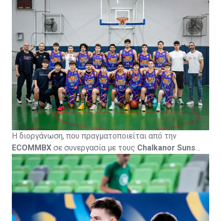
The Eternals
, το οποίο θα πραγματοποιηθεί από τις
4
έως τις 6 Σεπτεμβρίου 2026
στο
Κίτιον Αθλητικό
Κέντρο
, με τη συμμετοχή σημαντικών ακαδημιών
καλαθοσφαίρισης από την Κύπρο και το εξωτερικό.
Η διοργάνωση, που πραγματοποιείται από την
ECOMMBX
σε συνεργασία με τους
Chalkanor Suns
Basketball Academy
, φιλοξενείται από την
Πετρολίνα
ΑΕΚ Λάρνακας
και τελεί υπό την αιγίδα της
Κυπριακής
Ομοσπονδίας Καλαθοσφαίρισης
, με το
CyprusBasket.net
ως Media Partner.