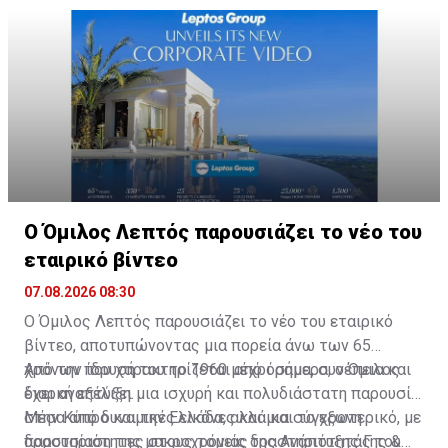
Ο Όμιλος Λεπτός παρουσιάζει το νέο του
εταιρικό βίντεο
07.08.2026 08:30
Ο Όμιλος Λεπτός παρουσιάζει το νέο του εταιρικό
βίντεο, αποτυπώνοντας μια πορεία άνω των 65
χρόνων που χαρακτηρίζεται από όραμα, συνέπεια και
Από την ίδρυσή του το 1960 μέχρι σήμερα, ο Όμιλος
διαρκή εξέλιξη.
έχει αναπτύξει μια ισχυρή και πολυδιάστατη παρουσία
στην Κύπρο και την Ελλάδα, αλλά και το εξωτερικό, με
Μέσα από δυναμικές εικόνες και μια σύγχρονη
δραστηριότητες στους τομείς της Ανάπτυξης Γης &
παρουσίαση της μακροχρόνιας δραστηριότητάς του