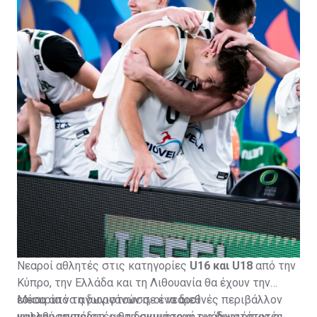
Νεαροί αθλητές στις κατηγορίες
U16 και U18
από την
Κύπρο, την Ελλάδα και τη Λιθουανία θα έχουν την
ευκαιρία να αγωνιστούν σε ένα διεθνές περιβάλλον
Μέσα από τη διοργάνωση, οι νεαροί
υψηλού επιπέδου, με τη συμμετοχή ομάδων όπως οι
καλαθοσφαιριστές θα δοκιμάσουν τις δυνατότητές