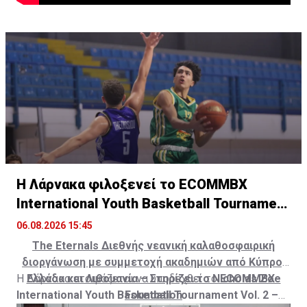
Η Λάρνακα φιλοξενεί το ECOMMBX
International Youth Basketball Tournament
Vol.2
06.08.2026 15:45
The
Eternals
Διεθνής νεανική καλαθοσφαιρική
διοργάνωση με συμμετοχή ακαδημιών από Κύπρο,
Η Λάρνακα ετοιμάζεται να υποδεχθεί το
Ελλάδα και Λιθουανία – Στηρίζει το Nicholas Zoe
ECOMMBX
International Youth Basketball Tournament Vol. 2 –
Foundation