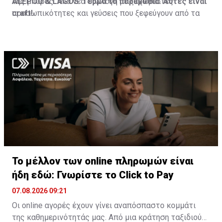
της μπύρας. Μια νέα συλλογή με ξεχωριστές
ALEPOU
&
LAGOS
:
Τέρμα τα παραμύθια. Αυτές είναι
προσωπικότητες και γεύσεις που ξεφεύγουν από τα
craft
!
συνηθισμένα. Και αυτή είναι μόνο η αρχή. Η ΚΕΟ έχει
ήδη σχεδιάσει τα επόμενα βήματα της συλλογής, με
νέες craft ετικέτες που θα παρουσιαστούν σύντομα.
Το μέλλον των online πληρωμών είναι
ήδη εδώ: Γνωρίστε το Click to Pay
07.08.2026 09:21
Οι online αγορές έχουν γίνει αναπόσπαστο κομμάτι
της καθημερινότητάς μας. Από μια κράτηση ταξιδιού