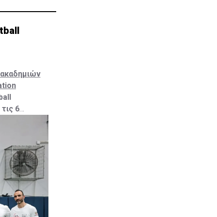
ball
 ακαδημιών
ation
all
 τις 6
 ακαδημιών