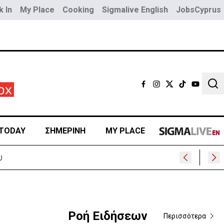
 In
My Place
Cooking
Sigmalive English
JobsCyprus
Sear
TODAY
ΣΗΜΕΡΙΝΗ
MY PLACE
Ροή Ειδήσεων
Περισσότερα