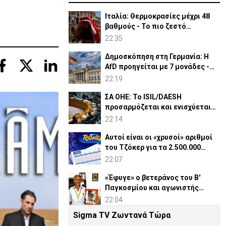
Ιταλία: Θερμοκρασίες μέχρι 48
βαθμούς - Το πιο ζεστό
καλοκαίρι των 100 χρόνων
22:35
Δημοσκόπηση στη Γερμανία: Η
AfD προηγείται με 7 μονάδες -
Διεύρυνε τη διαφορά
22:19
ΣΑ ΟΗΕ: Το ISIL/DAESH
προσαρμόζεται και ενισχύεται
στην Αφρική - Πώς απειλεί
22:14
Αυτοί είναι οι «χρυσοί» αριθμοί
του Τζόκερ για τα 2.500.000
ευρώ
22:07
«Έφυγε» ο βετεράνος του Β'
Παγκοσμίου και αγωνιστής
ΕΟΚΑ, Παύλος Μ. Κασάπης
22:04
Sigma TV Ζωντανά Τώρα
«Όχι» 9 χωρών σε ισχυρισμό