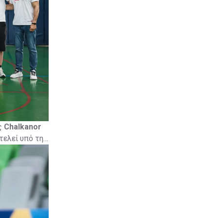
ς
Chalkanor
τελεί υπό την
t
ως Media