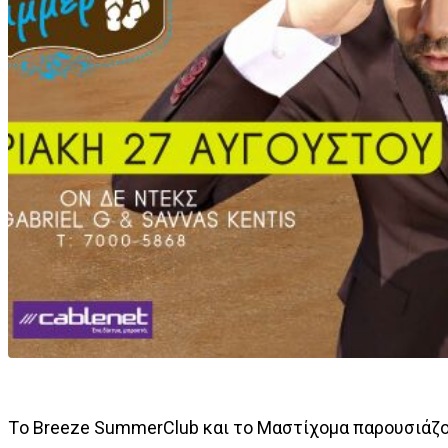
Tο Breeze SummerClub και το Μαστίχομα παρουσιάζο