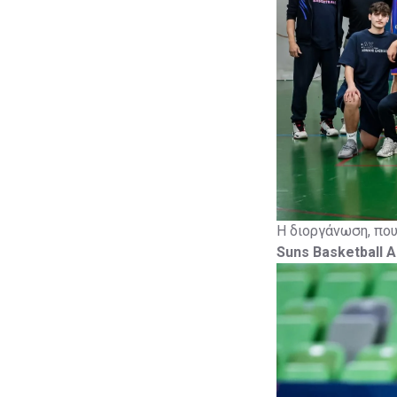
Η διοργάνωση, πο
Suns Basketball 
αιγίδα της
Κυπρια
Partner.