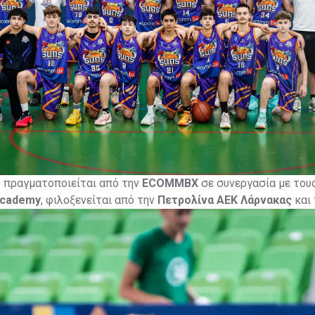
υ πραγματοποιείται από την
ECOMMBX
σε συνεργασία με του
Academy
, φιλοξενείται από την
Πετρολίνα ΑΕΚ Λάρνακας
και 
κής Ομοσπονδίας Καλαθοσφαίρισης
, με το
CyprusBasket.ne