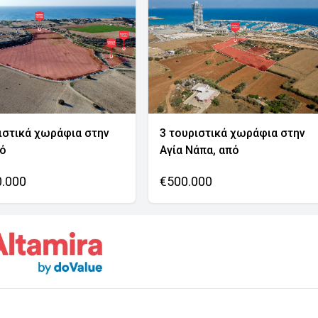
ιστικά χωράφια στην
3 τουριστικά χωράφια στην
νό
Αγία Νάπα, από
0.000
€500.000