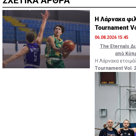
ΣΧΕΤΙΚΑ ΑΡΘΡΑ
Η Λάρνακα φιλ
Tournament Vo
06.08.2026 15:45
The
Eternals
Δι
από Κύπρ
Η Λάρνακα ετοιμά
Tournament Vol. 2
Σεπτεμβρίου 202
καλαθοσφαίρισης α