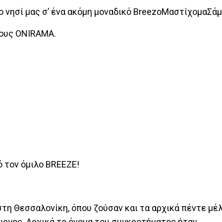
ο νησί μας σ’ ένα ακόμη μοναδικό BreezoΜαστίχομαΣά
τους ΟΝΙRAMA.
 τον όμιλο BREEZE!
η Θεσσαλονίκη, όπου ζούσαν και τα αρχικά πέντε μέλ
ιώργος. Αρχικά το όνομα του συγκροτήματος ήταν