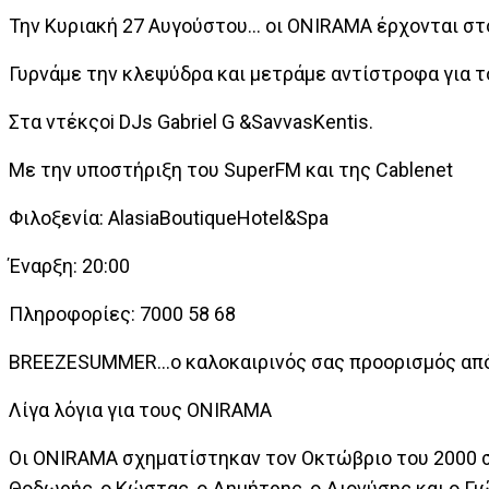
Την Κυριακή 27 Αυγούστου… οι ONIRAMA έρχονται στ
Γυρνάμε την κλεψύδρα και μετράμε αντίστροφα για 
Στα ντέκςoi DJs Gabriel G &SavvasKentis.
Με την υποστήριξη του SuperFM και της Cablenet
Φιλοξενία: AlasiaBoutiqueHotel&Spa
Έναρξη: 20:00
Πληροφορίες: 7000 58 68
BREEZESUMMER…ο καλοκαιρινός σας προορισμός από
Λίγα λόγια για τους ONIRAMA
Οι ONIRAMA σχηματίστηκαν τον Οκτώβριο του 2000 στ
Θοδωρής, ο Κώστας, ο Δημήτρης, ο Διονύσης και ο Γ