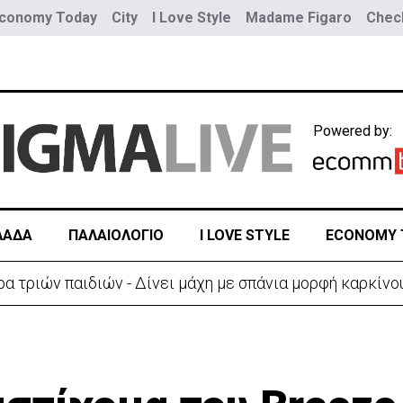
conomy Today
City
I Love Style
Madame Figaro
Check
Powered by:
ΛΑΔΑ
ΠΑΛΑΙΟΛΟΓΙΟ
I LOVE STYLE
ECONOMY 
ύο τραμ - Τουλάχιστον 25 τραυματίες, οι 7 σοβαρά