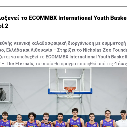
οξενεί το ECOMMBX International Youth Basket
l.2
εθνής νεανική καλαθοσφαιρική διοργάνωση με συμμετοχή
ο, Ελλάδα και Λιθουανία – Στηρίζει το Nicholas Zoe Found
ζεται να υποδεχθεί το
ECOMMBX International Youth Basketb
 – The Eternals
, το οποίο θα πραγματοποιηθεί από τις
4 έως
6
στο
Κίτιον Αθλητικό Κέντρο
, με τη συμμετοχή σημαντικών
πό την Κύπρο και το εξωτερικό.