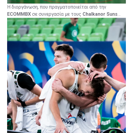
Η διοργάνωση, που πραγματοποιείται από την
ECOMMBX
σε συνεργασία με τους
Chalkanor Suns
Basketball Academy
, φιλοξενείται από την
Πετρολίνα
ΑΕΚ Λάρνακας
και τελεί υπό την αιγίδα της
Κυπριακής
Ομοσπονδίας Καλαθοσφαίρισης
, με το
CyprusBasket.net
ως Media Partner.