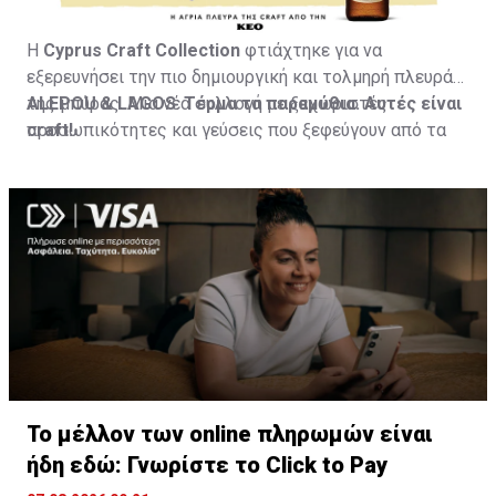
Η
Cyprus
Craft
Collection
φτιάχτηκε για να
εξερευνήσει την πιο δημιουργική και τολμηρή πλευρά
της μπύρας. Μια νέα συλλογή με ξεχωριστές
ALEPOU
&
LAGOS
:
Τέρμα τα παραμύθια. Αυτές είναι
προσωπικότητες και γεύσεις που ξεφεύγουν από τα
craft
!
συνηθισμένα. Και αυτή είναι μόνο η αρχή. Η ΚΕΟ έχει
ήδη σχεδιάσει τα επόμενα βήματα της συλλογής, με
νέες craft ετικέτες που θα παρουσιαστούν σύντομα.
Το μέλλον των online πληρωμών είναι
ήδη εδώ: Γνωρίστε το Click to Pay