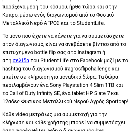
παράξενα μέρη του κόσμου, ήρθε τώρα και στην
Κύπρο, μέσω ενός διαγωνισμού από το Φυσικό
Μεταλλικό Νερό ΑΓΡΟΣ και το StudentLife.
Το μόνο που έχετε να κάνετε για να συμμετάσχετε
στον διαγωνισμό, είναι να ανεβάσετε βίντεο από το
επιτυχημένο bottle flip σας στο Instagram ή
στη
σελίδα
του Student Life στο Facebook μαζί με το
hashtag του διαγωνισμού #agrosflipchallenge και
μπείτε σε κλήρωση για μοναδικά δώρα. Τα δώρα
περιλαμβάνουν ένα Sony Playstation 4 Slim 1TB και
το Call of Duty Infinity SE, ένα tablet HP Slate 7 και
12άδες Φυσικού Μεταλλικού Νερού Αγρός Sportcap!
Κάθε video μετρά ως μια συμμετοχή για την
κλήρωση και κάθε χρήστης μπορεί να συμμετάσχει
όσες φορές θέλει. Ήδη ο διαγωνισμός έχει